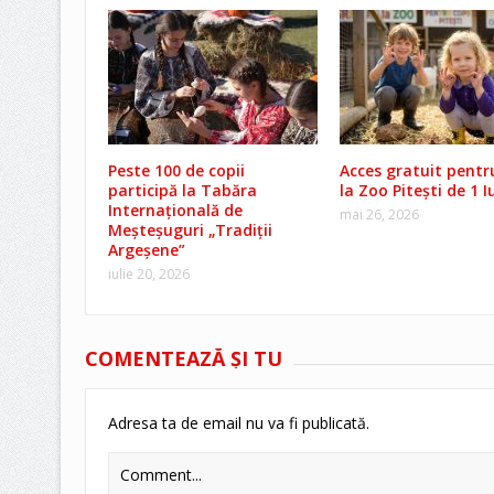
Peste 100 de copii
Acces gratuit pentru
participă la Tabăra
la Zoo Pitești de 1 I
Internațională de
mai 26, 2026
Meșteșuguri „Tradiții
Argeșene”
iulie 20, 2026
COMENTEAZĂ ŞI TU
Adresa ta de email nu va fi publicată.