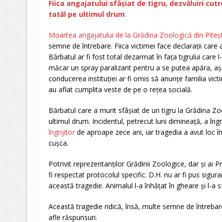
Fiica angajatului sfâșiat de tigru, dezvăluiri cu
tatăl pe ultimul drum
.
Moartea angajatului de la Grădina Zoologică din Piteșt
semne de întrebare. Fiica victimei face declarații care 
Bărbatul ar fi fost total dezarmat în fața tigrului care l-
măcar un spray paralizant pentru a se putea apăra, a
conducerea instituției ar fi omis să anunțe familia vict
au aflat cumplita veste de pe o rețea socială.
Bărbatul care a murit sfâșiat de un tigru la Grădina Zoo
ultimul drum. Incidentul, petrecut luni dimineață, a îng
îngrijitor
de aproape zece ani, iar tragedia a avut loc î
cușca.
Potrivit reprezentanților Grădinii Zoologice, dar și ai Pr
fi respectat protocolul specific. D.H. nu ar fi pus sigura
această tragedie. Animalul l-a înhățat în gheare și l-a 
Această tragedie ridică, însă, multe semne de întrebare
afle răspunsuri.