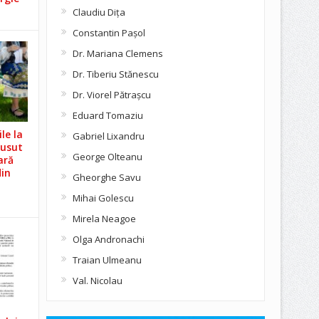
Claudiu Diţa
Constantin Pașol
Dr. Mariana Clemens
Dr. Tiberiu Stănescu
Dr. Viorel Pătraşcu
Eduard Tomaziu
le la
Gabriel Lixandru
Cusut
George Olteanu
ară
din
Gheorghe Savu
Mihai Golescu
Mirela Neagoe
Olga Andronachi
Traian Ulmeanu
Val. Nicolau