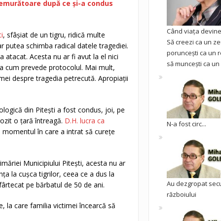
tremurătoare după ce și-a condus
Când viața devine 
i
, sfâșiat de un tigru, ridică multe
Să creezi ca un ze
ar putea schimba radical datele tragediei.
poruncești ca un r
a atacat. Acesta nu ar fi avut la el nici
să muncești ca un 
șa cum prevede protocolul. Mai mult,
imei despre tragedia petrecută. Apropiații
logică din Pitești a fost condus, joi, pe
rozit o țară întreagă.
D.H. lucra ca
N-a fost circ...
n momentul în care a intrat să curețe
imăriei Municipiului Pitești, acesta nu ar
nța la cușca tigrilor, ceea ce a dus la
Au dezgropat sec
sfârtecat pe bărbatul de 50 de ani.
războiului
, la care familia victimei încearcă să