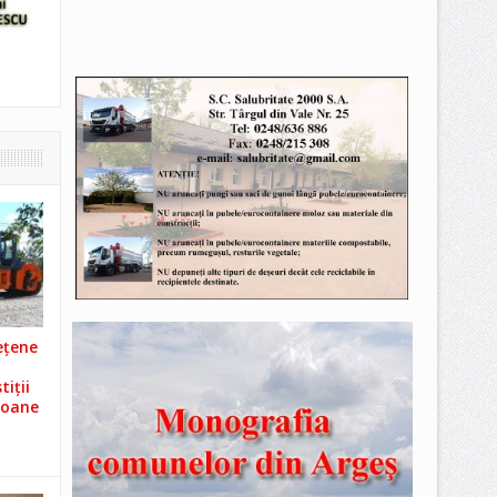
ețene
iții
ioane