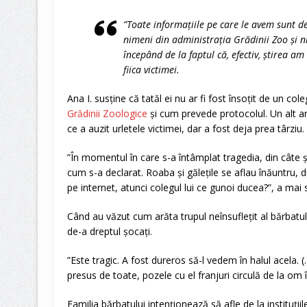
”Toate informațiile pe care le avem sunt d
nimeni din administrația Grădinii Zoo și ni
începând de la faptul că, efectiv, știrea a
fiica victimei.
Ana I. susține că tatăl ei nu ar fi fost însoțit de un co
Grădinii Zoologice
și cum prevede protocolul. Un alt ang
ce a auzit urletele victimei, dar a fost deja prea târziu.
”În momentul în care s-a întâmplat tragedia, din câte
cum s-a declarat. Roaba și gălețile se aflau înăuntru, 
pe internet, atunci colegul lui ce gunoi ducea?”, a mai s
Când au văzut cum arăta trupul neînsuflețit al bărbatulu
de-a dreptul șocați.
”Este tragic. A fost dureros să-l vedem în halul acela. (
presus de toate, pozele cu el franjuri circulă de la om
Familia bărbatului intenționează să afle de la instituț