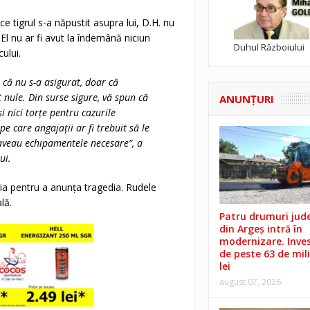
e tigrul s-a năpustit asupra lui, D.H. nu
 El nu ar fi avut la îndemână niciun
Duhul Războiului
ului.
 că nu s-a asigurat, doar că
 nule. Din surse sigure, vă spun că
ANUNŢURI
i nici torțe pentru cazurile
pe care angajații ar fi trebuit să le
 aveau echipamentele necesare”, a
ui.
ia pentru a anunța tragedia. Rudele
lă.
Patru drumuri jud
din Argeș intră în
modernizare. Invest
de peste 63 de mil
lei
august 07, 2026