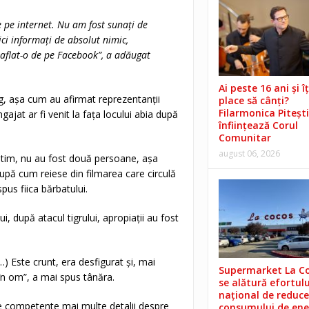
e pe internet. Nu am fost sunați de
ci informați de absolut nimic,
m aflat-o de pe Facebook”, a adăugat
Ai peste 16 ani și îț
leg, așa cum au afirmat reprezentanții
place să cânți?
Filarmonica Pitești
ajat ar fi venit la fața locului abia după
înființează Corul
Comunitar
august 06, 2026
 știm, nu au fost două persoane, așa
după cum reiese din filmarea care circulă
pus fiica bărbatului.
i, după atacul tigrului, apropiații au fost
…) Este crunt, era desfigurat și, mai
Supermarket La C
 în om”, a mai spus tânăra.
se alătură efortulu
național de reduce
iile competente mai multe detalii despre
consumului de ene