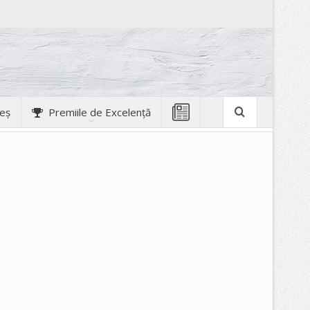
geș
Premiile de Excelență