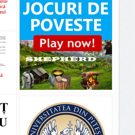
ului
ică
eul
să