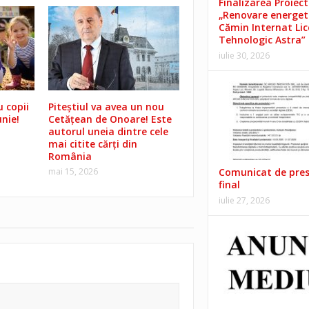
Finalizarea Proiect
„Renovare energet
Cămin Internat Lic
Tehnologic Astra”
iulie 30, 2026
 copii
Piteștiul va avea un nou
unie!
Cetățean de Onoare! Este
autorul uneia dintre cele
mai citite cărți din
România
Comunicat de pre
mai 15, 2026
final
iulie 27, 2026