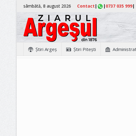
sâmbătă, 8 august 2026
Contact
|
|
0737 035 999
|
Ştiri Argeş
Ştiri Piteşti
Administrat