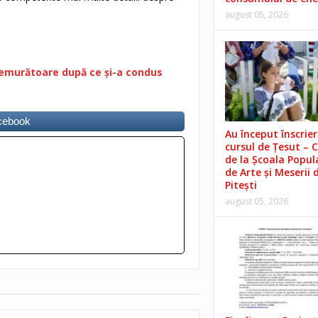
august 05, 2026
tremurătoare după ce și-a condus
acebook
Au început înscrieri
cursul de Țesut – 
de la Școala Popul
de Arte și Meserii 
Pitești
august 05, 2026