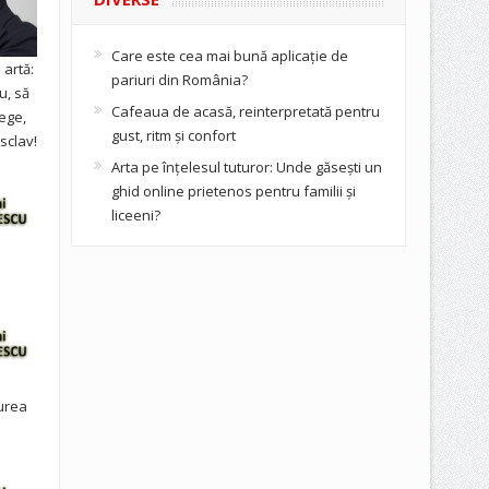
Care este cea mai bună aplicație de
artă:
pariuri din România?
u, să
Cafeaua de acasă, reinterpretată pentru
ege,
gust, ritm și confort
sclav!
Arta pe înțelesul tuturor: Unde găsești un
ghid online prietenos pentru familii și
liceeni?
urea