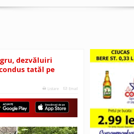
igru, dezvăluiri
condus tatăl pe
Listare
Email