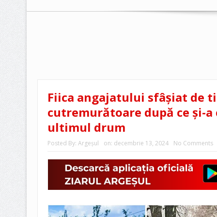
Fiica angajatului sfâșiat de t
cutremurătoare după ce și-a 
ultimul drum
Posted By:
Argeşul
on:
decembrie 13, 2024
No Comments