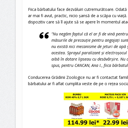
Fiica bărbatului face dezvăluiri cutremurătoare. Odată c
ar mai fi avut, practic, nicio șansă de a scăpa cu viață.
dispozitiv care să îl ajute să se apere în momentul atac
”Nu negăm faptul că el ar fi de vină pentru
măsurile de precauție pentru angajați sunt
nu există nici mecanisme de jeturi de apă ș
acestea. Sprayul paralizant și electroșocul 
aibă în dotare lipseau cu desăvârșire. Nu
spus, pentru CANCAN, Ana I., fiica bărbatul
Conducerea Grădinii Zoologice nu ar fi contactat famil
bărbatului ar fi aflat cumplita veste de pe o rețea socia