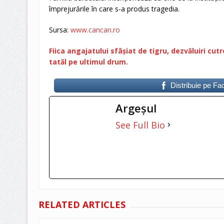
împrejurările în care s-a produs tragedia.
Sursa:
www.cancan.ro
Fiica angajatului sfâșiat de tigru, dezvăluiri cu
tatăl pe ultimul drum
.
Distribuie pe F
Argeşul
See Full Bio
RELATED ARTICLES