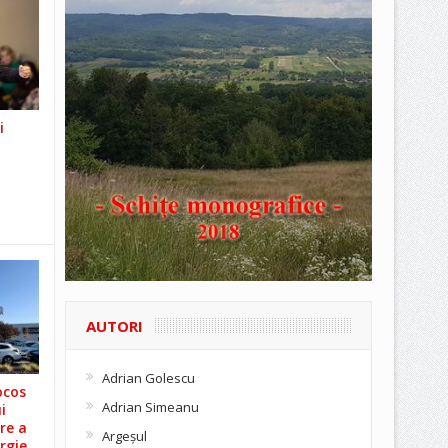
i
AUTORI
Adrian Golescu
ocos
Adrian Simeanu
i
re a
Argeşul
rgie