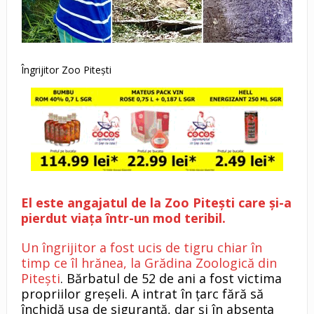
Îngrijitor Zoo Pitești
El este angajatul de la Zoo Pitești care și-a
pierdut viața într-un mod teribil.
Un îngrijitor a fost ucis de tigru chiar în
timp ce îl hrănea, la Grădina Zoologică din
Piteşti
. Bărbatul de 52 de ani a fost victima
propriilor greşeli. A intrat în ţarc fără să
închidă uşa de siguranţă, dar şi în absenţa