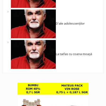
D'ale adolescenților
La taifas cu coana moașă