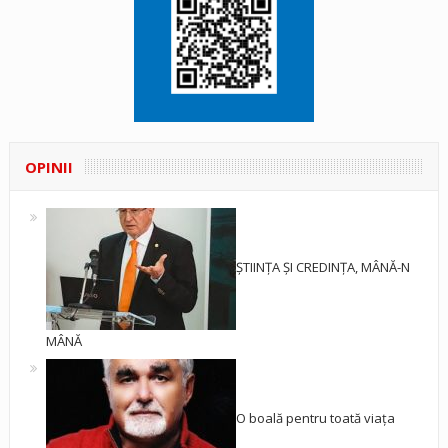
OPINII
ȘTIINȚA ȘI CREDINȚA, MÂNĂ-N
MÂNĂ
O boală pentru toată viața