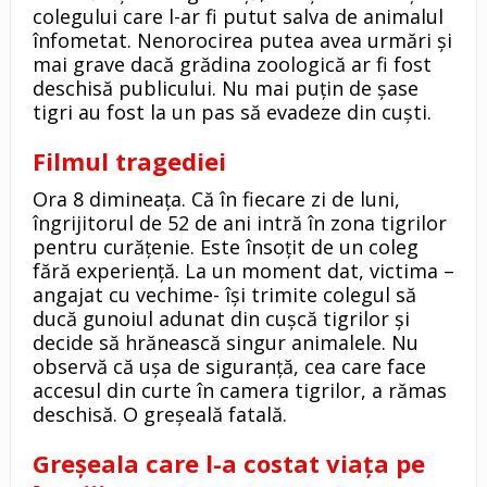
colegului care l-ar fi putut salva de animalul
înfometat. Nenorocirea putea avea urmări şi
mai grave dacă grădina zoologică ar fi fost
deschisă publicului. Nu mai puţin de şase
tigri au fost la un pas să evadeze din cuşti.
Filmul tragediei
Ora 8 dimineaţa. Că în fiecare zi de luni,
îngrijitorul de 52 de ani intră în zona tigrilor
pentru curăţenie. Este însoţit de un coleg
fără experienţă. La un moment dat, victima –
angajat cu vechime- îşi trimite colegul să
ducă gunoiul adunat din cuşcă tigrilor şi
decide să hrănească singur animalele. Nu
observă că uşa de siguranţă, cea care face
accesul din curte în camera tigrilor, a rămas
deschisă. O greşeală fatală.
Greşeala care l-a costat viaţa pe