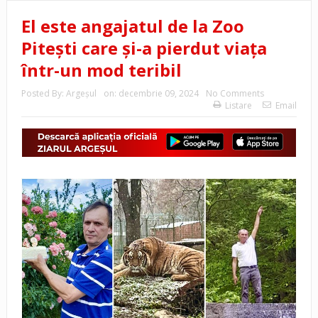
El este angajatul de la Zoo
Pitești care și-a pierdut viața
într-un mod teribil
Posted By:
Argeşul
on:
decembrie 09, 2024
No Comments
Listare
Email