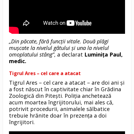
„Din păcate, fără funcții vitale. Două plăgi
mușcate la nivelul gâtului și una la nivelul
omoplatului stâng”
, a declarat
Luminiţa Paul,
medic.
Tigrul Ares – cel care a atacat
Tigrul Ares – cel care a atacat – are doi ani şi
a fost născut în captivitate chiar în Grădina
Zoologică din Piteşti. Poliţia anchetează
acum moartea îngrijitorului, mai ales că,
potrivit procedurii, animalele sălbatice
trebuie hrănite doar în prezenţa a doi
îngrijitori.