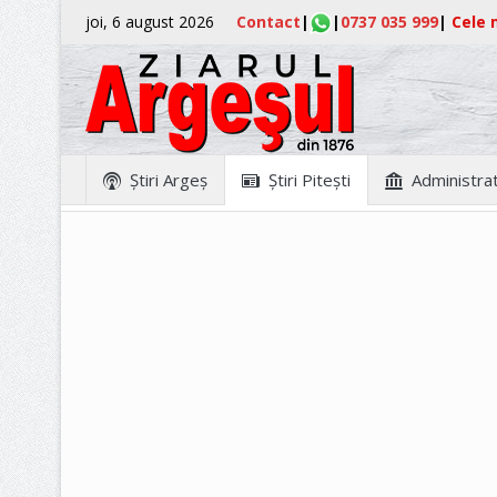
joi, 6 august 2026
Contact
|
|
0737 035 999
|
Cele m
Ştiri Argeş
Ştiri Piteşti
Administrat