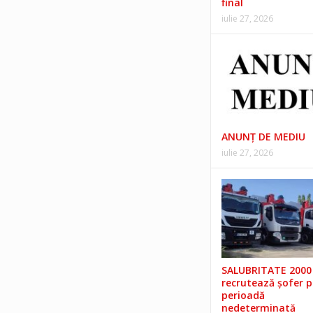
final
iulie 27, 2026
ANUNŢ DE MEDIU
iulie 27, 2026
SALUBRITATE 2000 
recrutează șofer 
perioadă
nedeterminată