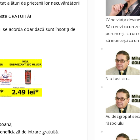
at alături de prietenii lor necuvântători!
a este GRATUITĂ!
Când viața devine 
Să creezi ca un ze
ni se acordă doar dacă sunt însoțiți de
poruncești ca un r
să muncești ca un 
N-a fost circ...
Au dezgropat sec
războiului
rsoană;
neficiază de intrare gratuită.