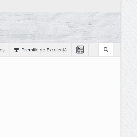
geș
Premiile de Excelență