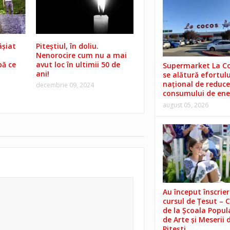
âșiat
Piteștiul, în doliu.
Nenorocire cum nu a mai
ă ce
avut loc în ultimii 50 de
Supermarket La C
ani!
se alătură efortulu
național de reduce
decembrie 09, 2024
consumului de ene
august 05, 2026
Au început înscrieri
cursul de Țesut – 
de la Școala Popul
de Arte și Meserii 
Pitești