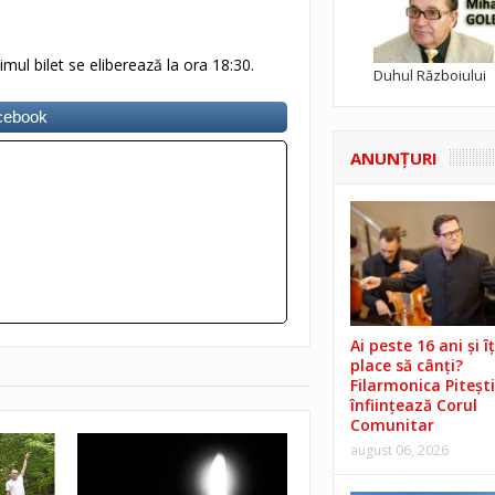
imul bilet se eliberează la ora 18:30.
Duhul Războiului
acebook
ANUNŢURI
Ai peste 16 ani și îț
place să cânți?
Filarmonica Pitești
înființează Corul
Comunitar
august 06, 2026