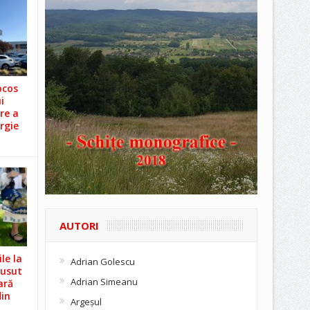
ocos
i
re a
rgie
AUTORI
le la
Adrian Golescu
Cusut
Adrian Simeanu
ară
din
Argeşul