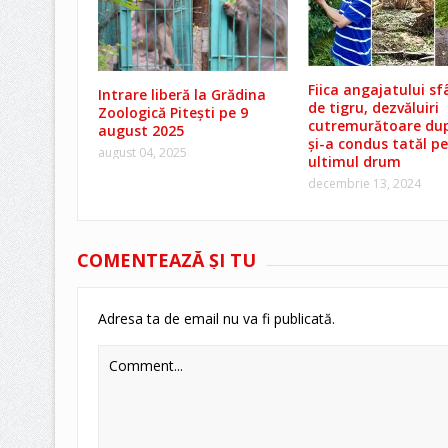
Fiica angajatului sf
Intrare liberă la Grădina
de tigru, dezvăluiri
Zoologică Pitești pe 9
cutremurătoare dup
august 2025
și-a condus tatăl pe
august 04, 2025
ultimul drum
decembrie 13, 2024
COMENTEAZĂ ŞI TU
Adresa ta de email nu va fi publicată.