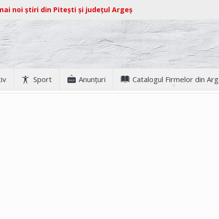
ai noi știri din Pitești și județul Argeș
iv
Sport
Anunţuri
Catalogul Firmelor din Ar