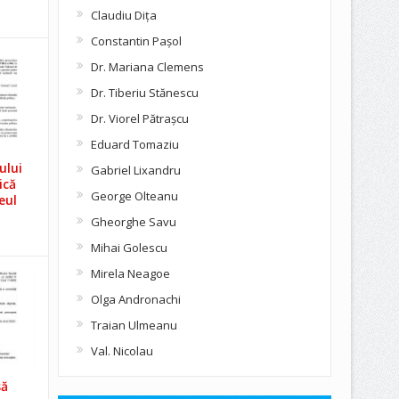
Claudiu Diţa
Constantin Pașol
Dr. Mariana Clemens
Dr. Tiberiu Stănescu
Dr. Viorel Pătraşcu
Eduard Tomaziu
ului
Gabriel Lixandru
ică
George Olteanu
eul
Gheorghe Savu
Mihai Golescu
Mirela Neagoe
Olga Andronachi
Traian Ulmeanu
Val. Nicolau
să