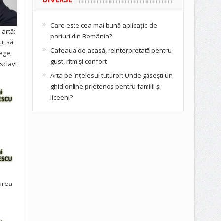
Care este cea mai bună aplicație de
artă:
pariuri din România?
u, să
Cafeaua de acasă, reinterpretată pentru
ege,
gust, ritm și confort
sclav!
Arta pe înțelesul tuturor: Unde găsești un
ghid online prietenos pentru familii și
liceeni?
urea