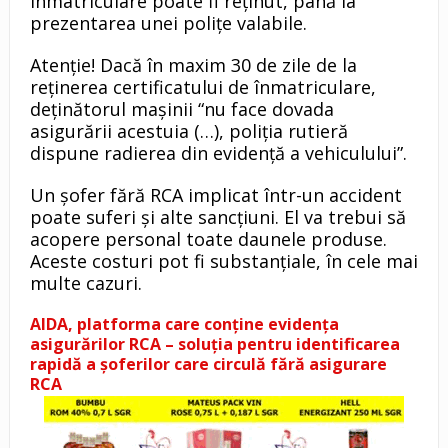
înmatriculare poate fi reținut, până la
prezentarea unei polițe valabile.
Atenție! Dacă în maxim 30 de zile de la
reținerea certificatului de înmatriculare,
deținătorul mașinii “nu face dovada
asigurării acestuia (…), poliția rutieră
dispune radierea din evidență a vehiculului”.
Un șofer fără RCA implicat într-un accident
poate suferi și alte sancțiuni. El va trebui să
acopere personal toate daunele produse.
Aceste costuri pot fi substanțiale, în cele mai
multe cazuri.
AIDA, platforma care conţine evidenţa
asigurărilor RCA – soluţia pentru identificarea
rapidă a şoferilor care circulă fără asigurare
RCA