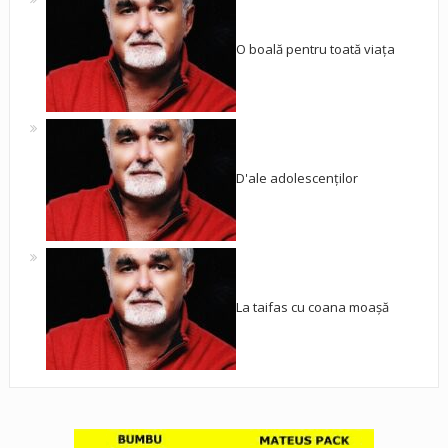
O boală pentru toată viața
D'ale adolescenților
La taifas cu coana moașă