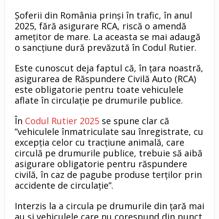
Șoferii din România prinși în trafic, în anul
2025, fără asigurare RCA, riscă o amendă
amețitor de mare. La aceasta se mai adaugă
o sancțiune dură prevăzută în Codul Rutier.
Este cunoscut deja faptul că, în țara noastră,
asigurarea de Răspundere Civilă Auto (RCA)
este obligatorie pentru toate vehiculele
aflate în circulație pe drumurile publice.
În
Codul Rutier 2025
se spune clar că
”vehiculele înmatriculate sau înregistrate, cu
excepția celor cu tracțiune animală, care
circulă pe drumurile publice, trebuie să aibă
asigurare obligatorie pentru răspundere
civilă, în caz de pagube produse terților prin
accidente de circulație”.
Interzis la a circula pe drumurile din țară mai
au și vehiculele care nu corespund din punct