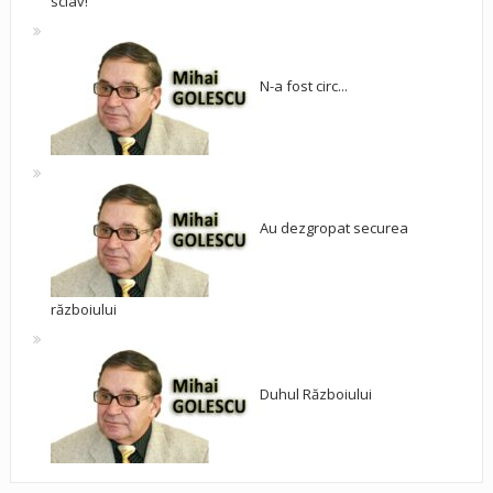
sclav!
N-a fost circ...
Au dezgropat securea
războiului
Duhul Războiului