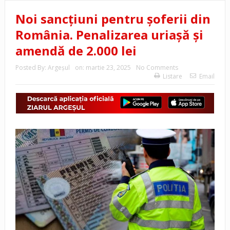
Noi sancțiuni pentru șoferii din
România. Penalizarea uriașă și
amendă de 2.000 lei
Posted By:
Argeşul
on:
martie 23, 2025
No Comments
Listare
Email