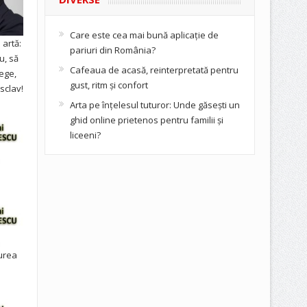
Care este cea mai bună aplicație de
artă:
pariuri din România?
u, să
Cafeaua de acasă, reinterpretată pentru
ege,
gust, ritm și confort
sclav!
Arta pe înțelesul tuturor: Unde găsești un
ghid online prietenos pentru familii și
liceeni?
urea