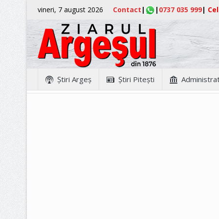
vineri, 7 august 2026
Contact
|
|
0737 035 999
|
Cel
Ştiri Argeş
Ştiri Piteşti
Administrat