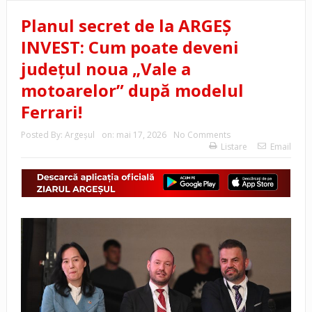
Planul secret de la ARGEȘ
INVEST: Cum poate deveni
județul noua „Vale a
motoarelor” după modelul
Ferrari!
Posted By:
Argeşul
on:
mai 17, 2026
No Comments
Listare
Email