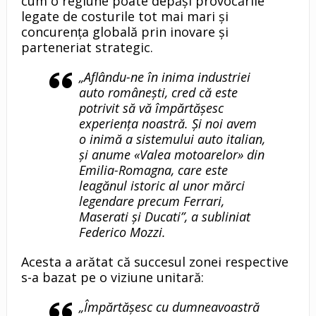
cum o regiune poate depăși provocările
legate de costurile tot mai mari și
concurența globală prin inovare și
parteneriat strategic.
„Aflându-ne în inima industriei
auto românești, cred că este
potrivit să vă împărtășesc
experiența noastră. Și noi avem
o inimă a sistemului auto italian,
și anume «Valea motoarelor» din
Emilia-Romagna, care este
leagănul istoric al unor mărci
legendare precum Ferrari,
Maserati și Ducati”, a subliniat
Federico Mozzi.
Acesta a arătat că succesul zonei respective
s-a bazat pe o viziune unitară:
„Împărtășesc cu dumneavoastră