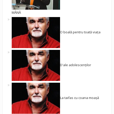
MÂNĂ
O boală pentru toată viața
D'ale adolescenților
La taifas cu coana moașă