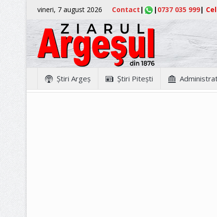
vineri, 7 august 2026
Contact
|
|
0737 035 999
|
Cel
Ştiri Argeş
Ştiri Piteşti
Administrat