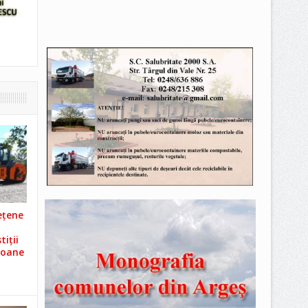
ețene
iții
ioane