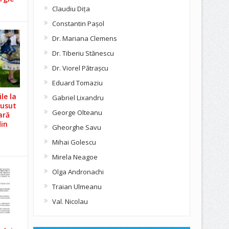
Claudiu Diţa
Constantin Pașol
Dr. Mariana Clemens
Dr. Tiberiu Stănescu
Dr. Viorel Pătraşcu
Eduard Tomaziu
le la
Gabriel Lixandru
Cusut
George Olteanu
ară
din
Gheorghe Savu
Mihai Golescu
Mirela Neagoe
Olga Andronachi
Traian Ulmeanu
Val. Nicolau