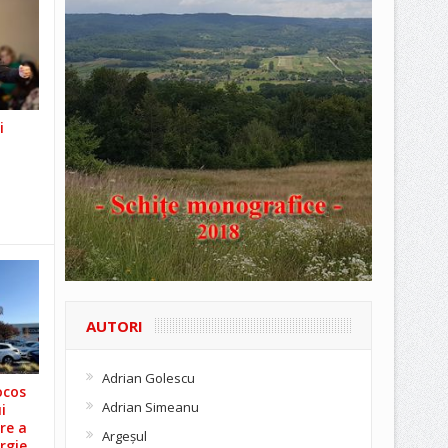
i
AUTORI
Adrian Golescu
ocos
Adrian Simeanu
i
re a
Argeşul
rgie