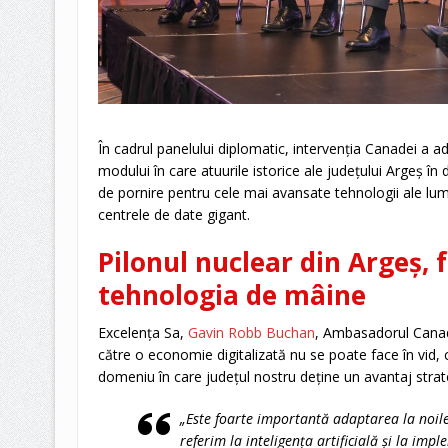
În cadrul panelului diplomatic, intervenția Canadei a 
modului în care atuurile istorice ale județului Argeș î
de pornire pentru cele mai avansate tehnologii ale lumii
centrele de date gigant.
Pilonul nuclear din Argeș,
tehnologia de mâine
Excelența Sa,
Gavin Robb Buchan
, Ambasadorul Canade
către o economie digitalizată nu se poate face în vid, 
domeniu în care județul nostru deține un avantaj strateg
„Este foarte importantă adaptarea la noil
referim la inteligența artificială și la imp