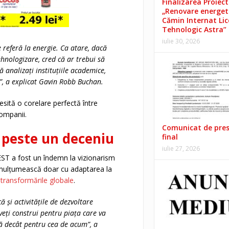
Finalizarea Proiect
„Renovare energet
Cămin Internat Lic
Tehnologic Astra”
iulie 30, 2026
 referă la energie. Ca atare, dacă
etehnologizare, cred că ar trebui să
 analizați instituțiile academice,
ii”, a explicat Gavin Robb Buchan.
sită o corelare perfectă între
companii.
Comunicat de pre
 peste un deceniu
final
iulie 27, 2026
ST a fost un îndemn la vizionarism
 mulțumească doar cu adaptarea la
a
transformările globale
.
 și activitățile de dezvoltare
veți construi pentru piața care va
bă decât pentru cea de acum”, a