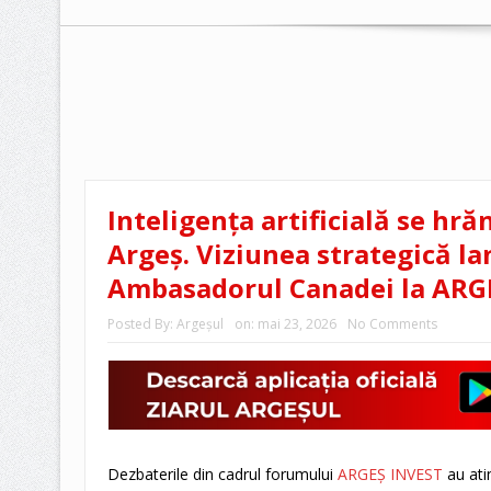
Inteligența artificială se hră
Argeș. Viziunea strategică la
Ambasadorul Canadei la ARG
Posted By:
Argeşul
on:
mai 23, 2026
No Comments
Dezbaterile din cadrul forumului
ARGEȘ INVEST
au ati