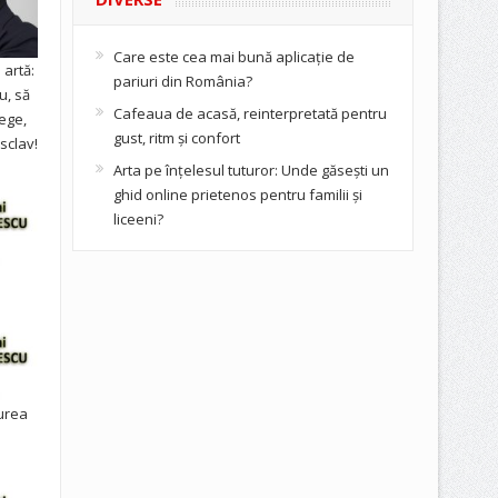
Care este cea mai bună aplicație de
artă:
pariuri din România?
u, să
Cafeaua de acasă, reinterpretată pentru
ege,
gust, ritm și confort
sclav!
Arta pe înțelesul tuturor: Unde găsești un
ghid online prietenos pentru familii și
liceeni?
urea