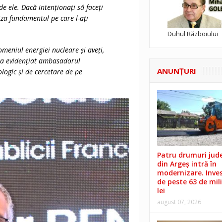
 de ele. Dacă intenționați să faceți
liza fundamentul pe care l-ați
Duhul Războiului
omeniul energiei nucleare și aveți,
, a evidențiat ambasadorul
ANUNŢURI
logic și de cercetare de pe
Patru drumuri jud
din Argeș intră în
modernizare. Invest
de peste 63 de mil
lei
august 07, 2026