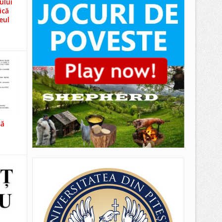
ului
ică
eul
să