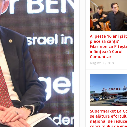
Ai peste 16 ani și îț
place să cânți?
Filarmonica Pitești
înființează Corul
Comunitar
august 06, 2026
Supermarket La C
se alătură efortulu
național de reduce
consumului de ene