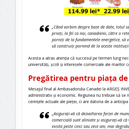
„Când vorbim despre baze de date, totul se
priviți, la fel ca noi, canadienii, către o r
porniți de la fundamentele energetice, să vă
să construiți pornind de la aceste instituț
Acesta a atras atenția că succesul pe termen lung nece
universități, școli și interesele comerciale ale marilor 
Pregătirea pentru piața de
Mesajul final al Ambasadorului Canadei la ARGEȘ INVE
administrativ și economic. Regiunea nu trebuie să se
cerințele actuale ale pieței, ci are datoria de a anticip
„Asigurați-vă că dezvoltarea forței de muncă
comercială sunt aliniate și asigurați-vă că 
exista peste cinci sau zece ani, mai degra