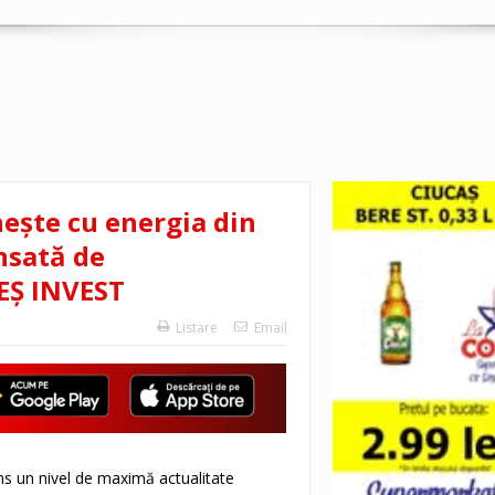
nește cu energia din
nsată de
EȘ INVEST
Listare
Email
ns un nivel de maximă actualitate