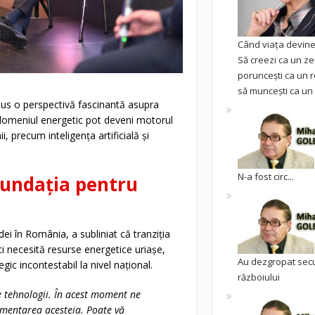
Când viața devine 
Să creezi ca un ze
poruncești ca un r
să muncești ca un 
adus o perspectivă fascinantă asupra
n domeniul energetic pot deveni motorul
, precum inteligența artificială și
N-a fost circ...
 fundația pentru
i în România, a subliniat că tranziția
ci necesită resurse energetice uriașe,
Au dezgropat sec
ic incontestabil la nivel național.
războiului
e tehnologii. În acest moment ne
lementarea acesteia. Poate vă