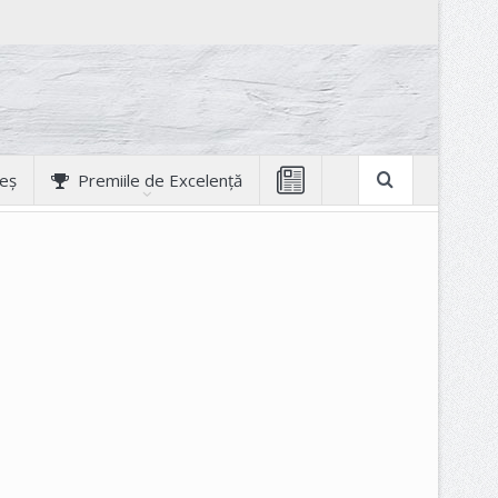
geș
Premiile de Excelență