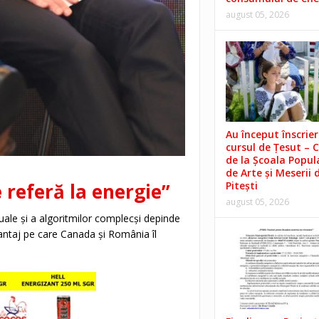
august 05, 2026
Au început înscrieri
cursul de Țesut – 
de la Școala Popul
de Arte și Meserii 
e referă la energie”
Pitești
august 05, 2026
tuale și a algoritmilor complecși depinde
vantaj pe care Canada și România îl