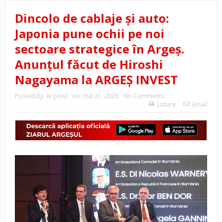
Dincolo de cablaje și auto:
Japonia pune ochii pe noi
sectoare strategice în Argeș.
Anunțul făcut de Hiroshi
Nagayama la ARGEȘ INVEST
Posted By:
Argeşul
on:
mai 21, 2026
No Comments
Listare
Email