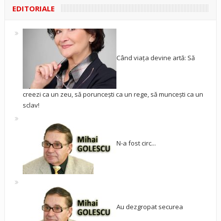
EDITORIALE
Când viața devine artă: Să
creezi ca un zeu, să poruncești ca un rege, să muncești ca un
sclav!
N-a fost circ...
Au dezgropat securea