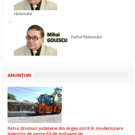
războiului
Duhul Războiului
ANUNŢURI
Patru drumuri județene din Argeș intră în modernizare.
Investiții de peste 63 de milioane lei