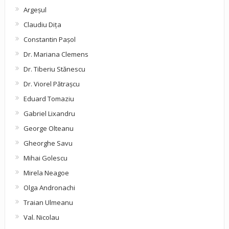
Argeşul
Claudiu Diţa
Constantin Pașol
Dr. Mariana Clemens
Dr. Tiberiu Stănescu
Dr. Viorel Pătraşcu
Eduard Tomaziu
Gabriel Lixandru
George Olteanu
Gheorghe Savu
Mihai Golescu
Mirela Neagoe
Olga Andronachi
Traian Ulmeanu
Val. Nicolau