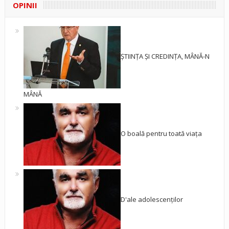
OPINII
ȘTIINȚA ȘI CREDINȚA, MÂNĂ-N
MÂNĂ
O boală pentru toată viața
D'ale adolescenților