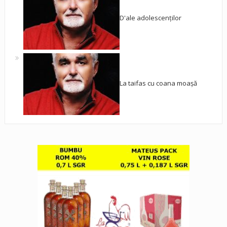
D'ale adolescenților
La taifas cu coana moașă