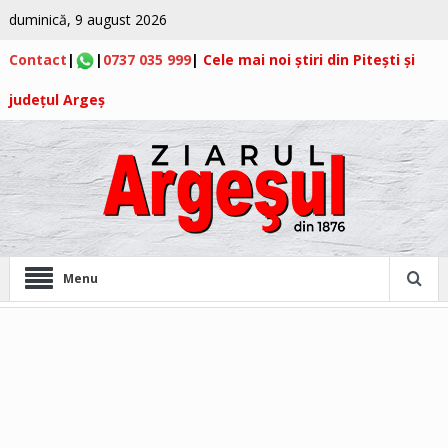
duminică, 9 august 2026
Contact
|
|
0737 035 999
|
Cele mai noi știri din Pitești și
județul Argeș
Menu