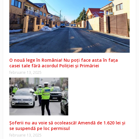
O nouă lege în România! Nu poți face asta în fața
casei tale fără acordul Poliției și Primăriei
februarie 13, 2025
Șoferii nu au voie să ocolească! Amendă de 1.620 lei și
se suspendă pe loc permisul
februarie 13, 2025