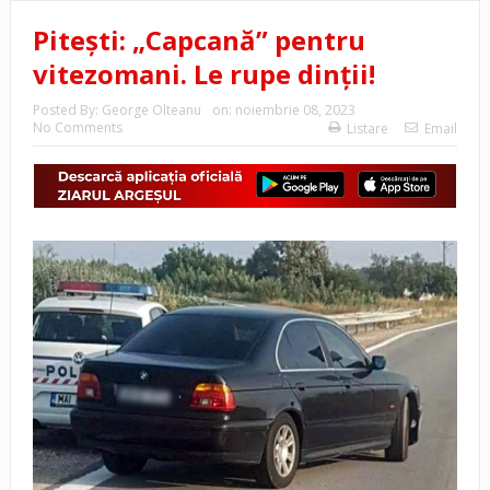
Pitești: „Capcană” pentru
vitezomani. Le rupe dinții!
Posted By:
George Olteanu
on:
noiembrie 08, 2023
No Comments
Listare
Email