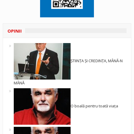
OPINII
ȘTIINȚA ȘI CREDINȚA, MÂNĂ-N
MÂNĂ
O boală pentru toată viața