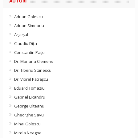
AUTORI
Adrian Golescu
Adrian Simeanu
Argeşul
Claudiu Diţa
Constantin Pașol
Dr. Mariana Clemens
Dr. Tiberiu Stănescu
Dr. Viorel Pătraşcu
Eduard Tomaziu
Gabriel Lixandru
George Olteanu
Gheorghe Savu
Mihai Golescu
Mirela Neagoe