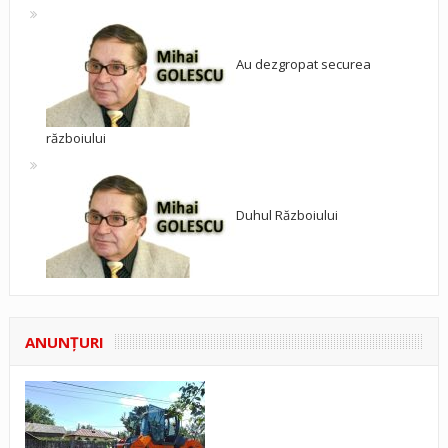
Au dezgropat securea
războiului
Duhul Războiului
ANUNŢURI