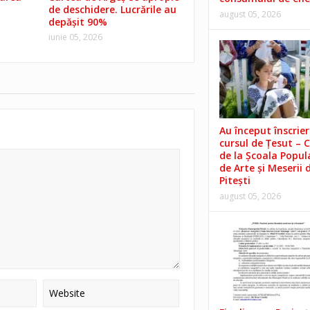
de deschidere. Lucrările au
august 05, 2026
depășit 90%
iunie 05, 2026
Au început înscrieri
cursul de Țesut – 
de la Școala Popul
de Arte și Meserii 
Pitești
august 05, 2026