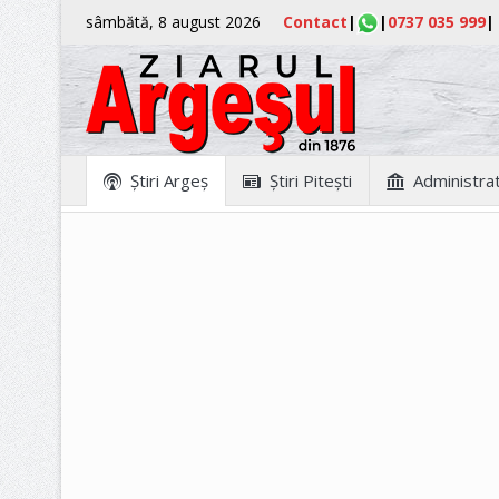
sâmbătă, 8 august 2026
Contact
|
|
0737 035 999
|
Ştiri Argeş
Ştiri Piteşti
Administrat