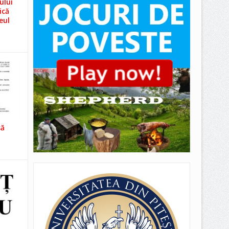
ului
ică
eul
să