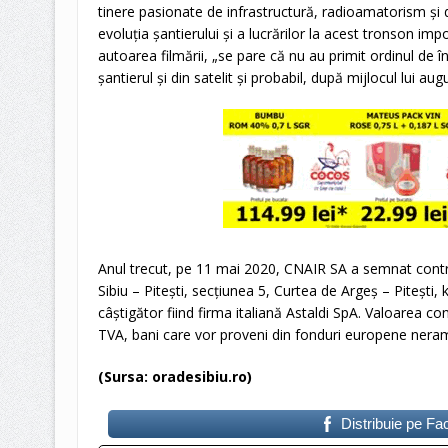
tinere pasionate de infrastructură, radioamatorism şi 
evoluţia şantierului şi a lucrărilor la acest tronson 
autoarea filmării, „se pare că nu au primit ordinul de î
şantierul şi din satelit şi probabil, după mijlocul lui a
Anul trecut, pe 11 mai 2020, CNAIR SA a semnat contra
Sibiu – Piteşti, secţiunea 5, Curtea de Argeş – Piteşt
câştigător fiind firma italiană Astaldi SpA. Valoarea con
TVA, bani care vor proveni din fonduri europene neram
(Sursa: oradesibiu.ro)
Distribuie pe F