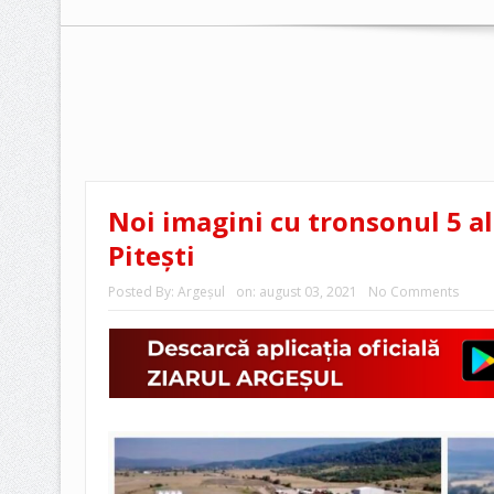
Noi imagini cu tronsonul 5 al
Piteşti
Posted By:
Argeşul
on:
august 03, 2021
No Comments