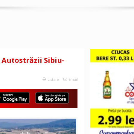
 Autostrăzii Sibiu-
Listare
Email