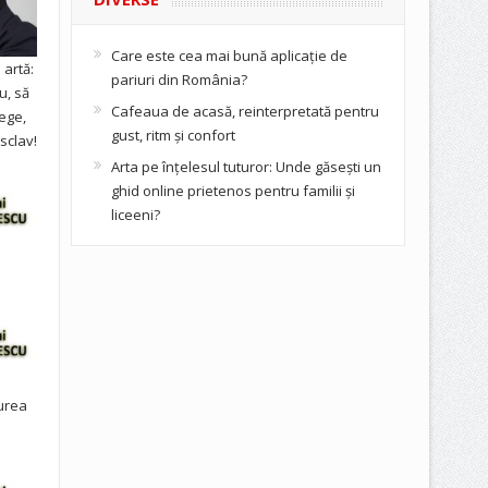
Care este cea mai bună aplicație de
artă:
pariuri din România?
u, să
Cafeaua de acasă, reinterpretată pentru
ege,
gust, ritm și confort
sclav!
Arta pe înțelesul tuturor: Unde găsești un
ghid online prietenos pentru familii și
liceeni?
urea