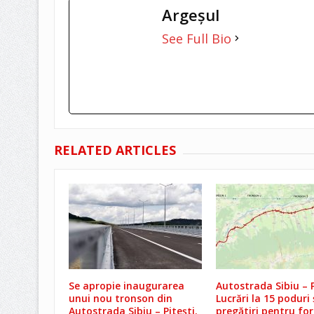
Argeşul
See Full Bio
RELATED ARTICLES
Se apropie inaugurarea
Autostrada Sibiu – P
unui nou tronson din
Lucrări la 15 poduri 
Autostrada Sibiu – Pitești.
pregătiri pentru fo