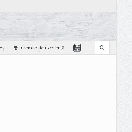
geș
Premiile de Excelență