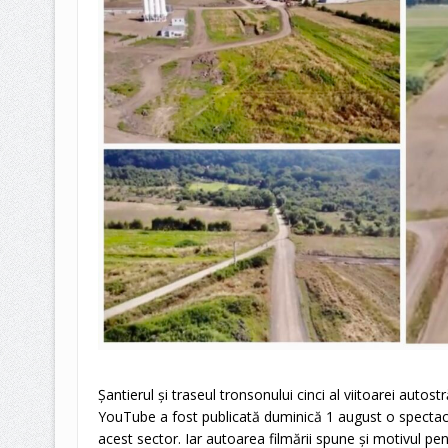
Şantierul şi traseul tronsonului cinci al viitoarei autostr
YouTube a fost publicată duminică 1 august o spectac
acest sector. Iar autoarea filmării spune şi motivul pen