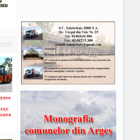
ețene
iții
ioane