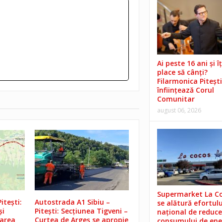
Ai peste 16 ani și îț
place să cânți?
Filarmonica Pitești
înființează Corul
Comunitar
august 06, 2026
Supermarket La C
itești:
Autostrada A1 Sibiu –
se alătură efortulu
și
Pitești: Secțiunea Tigveni –
național de reduce
rarea
Curtea de Argeș se apropie
consumului de ene