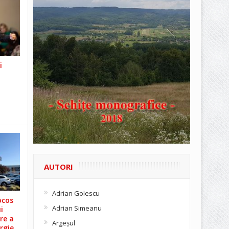
i
AUTORI
Adrian Golescu
ocos
Adrian Simeanu
i
re a
Argeşul
rgie