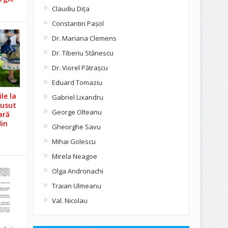
Claudiu Diţa
Constantin Pașol
Dr. Mariana Clemens
Dr. Tiberiu Stănescu
Dr. Viorel Pătraşcu
Eduard Tomaziu
le la
Gabriel Lixandru
Cusut
George Olteanu
ară
din
Gheorghe Savu
Mihai Golescu
Mirela Neagoe
Olga Andronachi
Traian Ulmeanu
Val. Nicolau