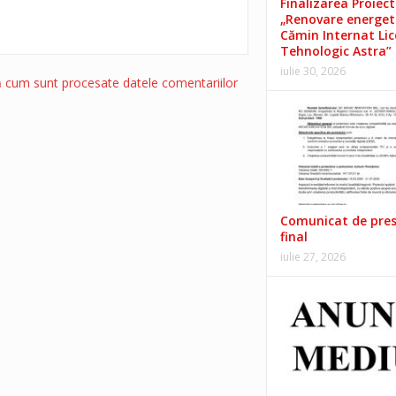
Finalizarea Proiect
„Renovare energet
Cămin Internat Lic
Tehnologic Astra”
iulie 30, 2026
ă cum sunt procesate datele comentariilor
Comunicat de pre
final
iulie 27, 2026