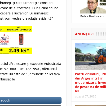
drumeţii şi care urmăreşte constant
important de autostradă. După cum spune
ncepere a lucrărilor. Eu urmăresc
Duhul Războiului
ugust vom vedea o evoluţie evidentă”.
ANUNŢURI
ctul „Proiectare şi execuţie Autostrada
i, km 92+600 – km 122+950”, ofertantul
tractului este de 1,7 miliarde de lei fără
Patru drumuri jud
din Argeș intră în
bursabile.
modernizare. Invest
de peste 63 de mil
lei
august 07, 2026
acebook