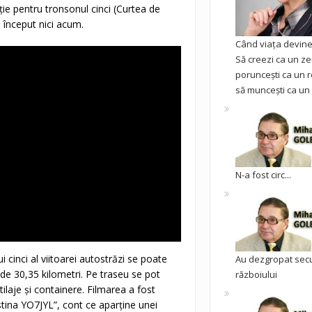
ie pentru tronsonul cinci (Curtea de
au început nici acum.
Când viața devine 
Să creezi ca un ze
poruncești ca un r
să muncești ca un 
N-a fost circ...
 cinci al viitoarei autostrăzi se poate
Au dezgropat sec
de 30,35 kilometri. Pe traseu se pot
războiului
tilaje şi containere. Filmarea a fost
tina YO7JYL”, cont ce aparţine unei