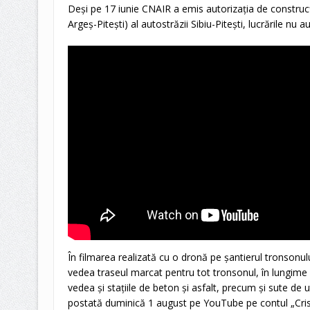
Deşi pe 17 iunie CNAIR a emis autorizaţia de construcţ
Argeş-Piteşti) al autostrăzii Sibiu-Piteşti, lucrările nu 
În filmarea realizată cu o dronă pe şantierul tronsonului
vedea traseul marcat pentru tot tronsonul, în lungime 
vedea şi staţiile de beton şi asfalt, precum şi sute de u
postată duminică 1 august pe YouTube pe contul „Cris