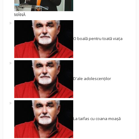
MÂNĂ
O boală pentru toată viața
D'ale adolescenților
La taifas cu coana moașă