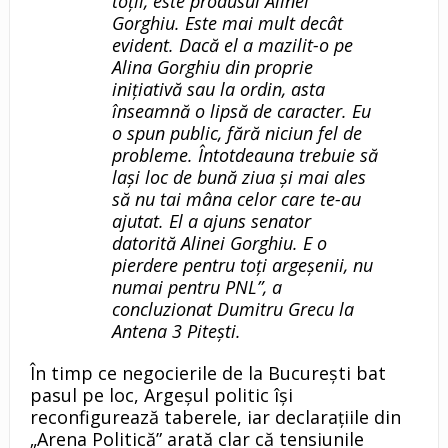
toții, este produsul Alinei
Gorghiu. Este mai mult decât
evident. Dacă el a mazilit-o pe
Alina Gorghiu din proprie
inițiativă sau la ordin, asta
înseamnă o lipsă de caracter. Eu
o spun public, fără niciun fel de
probleme. Întotdeauna trebuie să
lași loc de bună ziua și mai ales
să nu tai mâna celor care te-au
ajutat. El a ajuns senator
datorită Alinei Gorghiu. E o
pierdere pentru toți argeșenii, nu
numai pentru PNL”, a
concluzionat Dumitru Grecu la
Antena 3 Pitești.
În timp ce negocierile de la București bat
pasul pe loc, Argeșul politic își
reconfigurează taberele, iar declarațiile din
„Arena Politică” arată clar că tensiunile