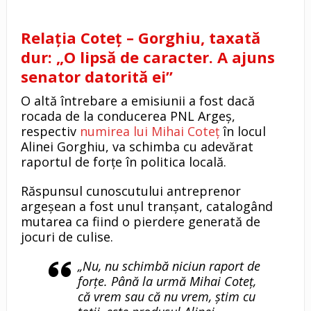
Relația Coteț – Gorghiu, taxată
dur: „O lipsă de caracter. A ajuns
senator datorită ei”
O altă întrebare a emisiunii a fost dacă
rocada de la conducerea PNL Argeș,
respectiv
numirea lui Mihai Coteț
în locul
Alinei Gorghiu, va schimba cu adevărat
raportul de forțe în politica locală.
Răspunsul cunoscutului antreprenor
argeșean a fost unul tranșant, catalogând
mutarea ca fiind o pierdere generată de
jocuri de culise.
„Nu, nu schimbă niciun raport de
forțe. Până la urmă Mihai Coteț,
că vrem sau că nu vrem, știm cu