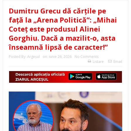
Dumitru Grecu dă cărțile pe
față la „Arena Politică”: „Mihai
Coteț este produsul Alinei
Gorghiu. Dacă a mazilit-o, asta
înseamnă lipsă de caracter!”
Posted By:
Argeşul
on:
iunie 26, 2026
No Comments
Listare
Email