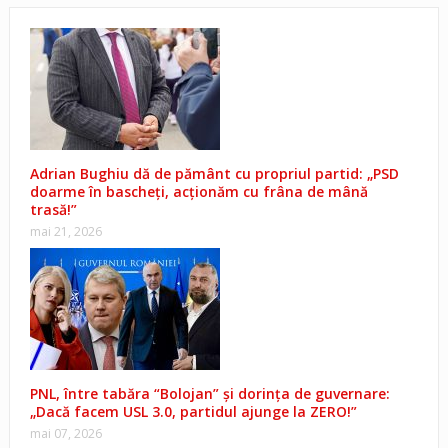
Adrian Bughiu dă de pământ cu propriul partid: „PSD
doarme în bascheți, acționăm cu frâna de mână
trasă!”
mai 21, 2026
PNL, între tabăra “Bolojan” și dorința de guvernare:
„Dacă facem USL 3.0, partidul ajunge la ZERO!”
mai 07, 2026