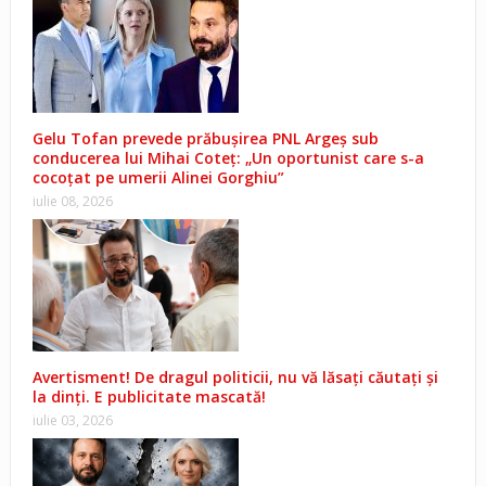
Gelu Tofan prevede prăbușirea PNL Argeș sub
conducerea lui Mihai Coteț: „Un oportunist care s-a
cocoțat pe umerii Alinei Gorghiu”
iulie 08, 2026
Avertisment! De dragul politicii, nu vă lăsați căutați și
la dinți. E publicitate mascată!
iulie 03, 2026