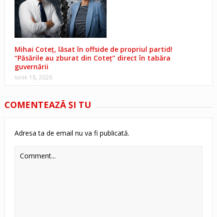
Mihai Coteț, lăsat în offside de propriul partid!
“Păsările au zburat din Coteț” direct în tabăra
guvernării
iunie 18, 2026
COMENTEAZĂ ŞI TU
Adresa ta de email nu va fi publicată.