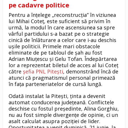
pe cadavre politice
Pentru a înțelege „reconstrucția” în viziunea
lui Mihai Coteț, este suficient să privim în
urmă, la modul în care ascensiunea sa spre
vârful partidului s-a bazat pe o strategie
cinică de înlăturare a celor care i-au deschis
ușile politicii. Primele mari obstacole
eliminate de pe tabloul de șah au fost
Adrian Miuțescu și Gelu Tofan. Îndepărtarea
lor a reprezentat biletul de acces al lui Coteț
către
șefia PNL Pitești
, demonstrând încă de
atunci că pragmatismul personal primează
în fața parteneriatelor de cursă lungă.
Odată instalat la Pitești, ținta a devenit
automat conducerea județeană. Conflictele
deschise cu fostul președinte, Alina Gorghiu,
nu au fost simple divergențe de opinie, ci un
asalt calculat asupra poziției de lider.
Oportunitatea a venit duminică, 21 iunie, la