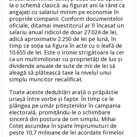
la o schemă clasică: au figurat ani la rând ca
angajați cu salariul minim pe economie în
propriile companii. Conform documentelor
oficiale, ditamai investitorul ar fi încasat un
salariu anual ridicol de doar 27.024 de lei,
adică aproximativ 2.250 de lei pe lună, în
timp ce soția sa figura în acte cu o leafă de
10.655 de lei. Este o ironie strigătoare la cer
ca un multimilionar cu proprietăți de lux și
dividende anuale de sute de mii de lei să
aleagă să plătească taxe la nivelul unui
simplu muncitor necalificat.
Toate aceste dedublări arată o prăpăstie
uriașă între vorbe și fapte. În timp ce le
plângea pe umăr piteștenilor în campania
electorală, promițându-le o schimbare
sinceră din postura de om simplu, Mihai
Coteț ascundea în spate împrumuturi de
peste 10,7 milioane de lei acordate firmelor