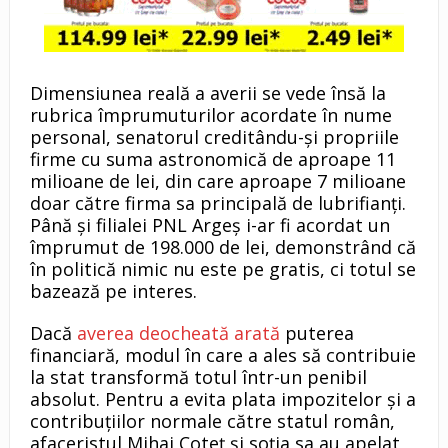
Dimensiunea reală a averii se vede însă la
rubrica împrumuturilor acordate în nume
personal, senatorul creditându-și propriile
firme cu suma astronomică de aproape 11
milioane de lei, din care aproape 7 milioane
doar către firma sa principală de lubrifianți.
Până și filialei PNL Argeș i-ar fi acordat un
împrumut de 198.000 de lei, demonstrând că
în politică nimic nu este pe gratis, ci totul se
bazează pe interes.
Dacă
averea deocheată arată
puterea
financiară, modul în care a ales să contribuie
la stat transformă totul într-un penibil
absolut. Pentru a evita plata impozitelor și a
contribuțiilor normale către statul român,
afaceristul Mihai Coteț și soția sa au apelat