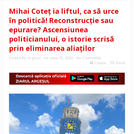
Mihai Coteț ia liftul, ca să urce
în politică! Reconstrucție sau
epurare? Ascensiunea
politicianului, o istorie scrisă
prin eliminarea aliaților
Posted By:
Argeşul
on:
iunie 25, 2026
No Comments
Listare
Email