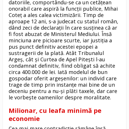
datoriile, comportându-se ca un cetățean
onorabil care aspiră la funcții publice, Mihai
Coteț a ales calea victimizării. Timp de
aproape 12 ani, s-a judecat cu statul român,
dând zeci de declarații în care susținea că ar
fi fost abuzat de Ministerul Mediului. Însă
minciuna are picioare scurte, iar justiția a
pus punct definitiv acestei epopei a
sustragerii de la plată. Atât Tribunalul
Argeș, cât și Curtea de Apel Pitești l-au
condamnat definitiv, fiind obligat să achite
circa 400.000 de lei. Iată modelul de bun
gospodar oferit argeșenilor: un individ care
trage de timp prin instanțe mai bine de un
deceniu pentru a nu-și plăti taxele, dar care
le vorbește oamenilor despre moralitate.
Milionar, cu leafa minimă pe
economie
Cea mai mare contradicție rămâne însă