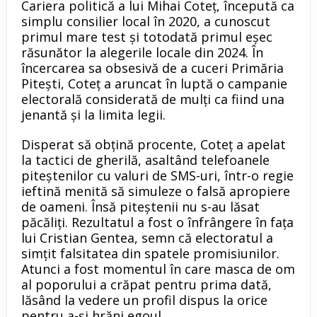
Cariera politică a lui Mihai Coteț, începută ca
simplu consilier local în 2020, a cunoscut
primul mare test și totodată primul eșec
răsunător la alegerile locale din 2024. În
încercarea sa obsesivă de a cuceri Primăria
Pitești, Coteț a aruncat în luptă o campanie
electorală considerată de mulți ca fiind una
jenantă și la limita legii.
Disperat să obțină procente, Coteț a apelat
la tactici de gherilă, asaltând telefoanele
piteștenilor cu valuri de SMS-uri, într-o regie
ieftină menită să simuleze o falsă apropiere
de oameni. Însă piteștenii nu s-au lăsat
păcăliți. Rezultatul a fost o înfrângere în fața
lui Cristian Gentea, semn că electoratul a
simțit falsitatea din spatele promisiunilor.
Atunci a fost momentul în care masca de om
al poporului a crăpat pentru prima dată,
lăsând la vedere un profil dispus la orice
pentru a-și hrăni egoul.