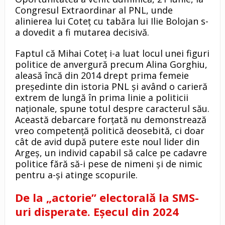
Congresul Extraordinar al PNL, unde
alinierea lui Coteț cu tabăra lui Ilie Bolojan s-
a dovedit a fi mutarea decisivă.
Faptul că Mihai Coteț i-a luat locul unei figuri
politice de anvergură precum Alina Gorghiu,
aleasă încă din 2014 drept prima femeie
președinte din istoria PNL și având o carieră
extrem de lungă în prima linie a politicii
naționale, spune totul despre caracterul său.
Această debarcare forțată nu demonstrează
vreo competență politică deosebită, ci doar
cât de avid după putere este noul lider din
Argeș, un individ capabil să calce pe cadavre
politice fără să-i pese de nimeni și de nimic
pentru a-și atinge scopurile.
De la „actorie” electorală la SMS-
uri disperate. Eșecul din 2024