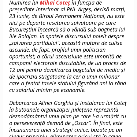
Numirea lui
Mihai Coteț
în funcția de
președinte interimar al PNL Argeș, decisă marți,
23 iunie, de Biroul Permanent Național, nu este
nici pe departe resetarea salvatoare pe care
Bucureștiul încearcă să o vândă sub bagheta lui
Ilie Bolojan. În spatele discursului poleit despre
„salvarea partidului”, această mutare de culise
ascunde, de fapt, profilul unui politician
oportunist, a cărui ascensiune este umbrită de
campanii electorale discutabile, de un proces de
12 ani pentru devalizarea bugetului de mediu și
de ipocrizia strigătoare la cer a unui milionar
care a fentat taxele statului figurând ani la rând
cu salariul minim pe economie.
Debarcarea Alinei Gorghiu și instalarea lui Coteț
la butoanele organizației județene reprezintă
deznodământul unui plan pe care l-a urmărit cu
o perseverență demnă de „Oscar”. În final, este
încununarea unei strategii cinice, bazate pe un
singur principiu: eliminarea oricui stă în calea