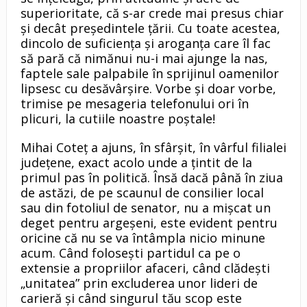
superioritate, că s-ar crede mai presus chiar
și decât președintele țării. Cu toate acestea,
dincolo de suficiența și aroganța care îl fac
să pară că nimănui nu-i mai ajunge la nas,
faptele sale palpabile în sprijinul oamenilor
lipsesc cu desăvârșire. Vorbe și doar vorbe,
trimise pe mesageria telefonului ori în
plicuri, la cutiile noastre poștale!
Mihai Coteț a ajuns, în sfârșit, în vârful filialei
județene, exact acolo unde a țintit de la
primul pas în politică. Însă dacă până în ziua
de astăzi, de pe scaunul de consilier local
sau din fotoliul de senator, nu a mișcat un
deget pentru argeșeni, este evident pentru
oricine că nu se va întâmpla nicio minune
acum. Când folosești partidul ca pe o
extensie a propriilor afaceri, când clădești
„unitatea” prin excluderea unor lideri de
carieră și când singurul tău scop este