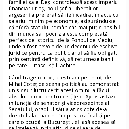
familiei sale. Deși controlează acest imperiu
financiar uriaș, noul șef al liberalilor
argeșeni a preferat să fie încadrat în acte cu
salariul minim pe economie, asigurându-se
că oferă statului român cât mai puțin posibil
din munca sa. Ipocrizia este completată
perfect de istoricul de la Fondul de Mediu,
unde a fost nevoie de un deceniu de eschive
juridice pentru ca politicianul să fie obligat,
prin sentință definitivă, să returneze banii
pe care „uitase” să îi achite.
Când tragem linie, acești ani petrecuți de
Mihai Coteț pe scena politică au demonstrat
un singur lucru cert: acest om nu a făcut
absolut nimic pentru cetățeni. Ajuns astăzi
în funcția de senator și vicepreședinte al
Senatului, orgoliul său a atins cote de-a
dreptul alarmante. Din postura înaltă pe
care o ocupă la București, el lasă adesea să
se înțeleagă, prin atitudine și aere de