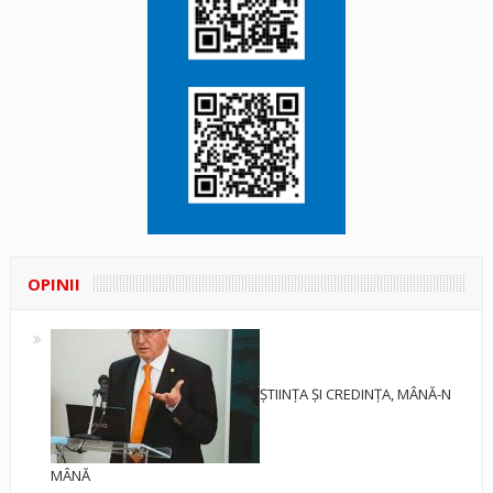
OPINII
ȘTIINȚA ȘI CREDINȚA, MÂNĂ-N
MÂNĂ