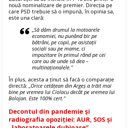
nouă nominalizare de premier. Direcția pe
care PSD trebuie să o impună, în opinia sa,
este una clară:
„Să dăm drumul la motoarele
economiei, nu punând bir pe
bătrâni, pe copii, pe asistații
sociali sau pe mame, ci
impozitare în primul rând pe cei
care au de unde să dea –
multinaționalele.”
În plus, acesta a ținut să facă o comparație
directă:
„Orice cetățean din Argeș a trăit mai
bine pe vremea lui Ciolacu decât pe vremea lui
Bolojan. Este 100% cert.”
Decontul din pandemie și
radiografia opoziției: AUR, SOS și
„laboratoarele dubioase”