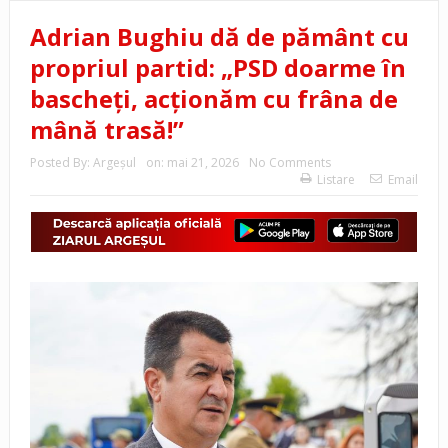
Adrian Bughiu dă de pământ cu
propriul partid: „PSD doarme în
bascheți, acționăm cu frâna de
mână trasă!”
Posted By:
Argeşul
on:
mai 21, 2026
No Comments
Listare
Email