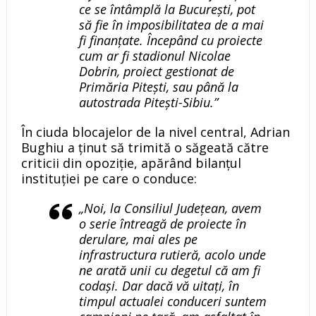
ce se întâmplă la București, pot
să fie în imposibilitatea de a mai
fi finanțate. Începând cu proiecte
cum ar fi stadionul Nicolae
Dobrin, proiect gestionat de
Primăria Pitești, sau până la
autostrada Pitești-Sibiu.”
În ciuda blocajelor de la nivel central, Adrian
Bughiu a ținut să trimită o săgeată către
criticii din opoziție, apărând bilanțul
instituției pe care o conduce:
„Noi, la Consiliul Județean, avem
o serie întreagă de proiecte în
derulare, mai ales pe
infrastructura rutieră, acolo unde
ne arată unii cu degetul că am fi
codași. Dar dacă vă uitați, în
timpul actualei conduceri suntem