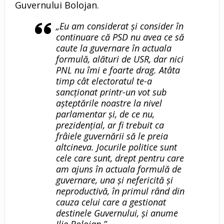
Guvernului Bolojan.
„Eu am considerat și consider în
continuare că PSD nu avea ce să
caute la guvernare în actuala
formulă, alături de USR, dar nici
PNL nu îmi e foarte drag. Atâta
timp cât electoratul te-a
sancționat printr-un vot sub
așteptările noastre la nivel
parlamentar și, de ce nu,
prezidențial, ar fi trebuit ca
frâiele guvernării să le preia
altcineva. Jocurile politice sunt
cele care sunt, drept pentru care
am ajuns în actuala formulă de
guvernare, una și nefericită și
neproductivă, în primul rând din
cauza celui care a gestionat
destinele Guvernului, și anume
Ilie Bolojan.”