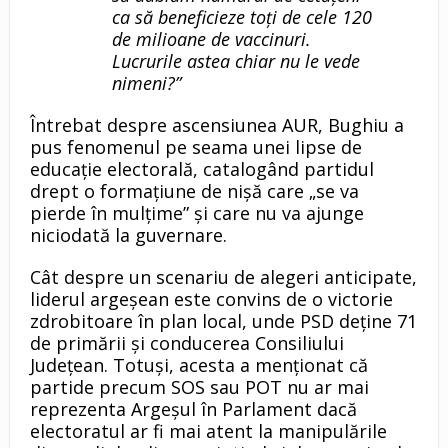
ca să beneficieze toți de cele 120
de milioane de vaccinuri.
Lucrurile astea chiar nu le vede
nimeni?”
Întrebat despre ascensiunea AUR, Bughiu a
pus fenomenul pe seama unei lipse de
educație electorală, catalogând partidul
drept o formațiune de nișă care „se va
pierde în mulțime” și care nu va ajunge
niciodată la guvernare.
Cât despre un scenariu de alegeri anticipate,
liderul argeșean este convins de o victorie
zdrobitoare în plan local, unde PSD deține 71
de primării și conducerea Consiliului
Județean. Totuși, acesta a menționat că
partide precum SOS sau POT nu ar mai
reprezenta Argeșul în Parlament dacă
electoratul ar fi mai atent la manipulările