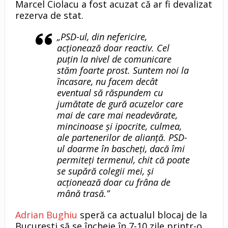
Marcel Ciolacu a fost acuzat că ar fi devalizat
rezerva de stat.
„PSD-ul, din nefericire,
acționează doar reactiv. Cel
puțin la nivel de comunicare
stăm foarte prost. Suntem noi la
încasare, nu facem decât
eventual să răspundem cu
jumătate de gură acuzelor care
mai de care mai neadevărate,
mincinoase și ipocrite, culmea,
ale partenerilor de alianță. PSD-
ul doarme în bascheți, dacă îmi
permiteți termenul, chit că poate
se supără colegii mei, și
acționează doar cu frâna de
mână trasă.”
Adrian Bughiu
speră ca actualul blocaj de la
București să se încheie în 7-10 zile printr-o