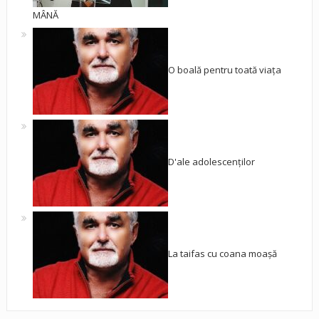
MÂNĂ
O boală pentru toată viața
D'ale adolescenților
La taifas cu coana moașă