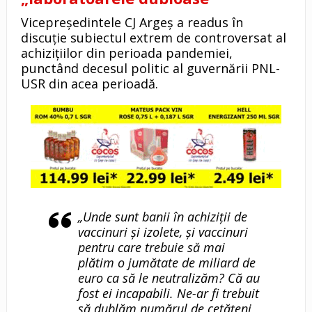
Vicepreședintele CJ Argeș a readus în
discuție subiectul extrem de controversat al
achizițiilor din perioada pandemiei,
punctând decesul politic al guvernării PNL-
USR din acea perioadă.
„Unde sunt banii în achiziții de
vaccinuri și izolete, și vaccinuri
pentru care trebuie să mai
plătim o jumătate de miliard de
euro ca să le neutralizăm? Că au
fost ei incapabili. Ne-ar fi trebuit
să dublăm numărul de cetățeni