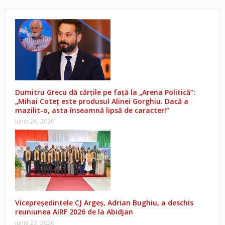
Dumitru Grecu dă cărțile pe față la „Arena Politică”:
„Mihai Coteț este produsul Alinei Gorghiu. Dacă a
mazilit-o, asta înseamnă lipsă de caracter!”
iunie 26, 2026
Vicepreședintele CJ Argeș, Adrian Bughiu, a deschis
reuniunea AIRF 2026 de la Abidjan
iunie 23, 2026