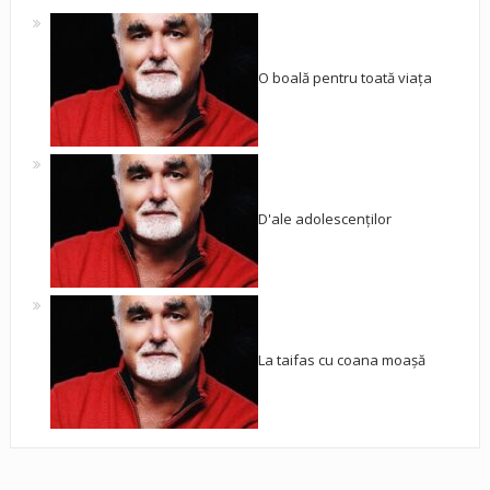
O boală pentru toată viața
D'ale adolescenților
La taifas cu coana moașă