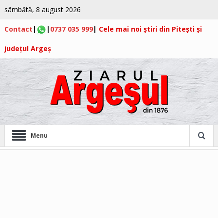
sâmbătă, 8 august 2026
Contact
|
|
0737 035 999
|
Cele mai noi știri din Pitești și
județul Argeș
Menu