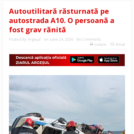
Autoutilitară răsturnată pe
autostrada A10. O persoană a
fost grav rănită
Posted By:
Argeşul
on:
iunie 24, 2026
No Comments
Listare
Email