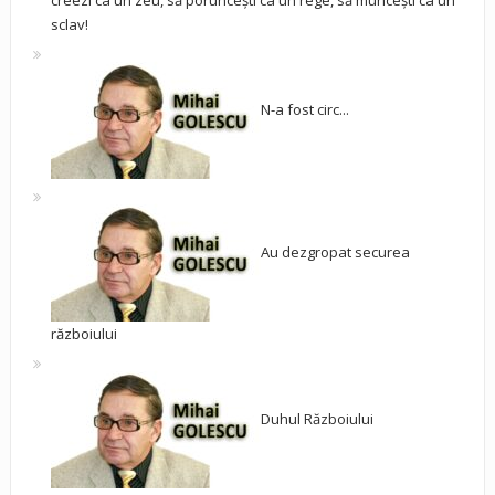
creezi ca un zeu, să poruncești ca un rege, să muncești ca un
sclav!
N-a fost circ...
Au dezgropat securea
războiului
Duhul Războiului