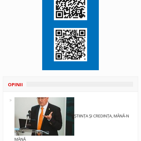
OPINII
ȘTIINȚA ȘI CREDINȚA, MÂNĂ-N
MÂNĂ