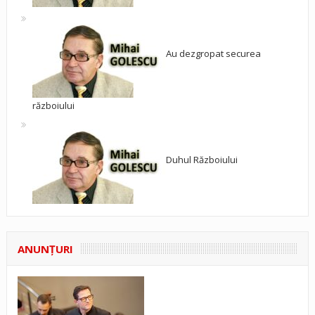
Au dezgropat securea
războiului
Duhul Războiului
ANUNŢURI