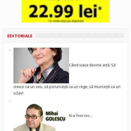
EDITORIALE
Când viața devine artă: Să
creezi ca un zeu, să poruncești ca un rege, să muncești ca un
sclav!
N-a fost circ...