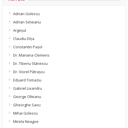
Adrian Golescu
Adrian Simeanu
Argeşul
Claudiu Diţa
Constantin Pașol
Dr. Mariana Clemens
Dr. Tiberiu Stănescu
Dr. Viorel Pătraşcu
Eduard Tomaziu
Gabriel Lixandru
George Olteanu
Gheorghe Savu
Mihai Golescu
Mirela Neagoe