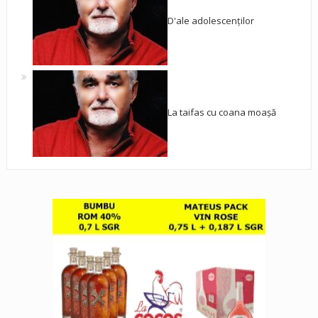
D'ale adolescenților
La taifas cu coana moașă