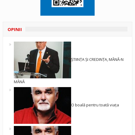
OPINII
ȘTIINȚA ȘI CREDINȚA, MÂNĂ-N
MÂNĂ
O boală pentru toată viața