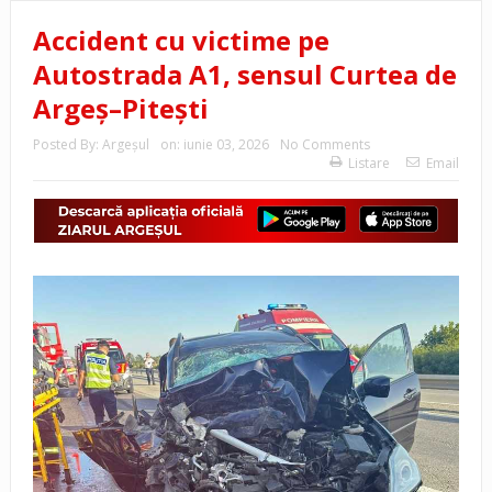
Accident cu victime pe
Autostrada A1, sensul Curtea de
Argeș–Pitești
Posted By:
Argeşul
on:
iunie 03, 2026
No Comments
Listare
Email