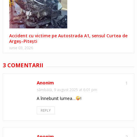
Accident cu victime pe Autostrada A1, sensul Curtea de
Argeș–Pitești
iunie 03, 2026
3 COMENTARII
Anonim
1
sâmbătă, 9 august 2025 at 6:01 pm
A înnebunit lumea…
!
REPLY
Anonim
2