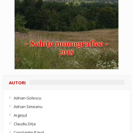
AUTORI
Adrian Golescu
Adrian Simeanu
Argeşul
Claudiu Diţa
Constantin Pașol