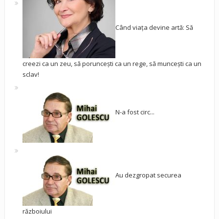
Când viața devine artă: Să
creezi ca un zeu, să poruncești ca un rege, să muncești ca un
sclav!
N-a fost circ...
Au dezgropat securea
războiului