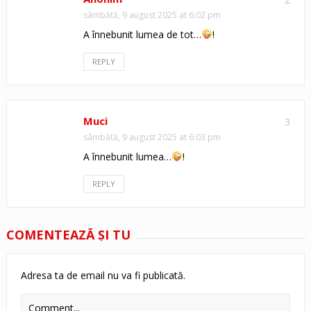
sâmbătă, 9 august 2025 at 6:02 pm
A înnebunit lumea de tot…
!
REPLY
Muci
3
sâmbătă, 9 august 2025 at 6:03 pm
A înnebunit lumea…
!
REPLY
COMENTEAZĂ ŞI TU
Adresa ta de email nu va fi publicată.