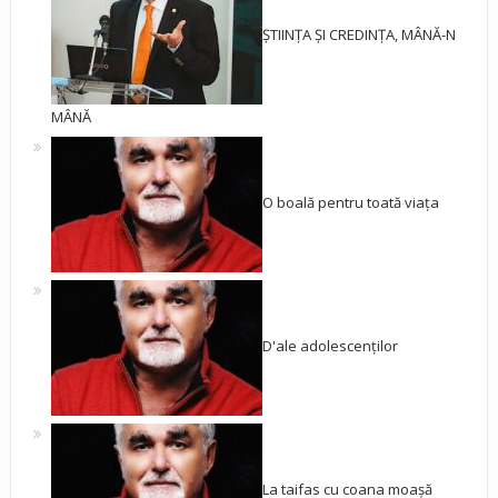
ȘTIINȚA ȘI CREDINȚA, MÂNĂ-N
MÂNĂ
O boală pentru toată viața
D'ale adolescenților
La taifas cu coana moașă