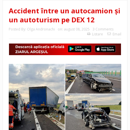
Accident între un autocamion și
un autoturism pe DEX 12
Posted By:
Olga Andronachi
on:
august 08, 2025
3 Comments
Listare
Email