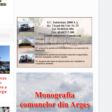
ocos
i
re a
rgie