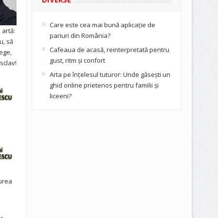
Care este cea mai bună aplicație de
artă:
pariuri din România?
u, să
Cafeaua de acasă, reinterpretată pentru
ege,
gust, ritm și confort
sclav!
Arta pe înțelesul tuturor: Unde găsești un
ghid online prietenos pentru familii și
liceeni?
urea