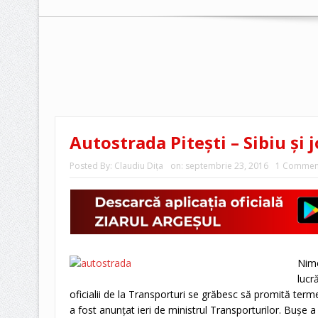
Autostrada Piteşti – Sibiu şi
Posted By:
Claudiu Diţa
on:
septembrie 23, 2016
1 Commen
Nime
lucr
oficialii de la Transporturi se grăbesc să promită term
a fost anunţat ieri de ministrul Transporturilor. Buşe 