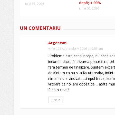
depășit 90%
iulie 17, 2026
iunie 05, 2026
UN COMENTARIU
Argesean
vineri, 23 septembrie 2016 at 9:03 am
Problema este cand incepe, nu cand se ter
inconfundabil, finalizarea poate fi raport
fara termen de finalizare. Suntem experti
desfintam ca nu si-a facut treaba, infint
nimeni nu e vinovat, ,,timpul trece, lea
viitoare ca noi am obosit de ,, atata mu
facem ceva?
REPLY