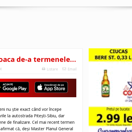
 joaca de-a termenele…
t
Listare
Email
ni nu ştie exact când vor începe
ările la autostrada Piteşti-Sibiu, dar
ene de finalizare. Cel mai recent termen
a afirmat că, deşi Master Planul General