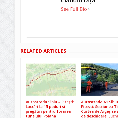
Claudiu Diţa
See Full Bio
RELATED ARTICLES
Autostrada Sibiu – Pitești:
Autostrada A1 Sibiu
Lucrări la 15 poduri și
Pitești: Secțiunea T
pregătiri pentru forarea
Curtea de Argeș se 
tunelului Poiana
de deschidere. Lucră