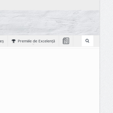
geș
Premiile de Excelență