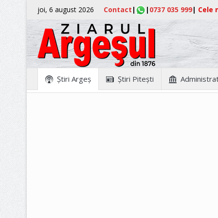
joi, 6 august 2026
Contact
|
|
0737 035 999
|
Cele m
Ştiri Argeş
Ştiri Piteşti
Administrat