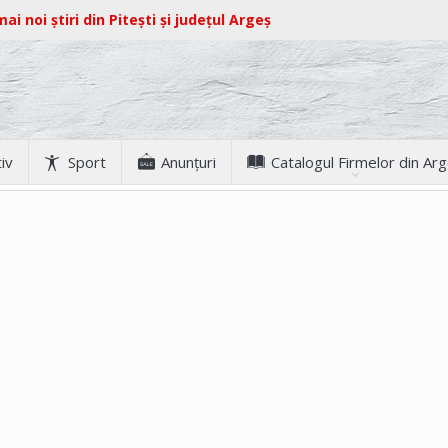
ai noi știri din Pitești și județul Argeș
iv
Sport
Anunţuri
Catalogul Firmelor din Ar