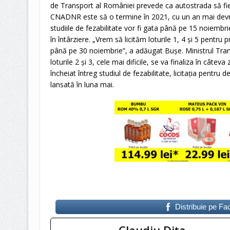
de Transport al României prevede ca autostrada să fi
CNADNR este să o termine în 2021, cu un an mai devr
studiile de fezabilitate vor fi gata până pe 15 noiembrie
în întârziere. „Vrem să licităm loturile 1, 4 şi 5 pentru 
până pe 30 noiembrie”, a adăugat Buşe. Ministrul Tran
loturile 2 şi 3, cele mai dificile, se va finaliza în câteva z
încheiat întreg studiul de fezabilitate, licitaţia pentr
lansată în luna mai.
Distribuie pe F