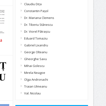
Claudiu Diţa
Constantin Pașol
Dr. Mariana Clemens
Dr. Tiberiu Stănescu
Dr. Viorel Pătraşcu
Eduard Tomaziu
să
Gabriel Lixandru
George Olteanu
Gheorghe Savu
Mihai Golescu
Mirela Neagoe
Olga Andronachi
Traian Ulmeanu
Val. Nicolau