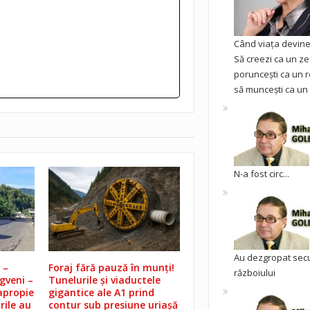
Când viața devine 
Să creezi ca un ze
poruncești ca un r
să muncești ca un 
N-a fost circ...
Au dezgropat sec
 –
Foraj fără pauză în munți!
războiului
igveni –
Tunelurile și viaductele
apropie
gigantice ale A1 prind
rile au
contur sub presiune uriașă