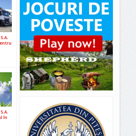
S.A.
pentru
S.A.
l în