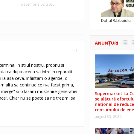
decembrie 08, 2025
Duhul Războiului
ANUNŢURI
1
mina. In stilul nostru, propriu si
ata ca dupa aceea sa intre in reparatii
 la asa ceva. Infiintam o agentie, o
am alta sa continue ce n-a facut prima,
fa merge” si o lasam mostenire generatiei
Supermarket La C
nca”. Chiar nu se poate sa ne trezim, sa
se alătură efortulu
național de reduce
consumului de ene
august 05, 2026