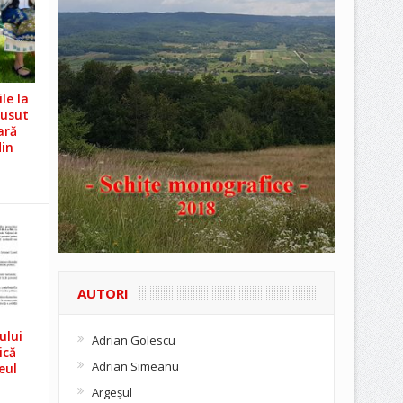
le la
Cusut
ară
din
AUTORI
ului
Adrian Golescu
ică
Adrian Simeanu
eul
Argeşul