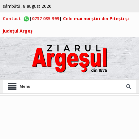
sâmbătă, 8 august 2026
Contact
|
|
0737 035 999
|
Cele mai noi știri din Pitești și
județul Argeș
Menu