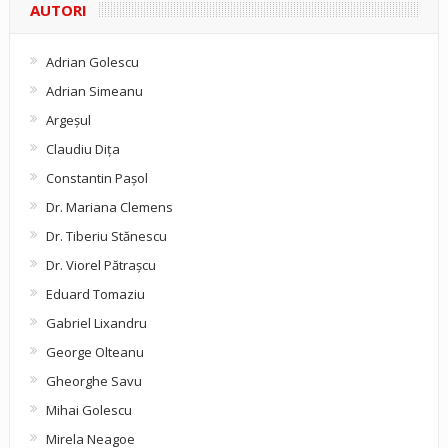
AUTORI
Adrian Golescu
Adrian Simeanu
Argeşul
Claudiu Diţa
Constantin Pașol
Dr. Mariana Clemens
Dr. Tiberiu Stănescu
Dr. Viorel Pătraşcu
Eduard Tomaziu
Gabriel Lixandru
George Olteanu
Gheorghe Savu
Mihai Golescu
Mirela Neagoe