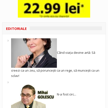
EDITORIALE
Când viața devine artă: Să
creezi ca un zeu, să poruncești ca un rege, să muncești ca un
sclav!
N-a fost circ...