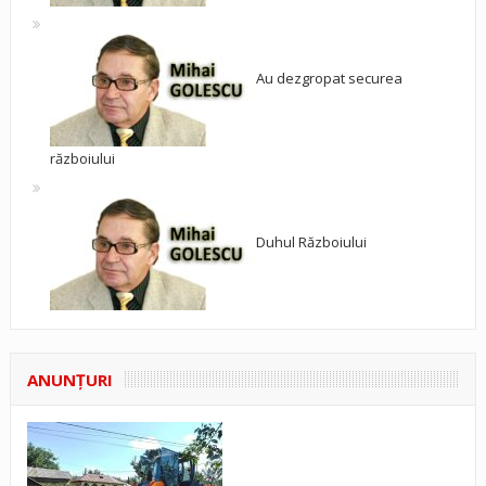
Au dezgropat securea
războiului
Duhul Războiului
ANUNŢURI