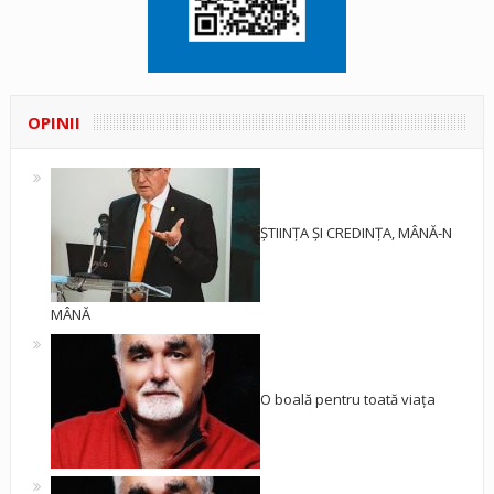
OPINII
ȘTIINȚA ȘI CREDINȚA, MÂNĂ-N
MÂNĂ
O boală pentru toată viața