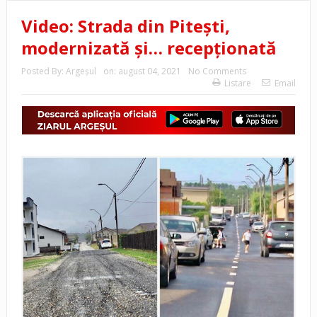
Video: Strada din Pitești,
modernizată şi… recepţionată
Posted By:
Argeşul
on:
august 04, 2021
No Comments
Listare
Email