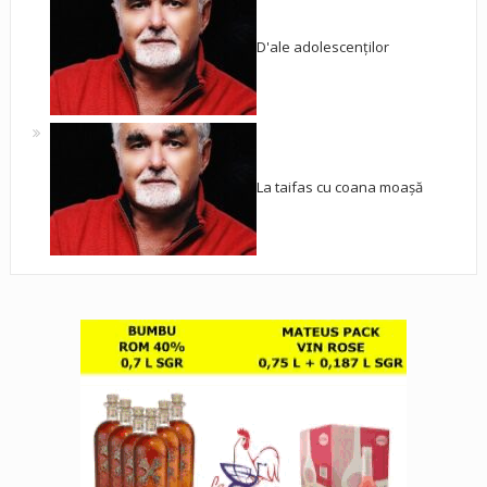
D'ale adolescenților
La taifas cu coana moașă