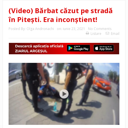
(Video) Bărbat căzut pe stradă
în Pitești. Era inconștient!
Posted By:
Olga Andronachi
on:
iunie 23, 2021
No Comments
Listare
Email