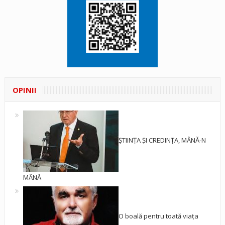
OPINII
ȘTIINȚA ȘI CREDINȚA, MÂNĂ-N
MÂNĂ
O boală pentru toată viața