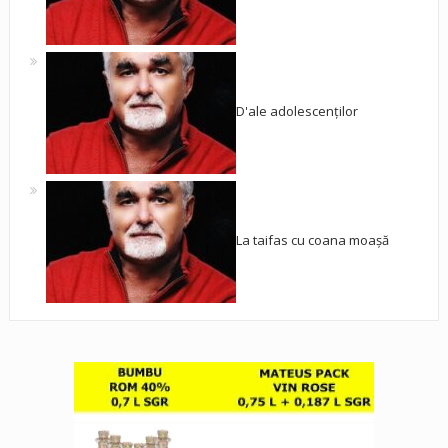
D'ale adolescenților
La taifas cu coana moașă