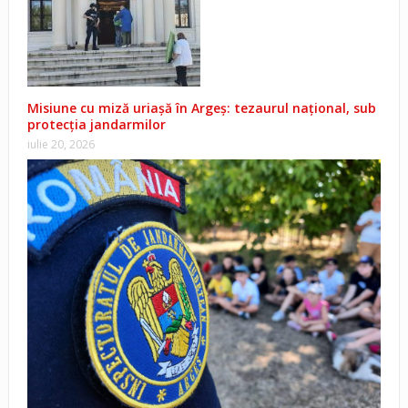
Misiune cu miză uriașă în Argeș: tezaurul național, sub
protecția jandarmilor
iulie 20, 2026