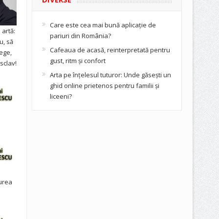
Care este cea mai bună aplicație de
artă:
pariuri din România?
u, să
Cafeaua de acasă, reinterpretată pentru
ege,
gust, ritm și confort
sclav!
Arta pe înțelesul tuturor: Unde găsești un
ghid online prietenos pentru familii și
liceeni?
urea