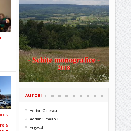
i
AUTORI
Adrian Golescu
ocos
Adrian Simeanu
i
re a
Argeşul
rgie