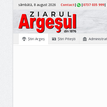
sâmbătă, 8 august 2026
Contact
|
|
0737 035 999
|
Ştiri Argeş
Ştiri Piteşti
Administrat