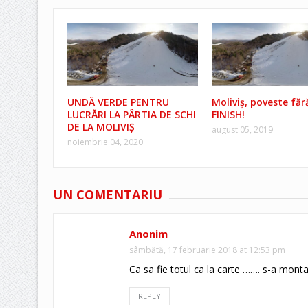
UNDĂ VERDE PENTRU
Moliviș, poveste făr
LUCRĂRI LA PÂRTIA DE SCHI
FINISH!
DE LA MOLIVIȘ
august 05, 2019
noiembrie 04, 2020
UN COMENTARIU
Anonim
sâmbătă, 17 februarie 2018 at 12:53 pm
Ca sa fie totul ca la carte ……. s-a monta
REPLY