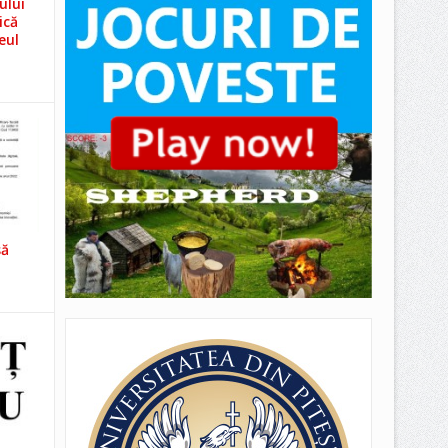
ului
ică
eul
să