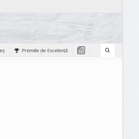
geș
Premiile de Excelență