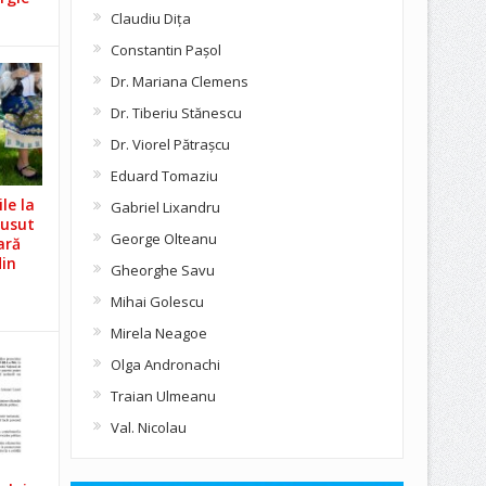
Claudiu Diţa
Constantin Pașol
Dr. Mariana Clemens
Dr. Tiberiu Stănescu
Dr. Viorel Pătraşcu
Eduard Tomaziu
le la
Gabriel Lixandru
Cusut
George Olteanu
ară
din
Gheorghe Savu
Mihai Golescu
Mirela Neagoe
Olga Andronachi
Traian Ulmeanu
Val. Nicolau