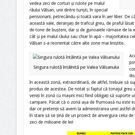
vedea zeci de corturi şi rulote pe malul
râului Vâlsan, unii dintre turişti, în special
pensionarii, petrecându-şi toată vara în aer liber. De 
această vale, deranjaţi de traficul greu, de praful lăs
de tone de buşteni, dar şi de gunoaiele rămase de la ex
cât şi pe malul râului sau chiar în apă – majoritatea ce
Vâlsan s-a reorientat către alte zone mai liniştite.
Ac
poţ
Singura rulotă întâlnită pe Valea Vâlsanului
cor
dis
în această zonă, extraordinară, de altfel, trebuie să 
produs de acestea. De notat şi faptul că tonajul greu al
veniţi în zonă cu maşini mici fiind obligaţi să suporte
campare. Păcat că o zonă aşa de frumoasă nu este expl
dar ce pretenţii să avem la administrarea unei astfel d
în stare să se ţină de un proiect de anvergura celui de
zeci de milioane de lei!