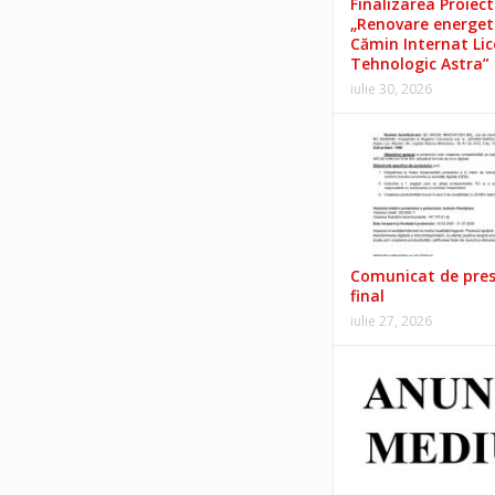
Finalizarea Proiect
„Renovare energet
Cămin Internat Lic
Tehnologic Astra”
iulie 30, 2026
Comunicat de pre
final
iulie 27, 2026