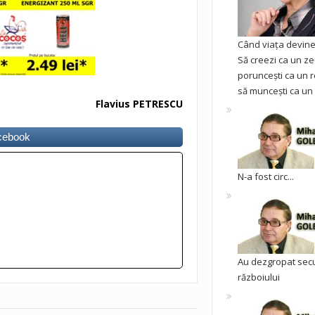
Când viața devine 
Să creezi ca un ze
poruncești ca un r
să muncești ca un 
Flavius PETRESCU
acebook
N-a fost circ...
Au dezgropat sec
războiului