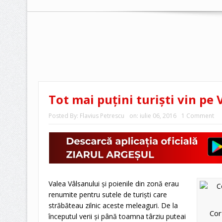
Tot mai puţini turişti vin pe
Posted By:
Flavius Petrescu
on:
iulie 06, 2016
1 Comment
Valea Vâlsanului şi poienile din zonă erau
renumite pentru sutele de turişti care
străbăteau zilnic aceste meleaguri. De la
Cor
începutul verii şi până toamna târziu puteai