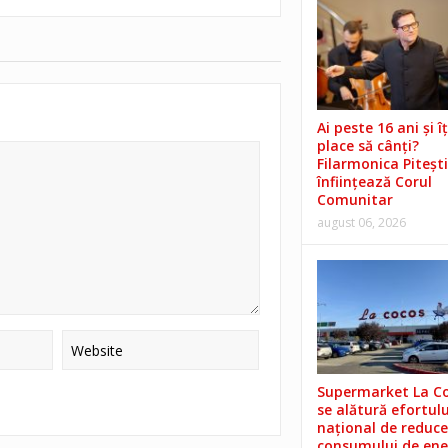
Ai peste 16 ani și îț
place să cânți?
Filarmonica Pitești
înființează Corul
Comunitar
august 06, 2026
Supermarket La C
se alătură efortulu
național de reduce
consumului de ene