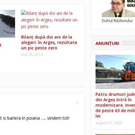
Duhul Războiului
Bilanţ după doi ani de la
alegeri: în Argeş, rezultate
ANUNŢURI
ă
un pic peste zero
mai 08, 2018
Patru drumuri jud
din Argeș intră în
1
modernizare. Invest
de peste 63 de mil
lei
t si bariera in poiana ….. vindem tot!
august 07, 2026