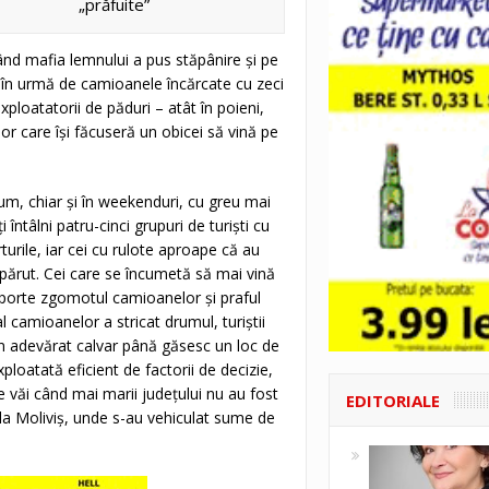
„prăfuite”
când mafia lemnului a pus stăpânire şi pe
at în urmă de camioanele încărcate cu zeci
ploatatorii de păduri – atât în poieni,
lor care îşi făcuseră un obicei să vină pe
um, chiar şi în weekenduri, cu greu mai
i întâlni patru-cinci grupuri de turişti cu
turile, iar cei cu rulote aproape că au
părut. Cei care se încumetă să mai vină
suporte zgomotul camioanelor şi praful
 camioanelor a stricat drumul, turiştii
 un adevărat calvar până găsesc un loc de
oatată eficient de factorii de decizie,
e văi când mai marii judeţului nu au fost
EDITORIALE
 la Moliviş, unde s-au vehiculat sume de