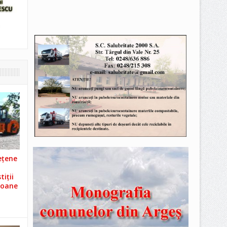
ețene
iții
ioane