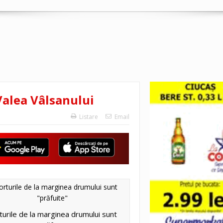
 Valea Vâlsanului
Listare
Email
turile de la marginea drumului sunt