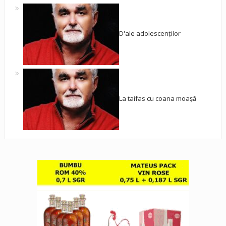
D'ale adolescenților
La taifas cu coana moașă