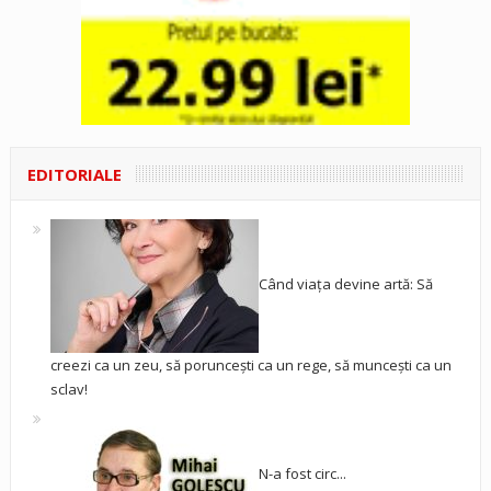
EDITORIALE
Când viața devine artă: Să
creezi ca un zeu, să poruncești ca un rege, să muncești ca un
sclav!
N-a fost circ...