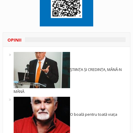
OPINII
ȘTIINȚA ȘI CREDINȚA, MÂNĂ-N
MÂNĂ
O boală pentru toată viața