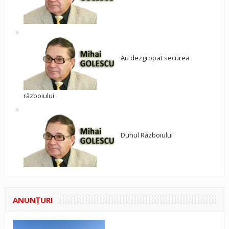
Au dezgropat securea
războiului
Duhul Războiului
ANUNŢURI