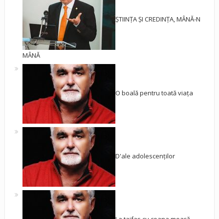
ȘTIINȚA ȘI CREDINȚA, MÂNĂ-N
MÂNĂ
O boală pentru toată viața
D'ale adolescenților