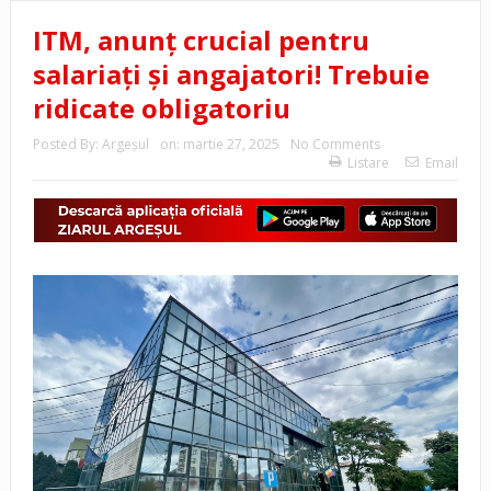
ITM, anunț crucial pentru
salariați și angajatori! Trebuie
ridicate obligatoriu
Posted By:
Argeşul
on:
martie 27, 2025
No Comments
Listare
Email