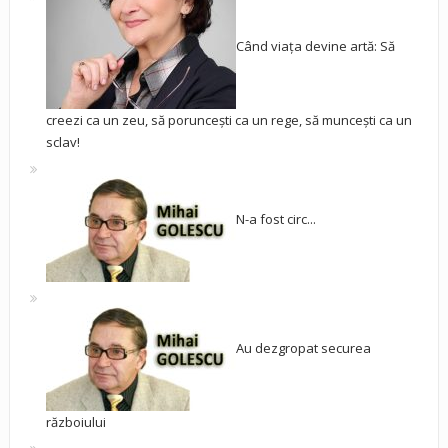
Când viața devine artă: Să
creezi ca un zeu, să poruncești ca un rege, să muncești ca un
sclav!
N-a fost circ...
Au dezgropat securea
războiului