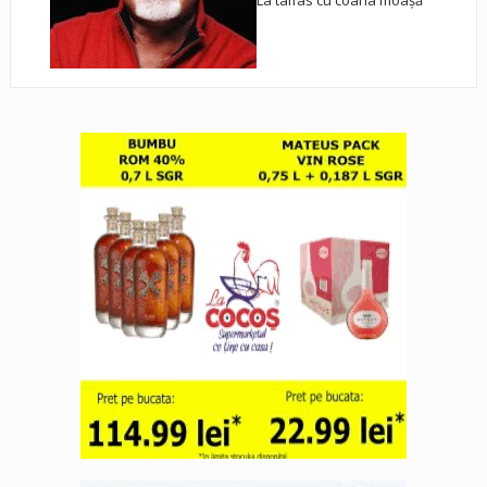
La taifas cu coana moașă