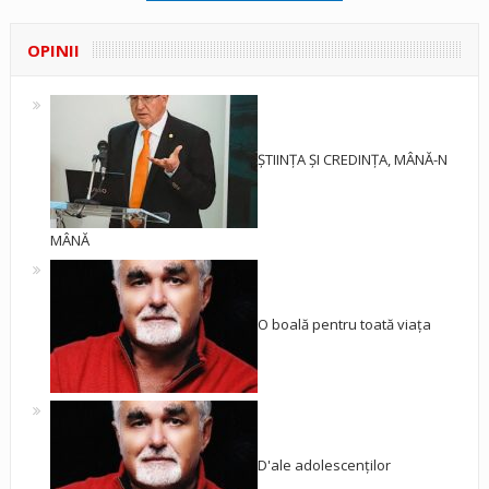
OPINII
ȘTIINȚA ȘI CREDINȚA, MÂNĂ-N
MÂNĂ
O boală pentru toată viața
D'ale adolescenților