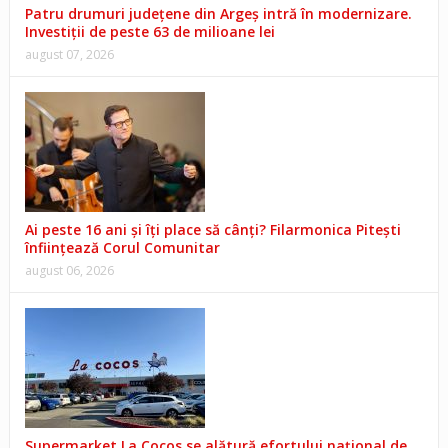
Patru drumuri județene din Argeș intră în modernizare.
Investiții de peste 63 de milioane lei
august 07, 2026
Ai peste 16 ani și îți place să cânți? Filarmonica Pitești
înființează Corul Comunitar
august 06, 2026
Supermarket La Cocos se alătură efortului național de