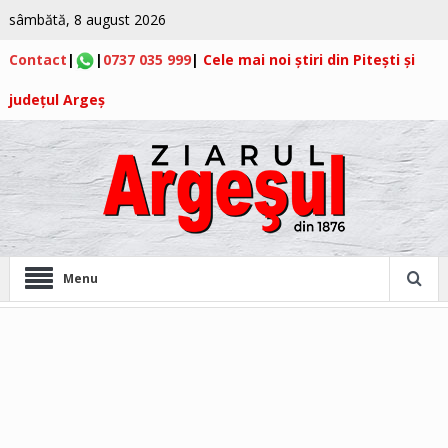
sâmbătă, 8 august 2026
Contact
|
|
0737 035 999
|
Cele mai noi știri din Pitești și
județul Argeș
Menu