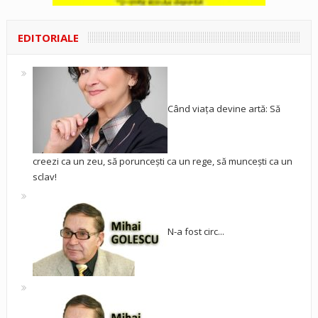
EDITORIALE
Când viața devine artă: Să
creezi ca un zeu, să poruncești ca un rege, să muncești ca un
sclav!
N-a fost circ...