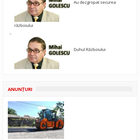
Au dezgropat securea
războiului
Duhul Războiului
ANUNŢURI