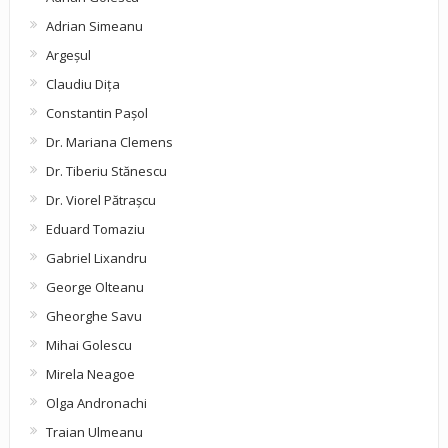
Adrian Simeanu
Argeşul
Claudiu Diţa
Constantin Pașol
Dr. Mariana Clemens
Dr. Tiberiu Stănescu
Dr. Viorel Pătraşcu
Eduard Tomaziu
Gabriel Lixandru
George Olteanu
Gheorghe Savu
Mihai Golescu
Mirela Neagoe
Olga Andronachi
Traian Ulmeanu