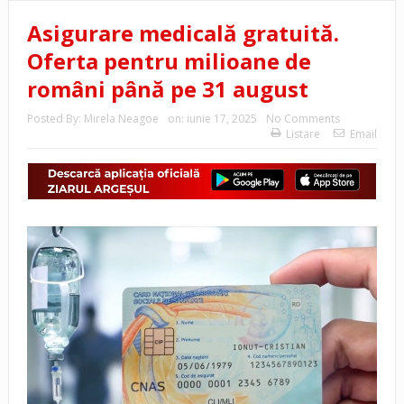
Asigurare medicală gratuită.
Oferta pentru milioane de
români până pe 31 august
Posted By:
Mirela Neagoe
on:
iunie 17, 2025
No Comments
Listare
Email