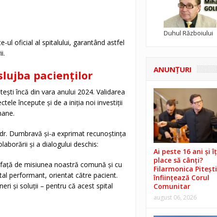
Duhul Războiului
e-ul oficial al spitalului, garantând astfel
i.
ANUNŢURI
lujba pacienților
ști încă din vara anului 2024. Validarea
ele începute și de a iniția noi investiții
umane.
, dr. Dumbravă și-a exprimat recunoștința
aborării și a dialogului deschis:
Ai peste 16 ani și îț
place să cânți?
 față de misiunea noastră comună și cu
Filarmonica Pitești
al performant, orientat către pacient.
înființează Corul
ri și soluții – pentru că acest spital
Comunitar
august 06, 2026