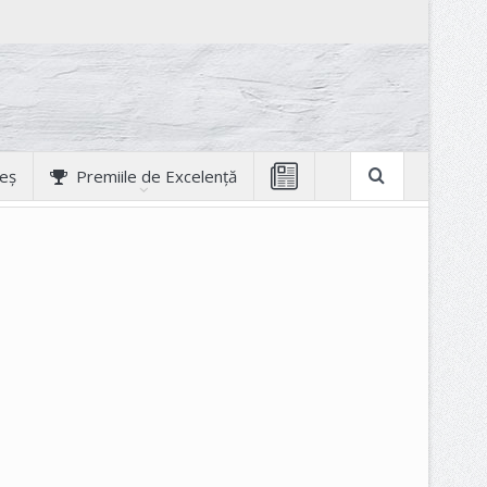
geș
Premiile de Excelență