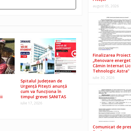
august 05, 2026
Finalizarea Proiect
„Renovare energet
Cămin Internat Lic
Tehnologic Astra”
iulie 30, 2026
Spitalul Județean de
Urgență Pitești anunță
cum va funcționa în
ii
timpul grevei SANITAS
iulie 17, 2026
Comunicat de pre