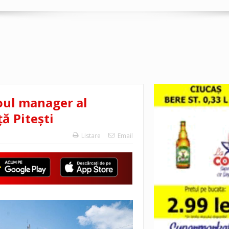
noul manager al
ă Pitești
Listare
Email