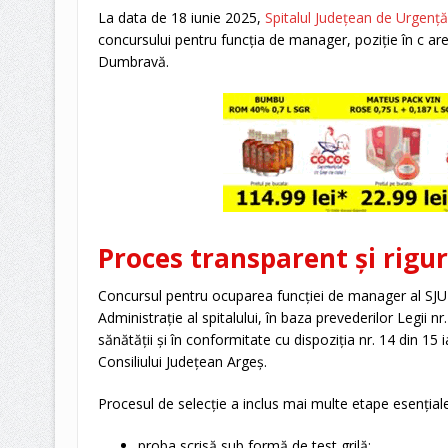
La data de 18 iunie 2025,
Spitalul Județean de Urgență
concursului pentru funcția de manager, poziție în c a
Dumbravă.
Proces transparent și rigur
Concursul pentru ocuparea funcției de manager al SJU P
Administrație al spitalului, în baza prevederilor Legii 
sănătății și în conformitate cu dispoziția nr. 14 din 15
Consiliului Județean Argeș.
Procesul de selecție a inclus mai multe etape esențiale
proba scrisă sub formă de test grilă;