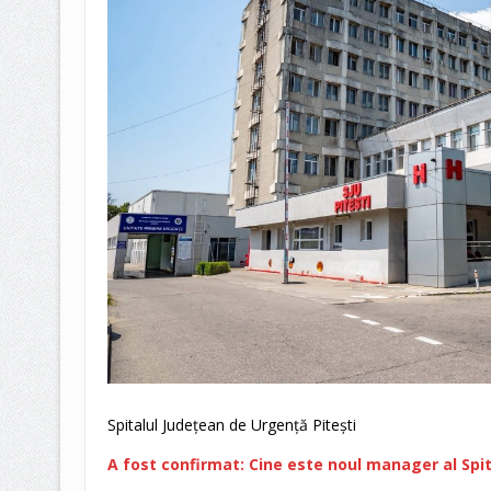
Spitalul Județean de Urgență Pitești
A fost confirmat: Cine este noul manager al Spit