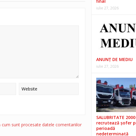
final
iulie 27, 2026
ANUNŢ DE MEDIU
iulie 27, 2026
SALUBRITATE 2000 
recrutează șofer 
ă cum sunt procesate datele comentariilor
perioadă
nedeterminată