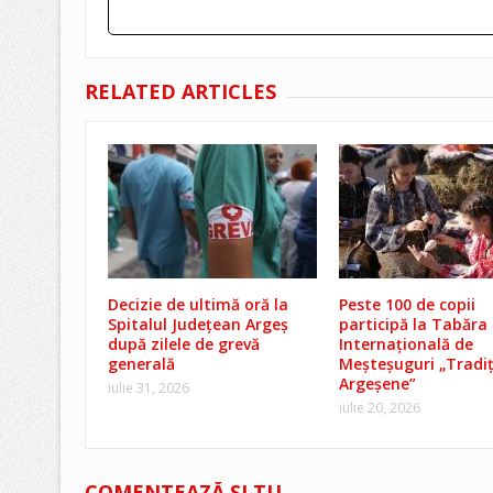
RELATED ARTICLES
Decizie de ultimă oră la
Peste 100 de copii
Spitalul Județean Argeș
participă la Tabăra
după zilele de grevă
Internațională de
generală
Meșteșuguri „Tradiț
Argeșene”
iulie 31, 2026
iulie 20, 2026
COMENTEAZĂ ŞI TU