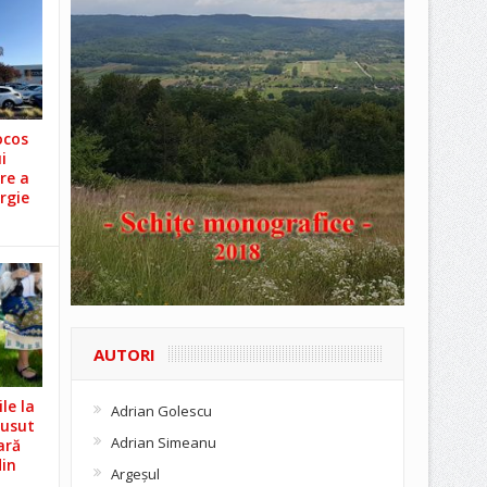
ocos
i
re a
rgie
AUTORI
le la
Adrian Golescu
Cusut
Adrian Simeanu
ară
din
Argeşul