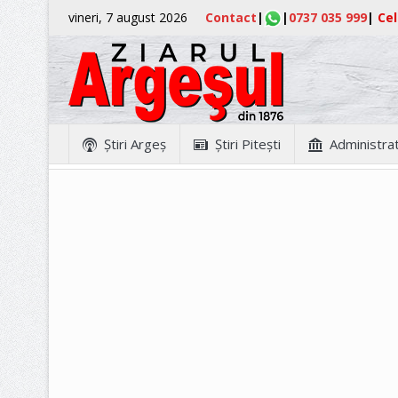
vineri, 7 august 2026
Contact
|
|
0737 035 999
|
Cel
Ştiri Argeş
Ştiri Piteşti
Administrat