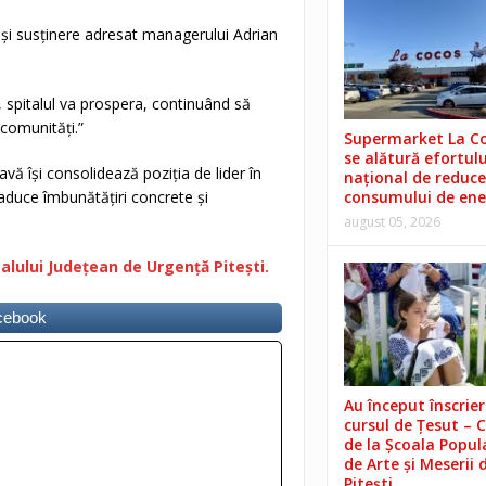
e și susținere adresat managerului Adrian
spitalul va prospera, continuând să
 comunități.”
Supermarket La C
se alătură efortulu
vă își consolidează poziția de lider în
național de reduce
 aduce îmbunătățiri concrete și
consumului de ene
august 05, 2026
alului Județean de Urgență Pitești.
acebook
Au început înscrieri
cursul de Țesut – 
de la Școala Popul
de Arte și Meserii 
Pitești