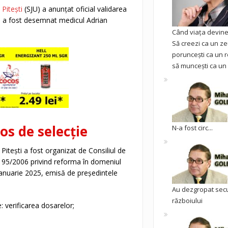
 Pitești
(SJU) a anunțat oficial validarea
re a fost desemnat medicul Adrian
Când viața devine 
Să creezi ca un ze
poruncești ca un r
să muncești ca un 
os de selecție
N-a fost circ...
itești a fost organizat de Consiliul de
nr. 95/2006 privind reforma în domeniul
 ianuarie 2025, emisă de președintele
Au dezgropat sec
războiului
: verificarea dosarelor;