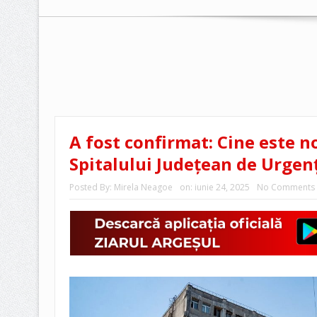
A fost confirmat: Cine este 
Spitalului Județean de Urgenț
Posted By:
Mirela Neagoe
on:
iunie 24, 2025
No Comments