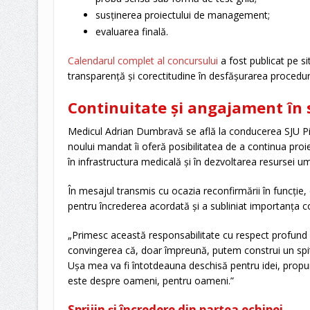
susținerea proiectului de management;
evaluarea finală.
Calendarul complet al concursului
a fost publicat pe sit
transparență și corectitudine în desfășurarea proceduri
Continuitate și angajament în s
Medicul Adrian Dumbravă se află la conducerea SJU Pite
noului mandat îi oferă posibilitatea de a continua proiect
în infrastructura medicală și în dezvoltarea resursei 
În mesajul transmis cu ocazia reconfirmării în funcție
pentru încrederea acordată și a subliniat importanța col
„Primesc această responsabilitate cu respect profund
convingerea că, doar împreună, putem construi un spit
Ușa mea va fi întotdeauna deschisă pentru idei, propune
este despre oameni, pentru oameni.”
Sprijin și încredere din partea echipei