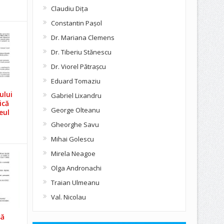
Claudiu Diţa
Constantin Pașol
Dr. Mariana Clemens
Dr. Tiberiu Stănescu
Dr. Viorel Pătraşcu
Eduard Tomaziu
ului
Gabriel Lixandru
ică
George Olteanu
eul
Gheorghe Savu
Mihai Golescu
Mirela Neagoe
Olga Andronachi
Traian Ulmeanu
Val. Nicolau
să