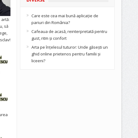
Care este cea mai bună aplicație de
artă:
pariuri din România?
u, să
Cafeaua de acasă, reinterpretată pentru
ege,
gust, ritm și confort
sclav!
Arta pe înțelesul tuturor: Unde găsești un
ghid online prietenos pentru familii și
liceeni?
urea