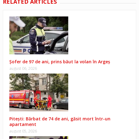
RELATED ARTICLES
Șofer de 97 de ani, prins băut la volan în Argeș
august 06, 2026
Pitești: Bărbat de 74 de ani, găsit mort într-un
apartament
august 05, 2026