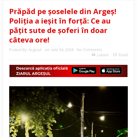
Prăpăd pe șoselele din Argeș!
Poliția a ieșit în forță: Ce au
pățit sute de șoferi în doar
câteva ore!
Posted By:
Argeşul
on:
iulie 04, 2026
No Comments
Listare
Email