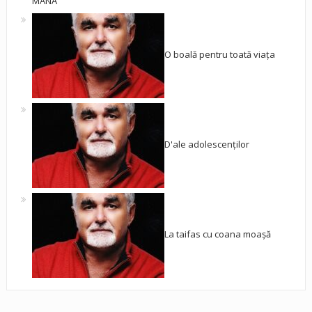
MÂNĂ
O boală pentru toată viața
D'ale adolescenților
La taifas cu coana moașă