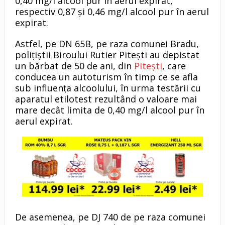
0,40 mg/l alcool pur în aerul expirat,
respectiv 0,87 și 0,46 mg/l alcool pur în aerul
expirat.
Astfel, pe DN 65B, pe raza comunei Bradu,
polițiștii Biroului Rutier Pitești au depistat
un bărbat de 50 de ani, din
Pitești
, care
conducea un autoturism în timp ce se afla
sub influența alcoolului, în urma testării cu
aparatul etilotest rezultând o valoare mai
mare decât limita de 0,40 mg/l alcool pur în
aerul expirat.
De asemenea, pe DJ 740 de pe raza comunei