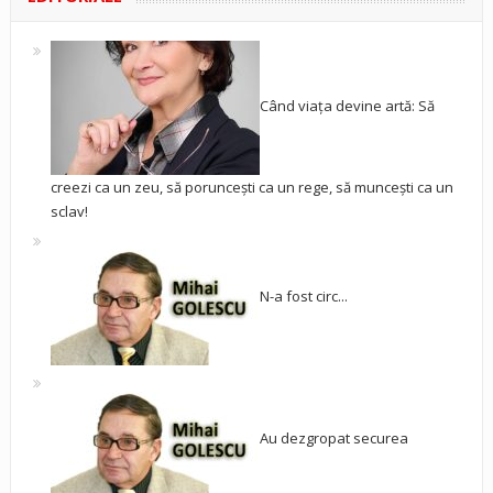
Când viața devine artă: Să
creezi ca un zeu, să poruncești ca un rege, să muncești ca un
sclav!
N-a fost circ...
Au dezgropat securea