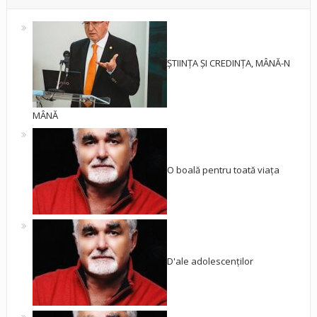
ȘTIINȚA ȘI CREDINȚA, MÂNĂ-N
MÂNĂ
O boală pentru toată viața
D'ale adolescenților