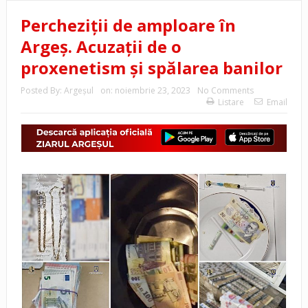
Percheziții de amploare în
Argeș. Acuzații de o
proxenetism și spălarea banilor
Posted By:
Argeşul
on:
noiembrie 23, 2023
No Comments
Listare
Email