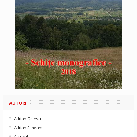
AUTORI
Adrian Golescu
Adrian Simeanu
Argeşul