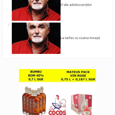
D'ale adolescenților
La taifas cu coana moașă