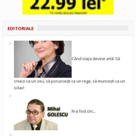
EDITORIALE
Când viața devine artă: Să
creezi ca un zeu, să poruncești ca un rege, să muncești ca un
sclav!
N-a fost circ...