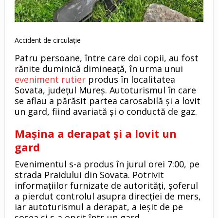
Accident de circulație
Patru persoane, între care doi copii, au fost
rănite duminică dimineaţă, în urma unui
eveniment rutier
produs în localitatea
Sovata, judeţul Mureş. Autoturismul în care
se aflau a părăsit partea carosabilă şi a lovit
un gard, fiind avariată şi o conductă de gaz.
Maşina a derapat şi a lovit un
gard
Evenimentul s-a produs în jurul orei 7:00, pe
strada Praidului din Sovata. Potrivit
informaţiilor furnizate de autorităţi, şoferul
a pierdut controlul asupra direcţiei de mers,
iar autoturismul a derapat, a ieşit de pe
şosea şi s-a oprit într-un gard.