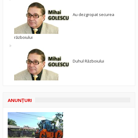
Au dezgropat securea
războiului
Duhul Războiului
ANUNŢURI