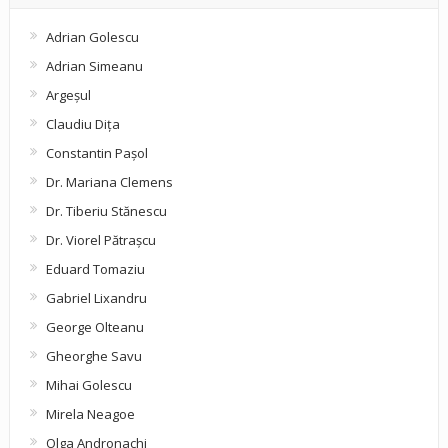
Adrian Golescu
Adrian Simeanu
Argeşul
Claudiu Diţa
Constantin Pașol
Dr. Mariana Clemens
Dr. Tiberiu Stănescu
Dr. Viorel Pătraşcu
Eduard Tomaziu
Gabriel Lixandru
George Olteanu
Gheorghe Savu
Mihai Golescu
Mirela Neagoe
Olga Andronachi