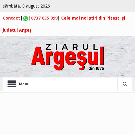
sâmbătă, 8 august 2026
Contact
|
|
0737 035 999
|
Cele mai noi știri din Pitești și
județul Argeș
Menu