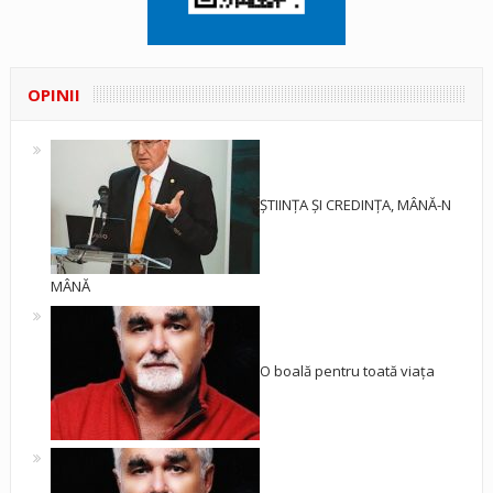
OPINII
ȘTIINȚA ȘI CREDINȚA, MÂNĂ-N
MÂNĂ
O boală pentru toată viața