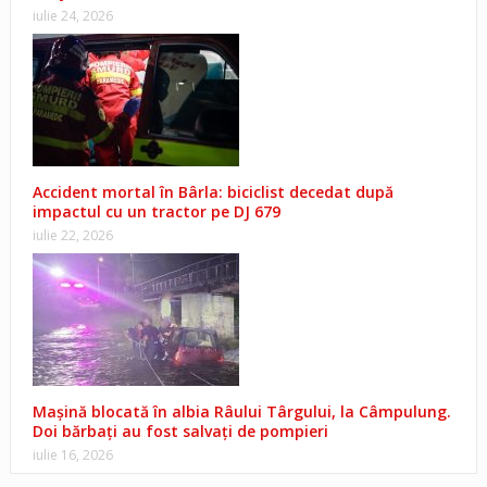
iulie 24, 2026
Accident mortal în Bârla: biciclist decedat după
impactul cu un tractor pe DJ 679
iulie 22, 2026
Mașină blocată în albia Râului Târgului, la Câmpulung.
Doi bărbați au fost salvați de pompieri
iulie 16, 2026