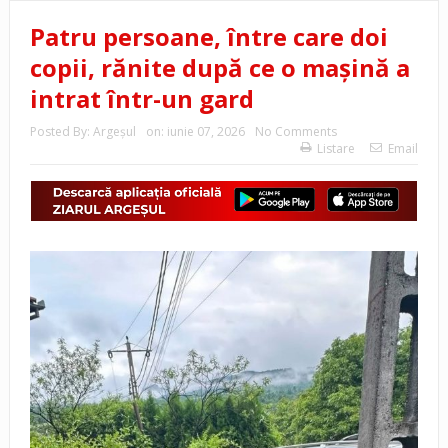
Patru persoane, între care doi
copii, rănite după ce o maşină a
intrat într-un gard
Posted By:
Argeşul
on:
iunie 07, 2026
No Comments
Listare
Email