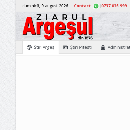
duminică, 9 august 2026
Contact
|
|
0737 035 999
|
Ştiri Argeş
Ştiri Piteşti
Administrat