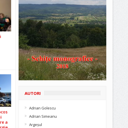
i
AUTORI
Adrian Golescu
ocos
Adrian Simeanu
i
re a
Argeşul
rgie