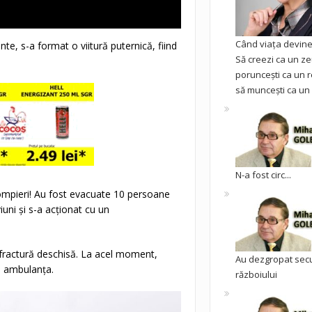
Când viața devine 
te, s-a format o viitură puternică, fiind
Să creezi ca un ze
poruncești ca un r
să muncești ca un 
N-a fost circ...
pompieri! Au fost evacuate 10 persoane
uni și s-a acționat cu un
o fractură deschisă. La acel moment,
Au dezgropat sec
u ambulanța.
războiului