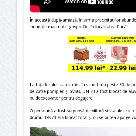
În această după-amiază, în urma precipitaţiilor abunden
inundate mai multe gospodării în localitatea Rucăr.
La faţa locului s-au strâns în scurt timp peste 30 de 
de către pompieri și SVSU. DN 73 a fost blocat de aluvi
buldoexcavator pentru degajare.
O persoană a fost surprinsă de viitură şi s-a ales cu 
drumul DN73 era blocat total și nu se putea ajunge c