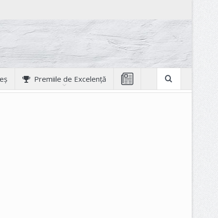
geș
Premiile de Excelență