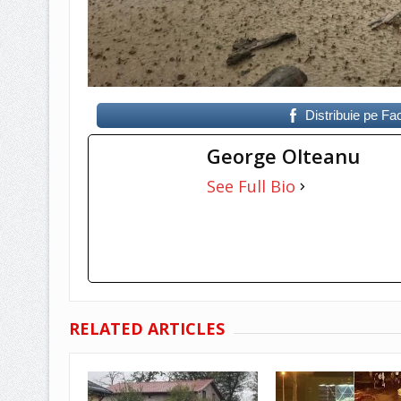
Distribuie pe F
George Olteanu
See Full Bio
RELATED ARTICLES