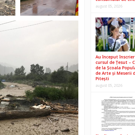
august 05, 2026
Au început înscrieri
cursul de Țesut – 
de la Școala Popul
de Arte și Meserii 
Pitești
august 05, 2026