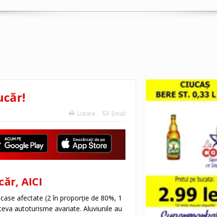
ucăr!
Listare
Email
ăr, AICI
 case afectate (2 în proporție de 80%, 1
teva autoturisme avariate. Aluviunile au