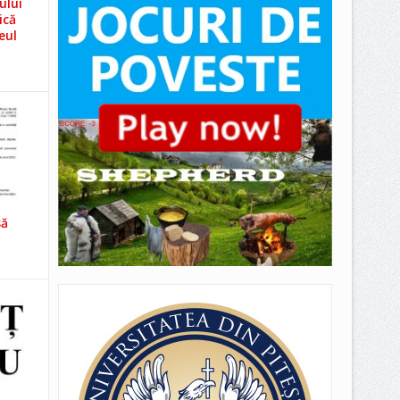
ului
ică
eul
să