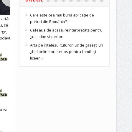
Care este cea mai bună aplicație de
artă:
pariuri din România?
u, să
Cafeaua de acasă, reinterpretată pentru
ege,
gust, ritm și confort
sclav!
Arta pe înțelesul tuturor: Unde găsești un
ghid online prietenos pentru familii și
liceeni?
urea