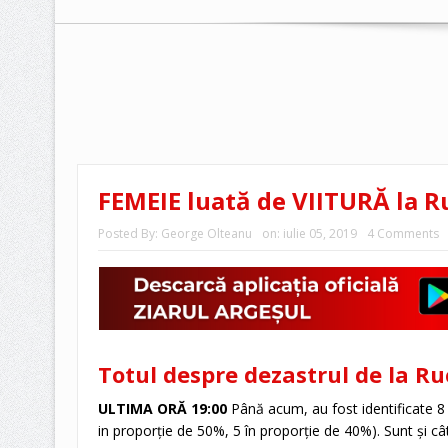
FEMEIE luată de VIITURĂ la R
Posted By:
George Olteanu
on:
iulie 05, 2019
4 Comments
Totul despre dezastrul de la Ruc
ULTIMA ORĂ 19:00
Până acum, au fost identificate 8
in proporție de 50%, 5 în proporție de 40%). Sunt și câ