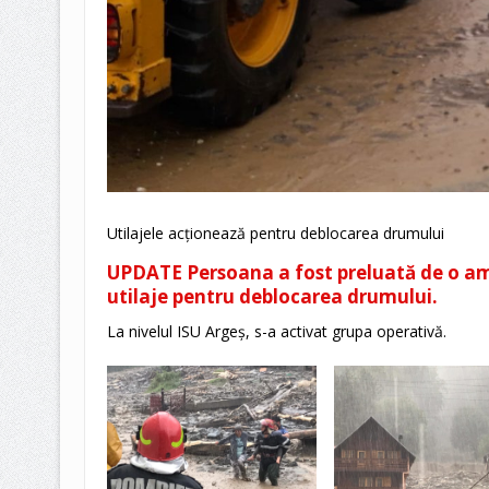
Utilajele acționează pentru deblocarea drumului
UPDATE Persoana a fost preluată de o amb
utilaje pentru deblocarea drumului.
La nivelul ISU Argeș, s-a activat grupa operativă.