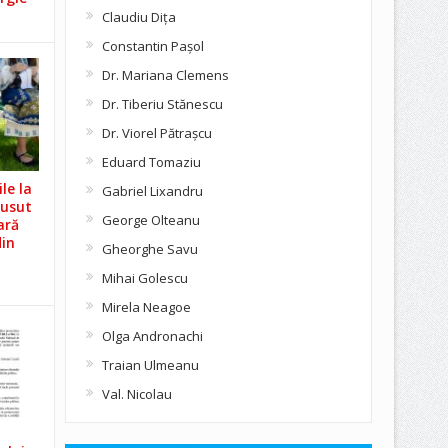
Claudiu Diţa
Constantin Pașol
Dr. Mariana Clemens
Dr. Tiberiu Stănescu
Dr. Viorel Pătraşcu
Eduard Tomaziu
le la
Gabriel Lixandru
Cusut
George Olteanu
ară
din
Gheorghe Savu
Mihai Golescu
Mirela Neagoe
Olga Andronachi
Traian Ulmeanu
Val. Nicolau