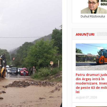
Duhul Războiului
ANUNŢURI
Patru drumuri jud
din Argeș intră în
modernizare. Invest
de peste 63 de mil
lei
august 07, 2026