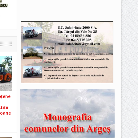
ețene
iții
ioane