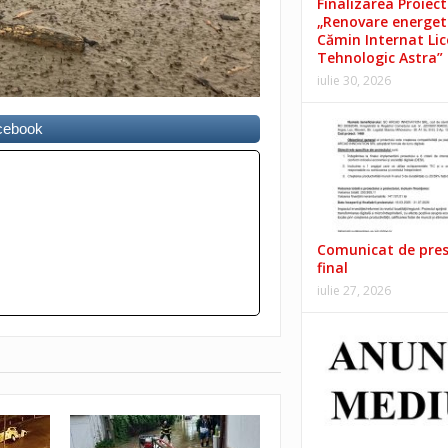
Finalizarea Proiect
„Renovare energet
Cămin Internat Lic
Tehnologic Astra”
iulie 30, 2026
acebook
Comunicat de pre
final
iulie 27, 2026