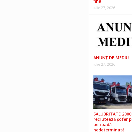
final
iulie 27, 2026
ANUNŢ DE MEDIU
iulie 27, 2026
SALUBRITATE 2000 
recrutează șofer 
perioadă
nedeterminată