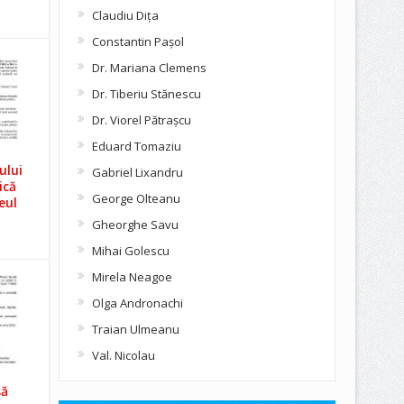
Claudiu Diţa
Constantin Pașol
Dr. Mariana Clemens
Dr. Tiberiu Stănescu
Dr. Viorel Pătraşcu
Eduard Tomaziu
ului
Gabriel Lixandru
ică
George Olteanu
eul
Gheorghe Savu
Mihai Golescu
Mirela Neagoe
Olga Andronachi
Traian Ulmeanu
Val. Nicolau
să