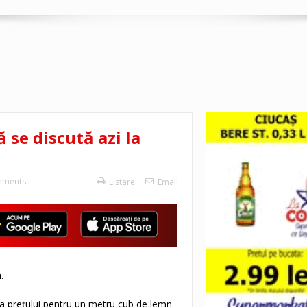
se discută azi la
mments
Listare
Email
.
 a preţului pentru un metru cub de lemn