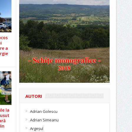
ocos
i
re a
rgie
AUTORI
le la
Adrian Golescu
Cusut
Adrian Simeanu
ară
din
Argeşul