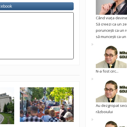
acebook
Când viața devine 
Să creezi ca un ze
poruncești ca un r
să muncești ca un 
N-a fost circ...
Au dezgropat sec
războiului