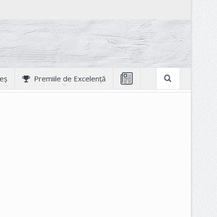
geș
Premiile de Excelență