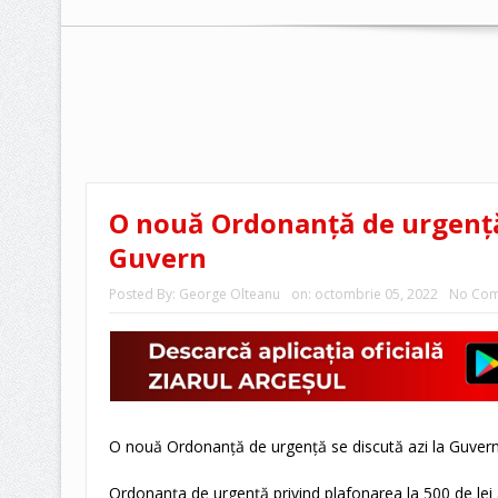
O nouă Ordonanţă de urgenţă 
Guvern
Posted By:
George Olteanu
on:
octombrie 05, 2022
No Co
O nouă Ordonanţă de urgenţă se discută azi la Guvern
Ordonanţa de urgenţă privind plafonarea la 500 de lei