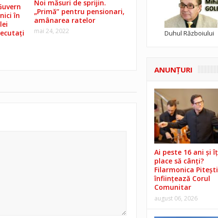
Noi măsuri de sprijin.
Guvern
„Primă” pentru pensionari,
nici în
amânarea ratelor
lei
mai 24, 2022
secutați
Duhul Războiului
ANUNŢURI
Ai peste 16 ani și îț
place să cânți?
Filarmonica Pitești
înființează Corul
Comunitar
august 06, 2026