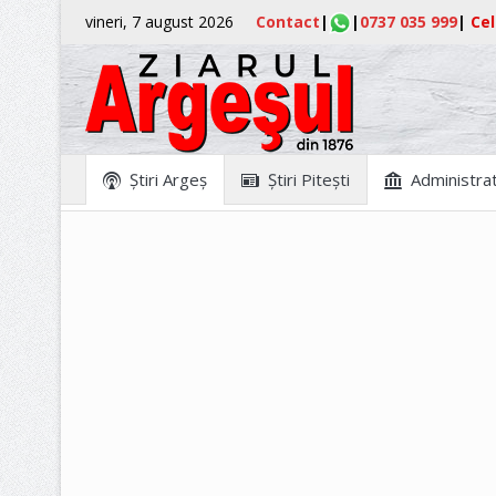
vineri, 7 august 2026
Contact
|
|
0737 035 999
|
Cel
Ştiri Argeş
Ştiri Piteşti
Administrat