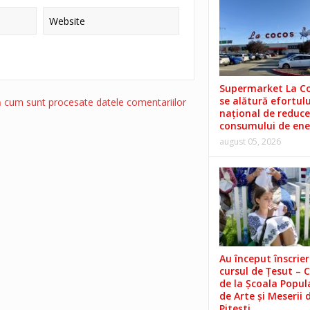
Supermarket La C
se alătură efortulu
ă cum sunt procesate datele comentariilor
național de reduce
consumului de ene
august 05, 2026
Au început înscrieri
cursul de Țesut – 
de la Școala Popul
de Arte și Meserii 
Pitești