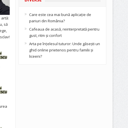
Care este cea mai bună aplicație de
artă:
pariuri din România?
u, să
Cafeaua de acasă, reinterpretată pentru
ege,
gust, ritm și confort
sclav!
Arta pe înțelesul tuturor: Unde găsești un
ghid online prietenos pentru familii și
liceeni?
urea