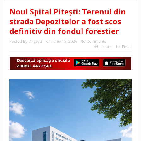
Noul Spital Pitești: Terenul din
strada Depozitelor a fost scos
definitiv din fondul forestier
Posted By:
Argeşul
on:
iunie 15, 2026
No Comments
Listare
Email