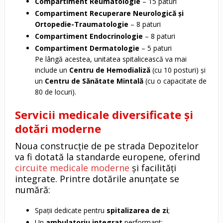
Compartiment Reumatologie
– 15 paturi
Compartiment Recuperare Neurologică și
Ortopedie-Traumatologie
– 8 paturi
Compartiment Endocrinologie
– 8 paturi
Compartiment Dermatologie
– 5 paturi
Pe lângă acestea, unitatea spitalicească va mai
include un
Centru de Hemodializă
(cu 10 posturi) și
un
Centru de Sănătate Mintală
(cu o capacitate de
80 de locuri).
Servicii medicale diversificate și
dotări moderne
Noua construcție de pe strada Depozitelor
va fi dotată la standarde europene, oferind
circuite medicale moderne
și facilități
integrate. Printre dotările anunțate se
numără:
Spații dedicate pentru
spitalizarea de zi
;
Un
ambulatoriu integrat
performant;