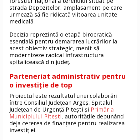
forestier național a terenului situat pe
strada Depozitelor, amplasament pe care
urmează să fie ridicată viitoarea unitate
medicală.
Decizia reprezintă o etapă birocratică
esențială pentru demararea lucrărilor la
acest obiectiv strategic, menit să
modernizeze radical infrastructura
spitalicească din județ.
Parteneriat administrativ pentru
o investiție de top
Proiectul este rezultatul unei colaborări
între Consiliul Județean Argeș, Spitalul
Județean de Urgență Pitești și
Primăria
Municipiului Pitești
, autoritățile depunând
deja cererea de finanțare pentru realizarea
investiției.