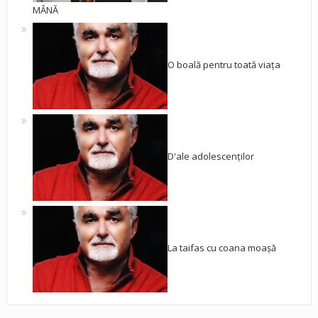
MÂNĂ
O boală pentru toată viața
D'ale adolescenților
La taifas cu coana moașă