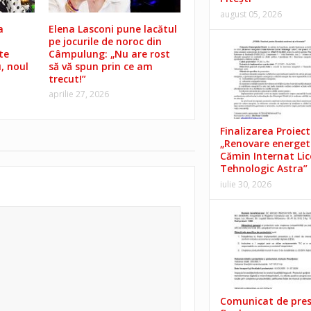
august 05, 2026
a
Elena Lasconi pune lacătul
pe jocurile de noroc din
te
Câmpulung: „Nu are rost
, noul
să vă spun prin ce am
trecut!”
aprilie 27, 2026
Finalizarea Proiect
„Renovare energet
Cămin Internat Lic
Tehnologic Astra”
iulie 30, 2026
Comunicat de pre