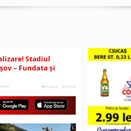
lizare! Stadiul
șov – Fundata și
ents
Listare
Email