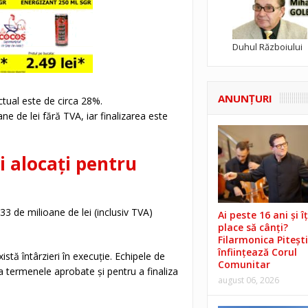
Duhul Războiului
ANUNŢURI
actual este de circa 28%.
ne de lei fără TVA, iar finalizarea este
i alocați pentru
33 de milioane de lei (inclusiv TVA)
Ai peste 16 ani și îț
place să cânți?
Filarmonica Pitești
înființează Corul
istă întârzieri în execuție. Echipele de
Comunitar
 termenele aprobate și pentru a finaliza
august 06, 2026