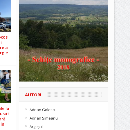
ocos
i
re a
rgie
AUTORI
le la
Adrian Golescu
Cusut
Adrian Simeanu
ară
din
Argeşul