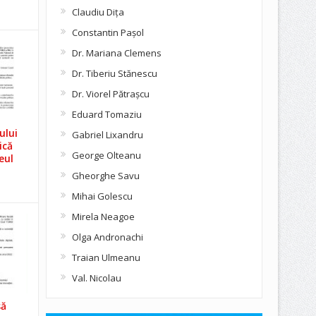
Claudiu Diţa
Constantin Pașol
Dr. Mariana Clemens
Dr. Tiberiu Stănescu
Dr. Viorel Pătraşcu
Eduard Tomaziu
ului
Gabriel Lixandru
ică
George Olteanu
eul
Gheorghe Savu
Mihai Golescu
Mirela Neagoe
Olga Andronachi
Traian Ulmeanu
Val. Nicolau
să