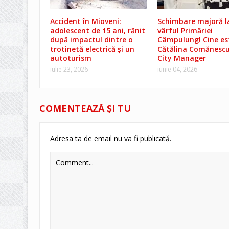
Accident în Mioveni:
Schimbare majoră l
adolescent de 15 ani, rănit
vârful Primăriei
după impactul dintre o
Câmpulung! Cine es
trotinetă electrică și un
Cătălina Comănescu
autoturism
City Manager
iulie 23, 2026
iunie 04, 2026
COMENTEAZĂ ŞI TU
Adresa ta de email nu va fi publicată.