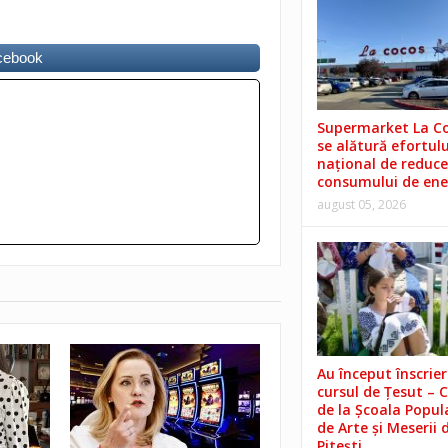
acebook
Supermarket La C
se alătură efortulu
național de reduce
consumului de ene
august 05, 2026
Au început înscrieri
cursul de Țesut – 
de la Școala Popul
de Arte și Meserii 
Pitești