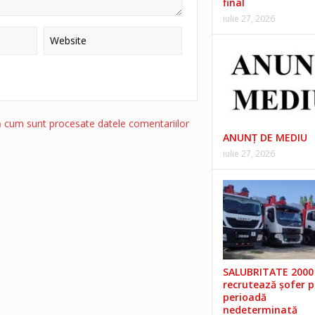
final
iulie 27, 2026
ă cum sunt procesate datele comentariilor
ANUNŢ DE MEDIU
iulie 27, 2026
SALUBRITATE 2000 
recrutează șofer 
perioadă
nedeterminată