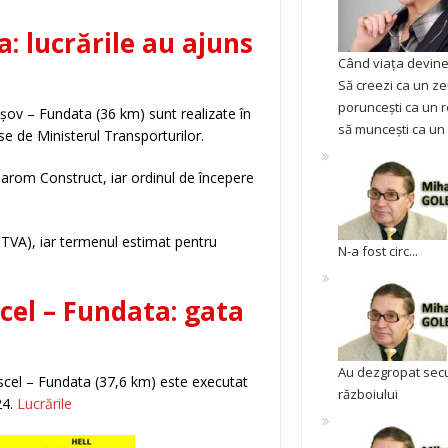
: lucrările au ajuns
Când viața devine 
Să creezi ca un ze
poruncești ca un r
rașov – Fundata (36 km) sunt realizate în
să muncești ca un 
e de Ministerul Transporturilor.
iarom Construct, iar ordinul de începere
ă TVA), iar termenul estimat pentru
N-a fost circ...
el – Fundata: gata
Au dezgropat sec
scel – Fundata (37,6 km) este executat
războiului
24.
Lucrările