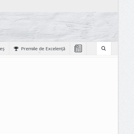
geș
Premiile de Excelență