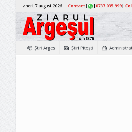
vineri, 7 august 2026
Contact
|
|
0737 035 999
|
Cel
Ştiri Argeş
Ştiri Piteşti
Administrat