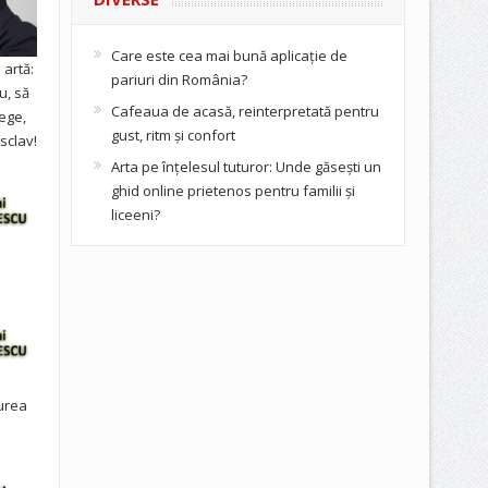
Care este cea mai bună aplicație de
artă:
pariuri din România?
u, să
Cafeaua de acasă, reinterpretată pentru
ege,
gust, ritm și confort
sclav!
Arta pe înțelesul tuturor: Unde găsești un
ghid online prietenos pentru familii și
liceeni?
urea