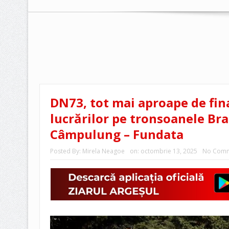
DN73, tot mai aproape de fina
lucrărilor pe tronsoanele Bra
Câmpulung – Fundata
Posted By:
Mirela Neagoe
on:
octombrie 13, 2025
No Comm