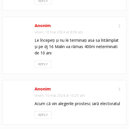
REPLY
Anonim
2
vineri, 10 mai 2024 at 8:58 am
Le începeți și nu le terminați asa sa întâmplat
și pe dj 16 Malin va rămas 400m neterminati
de 10 ani
REPLY
Anonim
3
vineri, 10 mai 2024 at 10:25 am
Acum că vin alegerile prostesc iară electoratul
REPLY