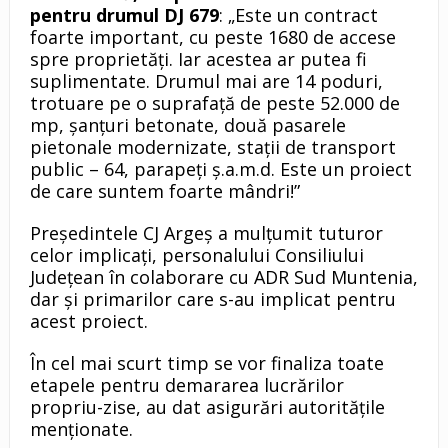
pentru drumul DJ 679
: „Este un contract
foarte important, cu peste 1680 de accese
spre proprietăți. Iar acestea ar putea fi
suplimentate. Drumul mai are 14 poduri,
trotuare pe o suprafață de peste 52.000 de
mp, șanțuri betonate, două pasarele
pietonale modernizate, stații de transport
public – 64, parapeți ș.a.m.d. Este un proiect
de care suntem foarte mândri!”
Președintele CJ Argeș a mulțumit tuturor
celor implicați, personalului Consiliului
Județean în colaborare cu ADR Sud Muntenia,
dar și primarilor care s-au implicat pentru
acest proiect.
În cel mai scurt timp se vor finaliza toate
etapele pentru demararea lucrărilor
propriu-zise, au dat asigurări autoritățile
menționate.