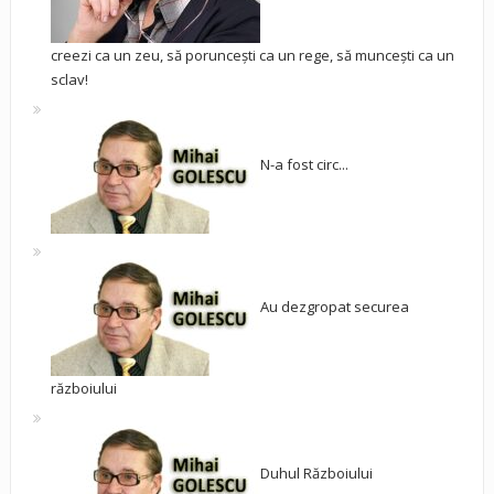
creezi ca un zeu, să poruncești ca un rege, să muncești ca un
sclav!
N-a fost circ...
Au dezgropat securea
războiului
Duhul Războiului