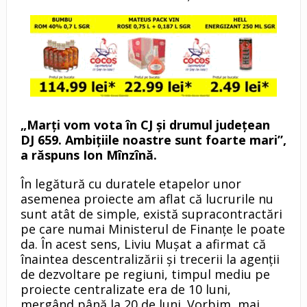
„Marți vom vota în CJ și drumul județean
DJ 659. Ambițiile noastre sunt foarte mari”,
a răspuns Ion Mînzînă.
În legătură cu duratele etapelor unor
asemenea proiecte am aflat că lucrurile nu
sunt atât de simple, există supracontractări
pe care numai Ministerul de Finanțe le poate
da. În acest sens, Liviu Mușat a afirmat că
înaintea descentralizării și trecerii la agenții
de dezvoltare pe regiuni, timpul mediu pe
proiecte centralizate era de 10 luni,
mergând până la 20 de luni. Vorbim, mai