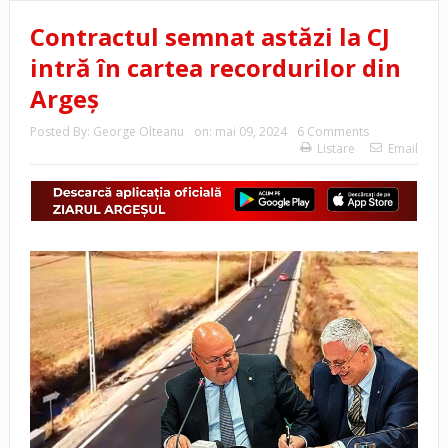
Contractul semnat astăzi la CJ
intră în cartea recordurilor din
Argeș
Posted By:
George Olteanu
on:
mai 09, 2024
6 Comments
Listare
Email