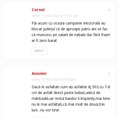
Cornel
4
vineri, 10 mai 2024 at 11:41 am
Păi acum cu ocazia campanie electorală au
blocat județul că de aproape patru ani se fac
că muncesc pe salarii de nababi dar fără fraeri
ar fi zero barat
REPLY
Anonim
5
vineri, 10 mai 2024 at 4:45 pm
Dacă le asfaltati cum ați asfaltat dj 503,cu 7-8
cm de asfalt direct peste balast,adică de
mântuială,iar restul banilor îi împărțiți,mai bine
nu le mai asfaltati,că mai mult de două,trei
luni…nu vor tine!