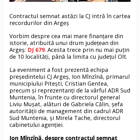
Contractul semnat astăzi la CJ intră în cartea
recordurilor din Argeș
Vorbim despre cea mai mare finanțare din
istorie, atribuită unui drum județean din
Argeș:
DJ 679
. Acesta trece prin nu mai puțin
de 10 localități, până la limita cu județul Olt.
La eveniment a fost prezentă echipa
președintelui CJ Argeș, Ion Mînzînă, primarul
municipiului Pitești, Cristian Gentea,
precum și reprezentanți de la vârful ADR Sud
Muntenia, în frunte cu directorul general
Liviu Mușat, alături de Gabriela Călin, șefa
autorității de management din cadrul ADR
Sud Muntenia, și Mirela Tache, directorul
cabinetului agenției.
Ion Mînzînă, despre contractul semnat