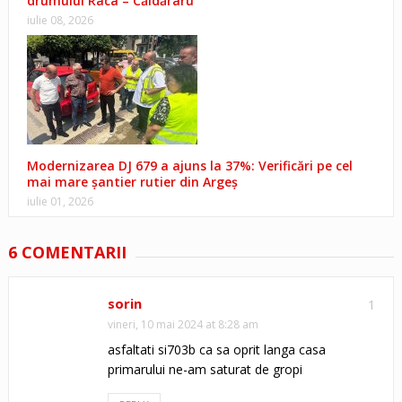
drumului Râca – Căldăraru
iulie 08, 2026
Modernizarea DJ 679 a ajuns la 37%: Verificări pe cel
mai mare șantier rutier din Argeș
iulie 01, 2026
6 COMENTARII
sorin
1
vineri, 10 mai 2024 at 8:28 am
asfaltati si703b ca sa oprit langa casa
primarului ne-am saturat de gropi