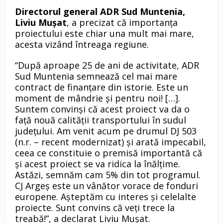
Directorul general ADR Sud Muntenia,
Liviu Mușat
, a precizat că importanța
proiectului este chiar una mult mai mare,
acesta vizând întreaga regiune.
“După aproape 25 de ani de activitate, ADR
Sud Muntenia semnează cel mai mare
contract de finanțare din istorie. Este un
moment de mândrie și pentru noi! […].
Suntem convinși că acest proiect va da o
față nouă calității transportului în sudul
județului. Am venit acum pe drumul DJ 503
(n.r. – recent modernizat) și arată impecabil,
ceea ce constituie o premisă importantă că
și acest proiect se va ridica la înălțime.
Astăzi, semnăm cam 5% din tot programul.
CJ Argeș este un vânător vorace de fonduri
europene. Așteptăm cu interes și celelalte
proiecte. Sunt convins că veți trece la
treabă!”, a declarat Liviu Mușat.