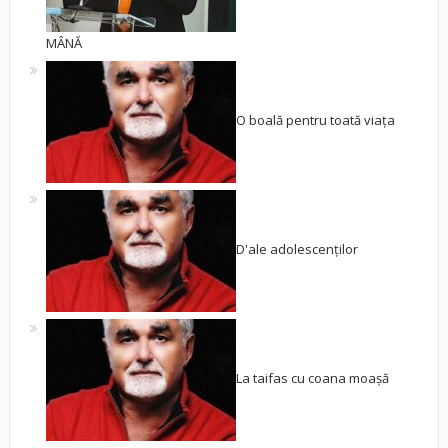
MÂNĂ
O boală pentru toată viața
D'ale adolescenților
La taifas cu coana moașă