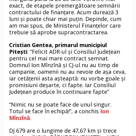
exact, de etapele premergătoare semnării
contractului de finanțare. Acum durează 3
luni și poate chiar mai puțin. Depinde, cum
am mai spus, de Ministerul Finanțelor care
trebuie să aprobe supracontractarea.
Cristian Gentea, primarul municipiul
Pitești
: “Felicit ADR-ul și Consiliul Județean
pentru cel mai mare contract semnat.
Domnul Ion Mînzînă și CJ-ul nu au timp de
campanie, oamenii nu au nevoie de așa ceva,
iar cetățenii asta așteaptă: nu vorbe goale și
promisiuni deșarte, ci fapte. Iar Consiliul
Județean produce în continuare fapte”
“Nimic nu se poate face de unul singur.
Totul se face în echipă!”, a conchis
Ion
Mînzînă
.
DJ 679 are o lungime de 47,67 km și trece