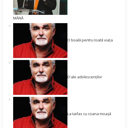
MÂNĂ
O boală pentru toată viața
D'ale adolescenților
La taifas cu coana moașă