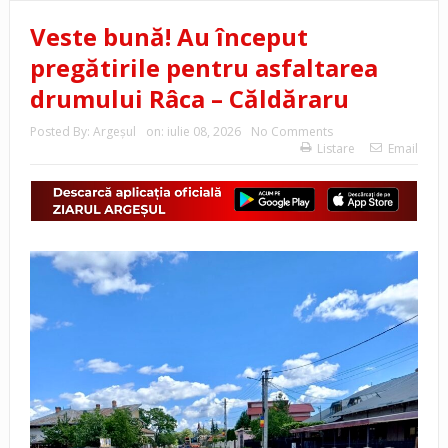
Veste bună! Au început
pregătirile pentru asfaltarea
drumului Râca – Căldăraru
Posted By:
Argeşul
on:
iulie 08, 2026
No Comments
Listare
Email