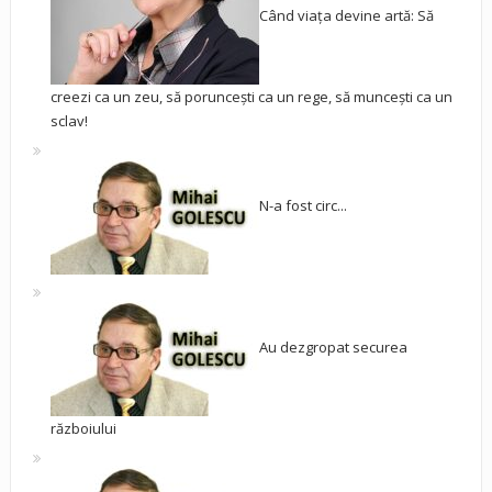
Când viața devine artă: Să
creezi ca un zeu, să poruncești ca un rege, să muncești ca un
sclav!
N-a fost circ...
Au dezgropat securea
războiului