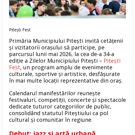
Pitești Fest
Primăria Municipiului Pitești invită cetățenii
și vizitatorii orașului să participe, pe
parcursul lunii mai 2026, la cea de-a 34-a
ediție a Zilelor Municipiului Pitești –
Pitești
Fest
, un program amplu de evenimente
culturale, sportive și artistice, desfășurate
în mai multe locații reprezentative din oraș.
Calendarul manifestărilor reunește
festivaluri, competiții, concerte și spectacole
dedicate tuturor categoriilor de public,
consolidând statutul Piteștiului ca pol
cultural și comunitar în regiune.
Debut: jazz și artă urbană