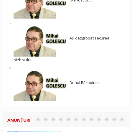
N-a fost circ...
Au dezgropat securea
războiului
Duhul Războiului
ANUNŢURI