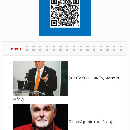
OPINII
ȘTIINȚA ȘI CREDINȚA, MÂNĂ-N
MÂNĂ
O boală pentru toată viața