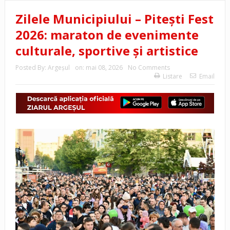
Zilele Municipiului – Pitești Fest
2026: maraton de evenimente
culturale, sportive și artistice
Posted By:
Argeşul
on:
mai 08, 2026
No Comments
Listare
Email