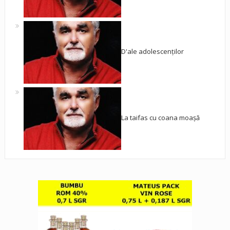
D'ale adolescenților
La taifas cu coana moașă