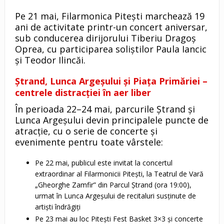
Pe 21 mai, Filarmonica Pitești marchează 19
ani de activitate printr-un concert aniversar,
sub conducerea dirijorului Tiberiu Dragoș
Oprea, cu participarea soliștilor Paula Iancic
și Teodor Ilincăi.
Ștrand, Lunca Argeșului și Piața Primăriei –
centrele distracției în aer liber
În perioada 22–24 mai, parcurile Ștrand și
Lunca Argeșului devin principalele puncte de
atracție, cu o serie de concerte și
evenimente pentru toate vârstele:
Pe 22 mai, publicul este invitat la concertul
extraordinar al Filarmonicii Pitești, la Teatrul de Vară
„Gheorghe Zamfir” din Parcul Ștrand (ora 19:00),
urmat în Lunca Argeșului de recitaluri susținute de
artiști îndrăgiți
Pe 23 mai au loc Pitești Fest Basket 3×3 și concerte