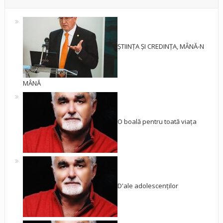
ȘTIINȚA ȘI CREDINȚA, MÂNĂ-N
MÂNĂ
O boală pentru toată viața
D'ale adolescenților