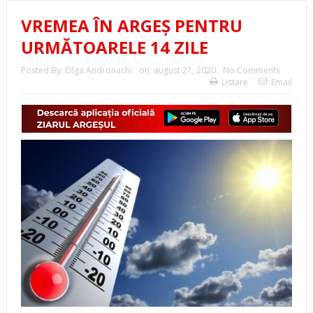
VREMEA ÎN ARGEȘ PENTRU
URMĂTOARELE 14 ZILE
Posted By:
Olga Andronachi
on:
august 21, 2020
No Comments
Listare
Email