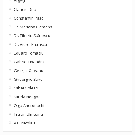
Argeşul
Claudiu Diţa
Constantin Pașol
Dr. Mariana Clemens
Dr. Tiberiu Stănescu
Dr. Viorel Pătraşcu
Eduard Tomaziu
Gabriel Lixandru
George Olteanu
Gheorghe Savu
Mihai Golescu
Mirela Neagoe
Olga Andronachi
Traian Ulmeanu
Val. Nicolau