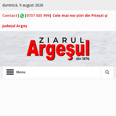
duminică, 9 august 2026
Contact
|
|
0737 035 999
|
Cele mai noi știri din Pitești și
județul Argeș
Menu