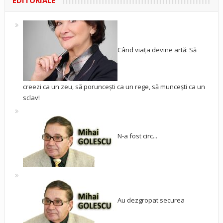
EDITORIALE
Când viața devine artă: Să
creezi ca un zeu, să poruncești ca un rege, să muncești ca un
sclav!
N-a fost circ...
Au dezgropat securea