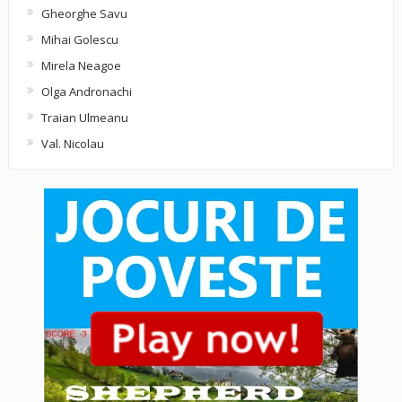
Gheorghe Savu
Mihai Golescu
Mirela Neagoe
Olga Andronachi
Traian Ulmeanu
Val. Nicolau