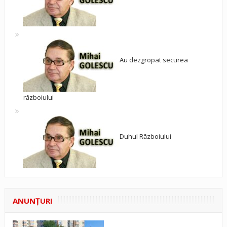
Au dezgropat securea
războiului
Duhul Războiului
ANUNŢURI