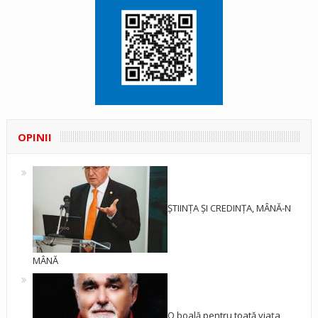
OPINII
ȘTIINȚA ȘI CREDINȚA, MÂNĂ-N
MÂNĂ
O boală pentru toată viața