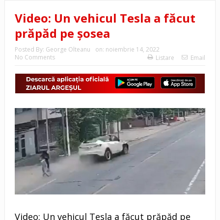
Video: Un vehicul Tesla a făcut
prăpăd pe şosea
Posted By:
George Olteanu
on:
noiembrie 14, 2022
No Comments
Listare
Email
Video: Un vehicul Tesla a făcut prăpăd pe