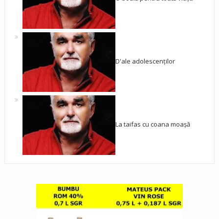
D'ale adolescenților
La taifas cu coana moașă