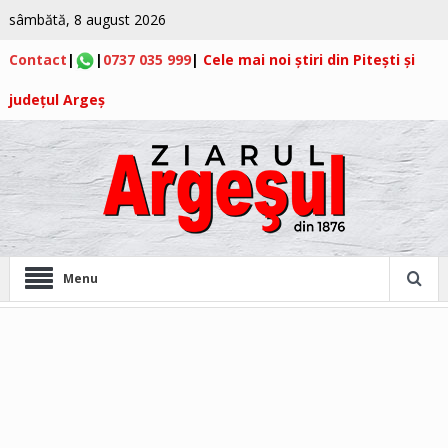
sâmbătă, 8 august 2026
Contact
|
|
0737 035 999
|
Cele mai noi știri din Pitești și
județul Argeș
Menu