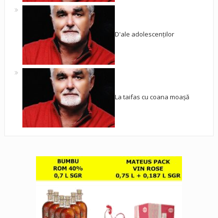
D'ale adolescenților
La taifas cu coana moașă