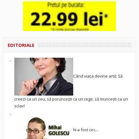
EDITORIALE
Când viața devine artă: Să
creezi ca un zeu, să poruncești ca un rege, să muncești ca un
sclav!
N-a fost circ...