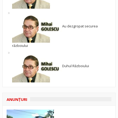
Au dezgropat securea
războiului
Duhul Războiului
ANUNŢURI