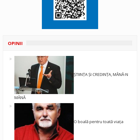
OPINII
ȘTIINȚA ȘI CREDINȚA, MÂNĂ-N
MÂNĂ
O boală pentru toată viața