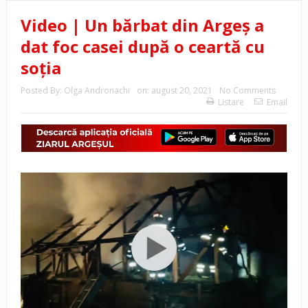
Video | Un bărbat din Argeș a
dat foc casei după o ceartă cu
soția
Posted By:
Olga Andronachi
on:
august 20, 2021
No Comments
Listare
Email