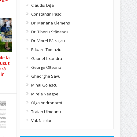
Claudiu Diţa
Constantin Pașol
Dr. Mariana Clemens
Dr. Tiberiu Stănescu
Dr. Viorel Pătraşcu
Eduard Tomaziu
le la
Gabriel Lixandru
Cusut
George Olteanu
ară
din
Gheorghe Savu
Mihai Golescu
Mirela Neagoe
Olga Andronachi
Traian Ulmeanu
Val. Nicolau