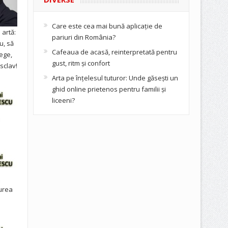
Care este cea mai bună aplicație de
artă:
pariuri din România?
u, să
Cafeaua de acasă, reinterpretată pentru
ege,
gust, ritm și confort
sclav!
Arta pe înțelesul tuturor: Unde găsești un
ghid online prietenos pentru familii și
liceeni?
urea