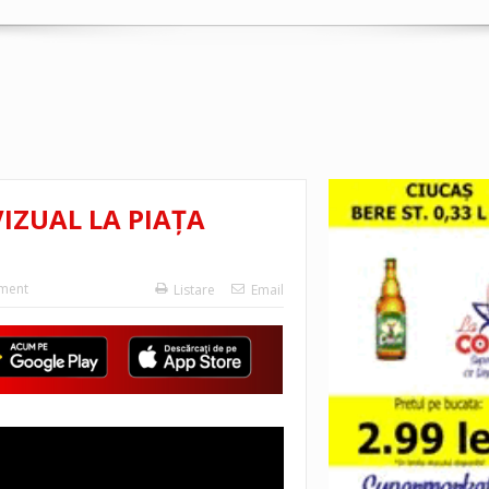
VIZUAL LA PIAȚA
ment
Listare
Email