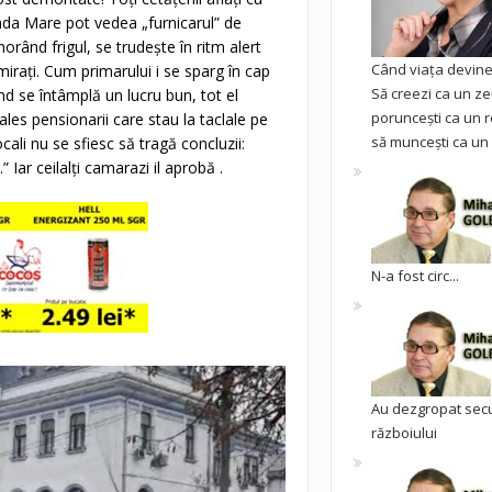
rada Mare pot vedea „furnicarul” de
orând frigul, se trudește în ritm alert
Când viața devine 
mirați. Cum primarului i se sparg în cap
Să creezi ca un ze
d se întâmplă un lucru bun, tot el
poruncești ca un r
 ales pensionarii care stau la taclale pe
să muncești ca un 
ali nu se sfiesc să tragă concluzii:
ar ceilalți camarazi il aprobă .
N-a fost circ...
Au dezgropat sec
războiului