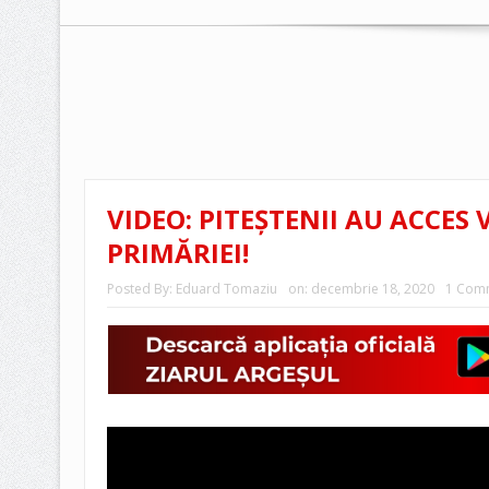
VIDEO: PITEȘTENII AU ACCES 
PRIMĂRIEI!
Posted By:
Eduard Tomaziu
on:
decembrie 18, 2020
1 Com