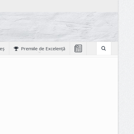
geș
Premiile de Excelență