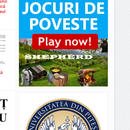
ului
ică
eul
să