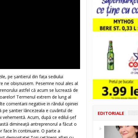
le, pe șantierul din fața sediului
care ne obișnuisem. Pesemne noul ales al
prenorului astfel că acum se lucrează de
ctoarelor! Termenul extrem de lung al
lte comentarii negative in rândul opiniei
că pe șantier lâncezeala e cuvântul de
EDITORIALE
mai vehementă. Acum, după ce edilul-șef
această dimineață antreprenorul a făcut o
or face în continuare. O parte a
ost demontate! Toți cetățenii aflați cu