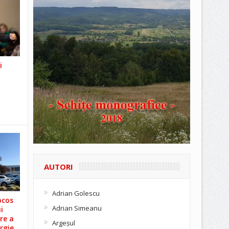
i
AUTORI
Adrian Golescu
ocos
Adrian Simeanu
i
re a
Argeşul
rgie