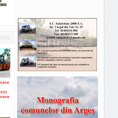
ețene
iții
ioane