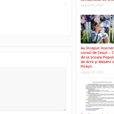
1
august 05, 2026
Au început înscrieri
cursul de Țesut – 
de la Școala Popul
de Arte și Meserii 
Pitești
august 05, 2026