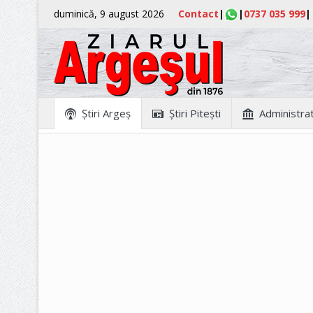
duminică, 9 august 2026
Contact
|
|
0737 035 999
|
Ştiri Argeş
Ştiri Piteşti
Administrat