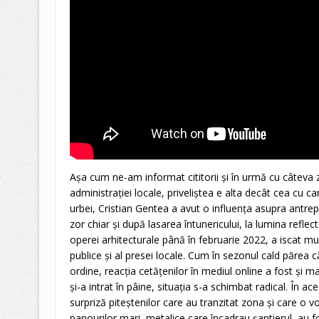
Așa cum ne-am informat cititorii și în urmă cu câteva zi
administrației locale, priveliștea e alta decât cea cu 
urbei, Cristian Gentea a avut o influența asupra antre
zor chiar și după lasarea întunericului, la lumina refle
operei arhitecturale până în februarie 2022, a iscat mu
publice și al presei locale. Cum în sezonul cald părea 
ordine, reacția cetățenilor în mediul online a fost și 
și-a intrat în pâine, situația s-a schimbat radical. În 
surpriză piteștenilor care au tranzitat zona și care o v
panourilor mari, metalice care încadrau șantierul, au f