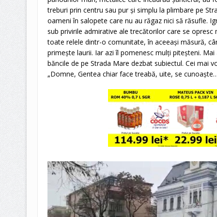
treburi prin centru sau pur și simplu la plimbare pe St
oameni în salopete care nu au răgaz nici să răsufle. Ign
sub privirile admirative ale trecătorilor care se opresc 
toate relele dintr-o comunitate, în aceeași măsură, cân
primește laurii. Iar azi îl pomenesc mulți piteșteni. Mai
băncile de pe Strada Mare dezbat subiectul. Cei mai voc
„Domne, Gentea chiar face treabă, uite, se cunoaște…” I