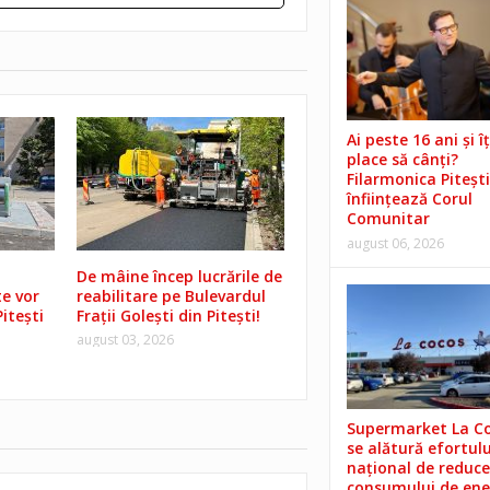
Ai peste 16 ani și îț
place să cânți?
Filarmonica Pitești
înființează Corul
Comunitar
august 06, 2026
De mâine încep lucrările de
e vor
reabilitare pe Bulevardul
Pitești
Frații Golești din Pitești!
august 03, 2026
Supermarket La C
se alătură efortulu
național de reduce
consumului de ene