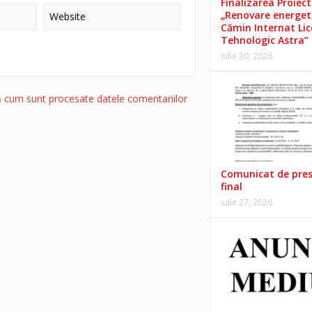
Finalizarea Proiect
„Renovare energet
Cămin Internat Lic
Tehnologic Astra”
iulie 30, 2026
ă cum sunt procesate datele comentariilor
Comunicat de pre
final
iulie 27, 2026