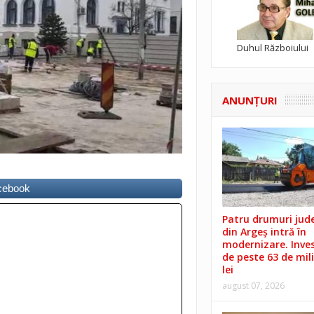
Duhul Războiului
ANUNŢURI
acebook
Patru drumuri jud
din Argeș intră în
modernizare. Invest
de peste 63 de mil
lei
august 07, 2026