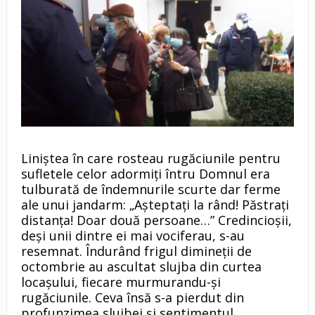
Liniștea în care rosteau rugăciunile pentru
sufletele celor adormiți întru Domnul era
tulburată de îndemnurile scurte dar ferme
ale unui jandarm: „Așteptați la rând! Păstrați
distanța! Doar două persoane…” Credincioșii,
deși unii dintre ei mai vociferau, s-au
resemnat. Îndurând frigul dimineții de
octombrie au ascultat slujba din curtea
locașului, fiecare murmurandu-și
rugăciunile. Ceva însă s-a pierdut din
profunzimea slujbei și sentimentul