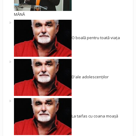
MÂNĂ
O boală pentru toată viața
D'ale adolescenților
La taifas cu coana moașă