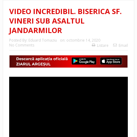
VIDEO INCREDIBIL. BISERICA SF.
VINERI SUB ASALTUL
JANDARMILOR
Posted By:
Eduard Tomaziu
on:
octombrie 14, 2020
No Comments
Listare
Email