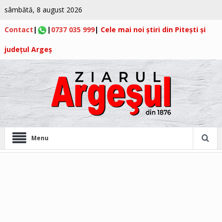
sâmbătă, 8 august 2026
Contact
|
|
0737 035 999
|
Cele mai noi știri din Pitești și
județul Argeș
Menu