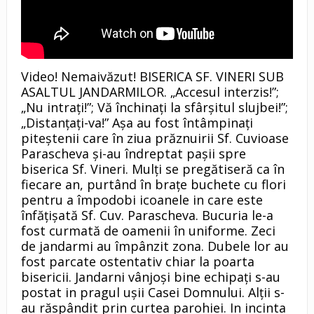
Video! Nemaivăzut! BISERICA SF. VINERI SUB
ASALTUL JANDARMILOR. „Accesul interzis!”;
„Nu intrați!”; Vă închinați la sfârșitul slujbei!”;
„Distanțați-va!” Așa au fost întâmpinați
piteștenii care în ziua prăznuirii Sf. Cuvioase
Parascheva și-au îndreptat pașii spre
biserica Sf. Vineri. Mulți se pregătiseră ca în
fiecare an, purtând în brațe buchete cu flori
pentru a împodobi icoanele in care este
înfățișată Sf. Cuv. Parascheva. Bucuria le-a
fost curmată de oamenii în uniforme. Zeci
de jandarmi au împânzit zona. Dubele lor au
fost parcate ostentativ chiar la poarta
bisericii. Jandarni vânjoși bine echipați s-au
postat in pragul ușii Casei Domnului. Alții s-
au răspândit prin curtea parohiei. In incinta