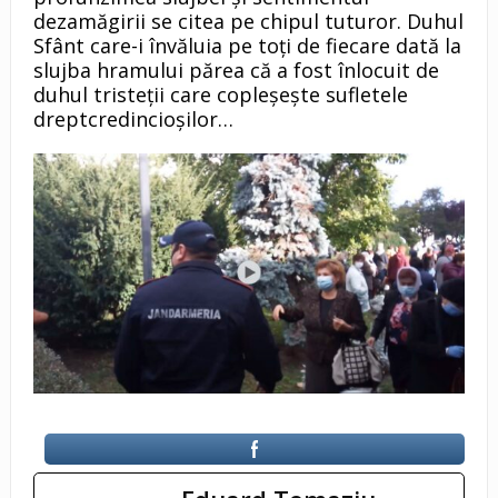
dezamăgirii se citea pe chipul tuturor. Duhul
Sfânt care-i învăluia pe toți de fiecare dată la
slujba hramului părea că a fost înlocuit de
duhul tristeții care copleșește sufletele
dreptcredincioșilor…