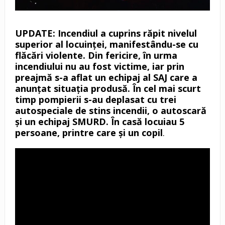
UPDATE: Incendiul a cuprins răpit nivelul
superior al locuinței, manifestându-se cu
flăcări violente. Din fericire, în urma
incendiului nu au fost victime, iar prin
preajmă s-a aflat un echipaj al SAJ care a
anunțat situația produsă. În cel mai scurt
timp pompierii s-au deplasat cu trei
autospeciale de stins incendii, o autoscară
și un echipaj SMURD.
În casă locuiau 5
persoane, printre care și un copil
.