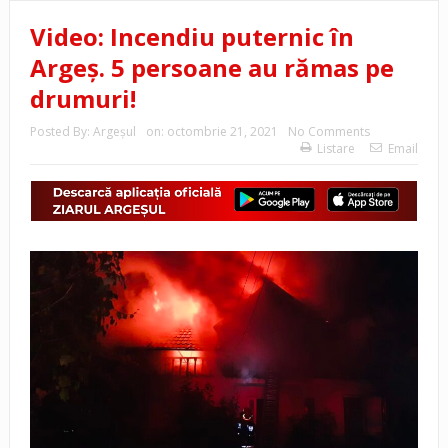
Video: Incendiu puternic în
Argeș. 5 persoane au rămas pe
drumuri!
Posted By:
Argeşul
on:
octombrie 21, 2021
No Comments
Listare
Email