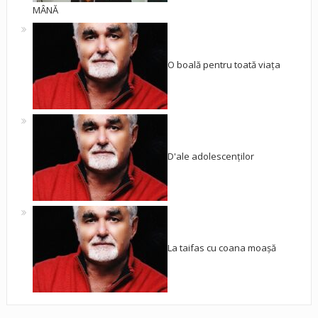
MÂNĂ
O boală pentru toată viața
D'ale adolescenților
La taifas cu coana moașă