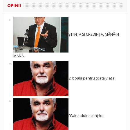
OPINII
ȘTIINȚA ȘI CREDINȚA, MÂNĂ-N
MÂNĂ
O boală pentru toată viața
D'ale adolescenților