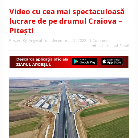
Video cu cea mai spectaculoasă
lucrare de pe drumul Craiova –
Pitești
Posted By:
Argeşul
on:
decembrie 27, 2022
1 Comment
Listare
Email