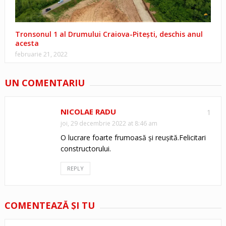
Tronsonul 1 al Drumului Craiova-Piteşti, deschis anul
acesta
februarie 21, 2022
UN COMENTARIU
NICOLAE RADU
1
joi, 29 decembrie 2022 at 8:46 am
O lucrare foarte frumoasă și reușită.Felicitari
constructorului.
REPLY
COMENTEAZĂ ŞI TU