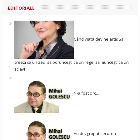
EDITORIALE
Când viața devine artă: Să
creezi ca un zeu, să poruncești ca un rege, să muncești ca un
sclav!
N-a fost circ...
Au dezgropat securea