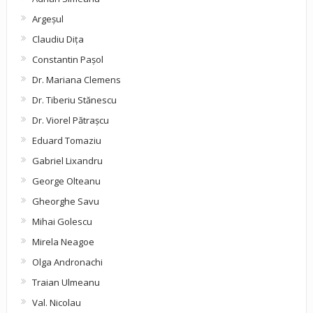
Argeşul
Claudiu Diţa
Constantin Pașol
Dr. Mariana Clemens
Dr. Tiberiu Stănescu
Dr. Viorel Pătraşcu
Eduard Tomaziu
Gabriel Lixandru
George Olteanu
Gheorghe Savu
Mihai Golescu
Mirela Neagoe
Olga Andronachi
Traian Ulmeanu
Val. Nicolau