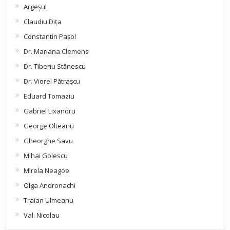
Argeşul
Claudiu Diţa
Constantin Pașol
Dr. Mariana Clemens
Dr. Tiberiu Stănescu
Dr. Viorel Pătraşcu
Eduard Tomaziu
Gabriel Lixandru
George Olteanu
Gheorghe Savu
Mihai Golescu
Mirela Neagoe
Olga Andronachi
Traian Ulmeanu
Val. Nicolau