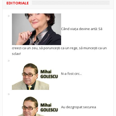
EDITORIALE
Când viața devine artă: Să
creezi ca un zeu, să poruncești ca un rege, să muncești ca un
sclav!
N-a fost circ...
Au dezgropat securea