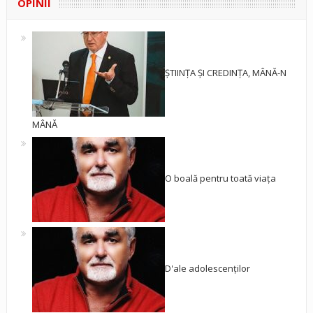
OPINII
ȘTIINȚA ȘI CREDINȚA, MÂNĂ-N
MÂNĂ
O boală pentru toată viața
D'ale adolescenților