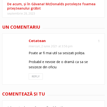
De acum, și în Găvana! McDonalds potolește foamea
piteșteanului grăbit
septembrie 28, 2023
UN COMENTARIU
Cetatean
1
miercuri, 2 iunie 2021 at 3:56 pm
Poate ar fi mai util sa sesizati poliția.
Probabil e nevoie de o dramă ca sa se
sesizeze din oficiu
REPLY
COMENTEAZĂ ŞI TU