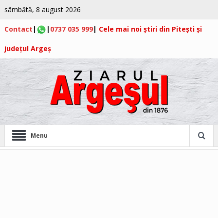
sâmbătă, 8 august 2026
Contact
|
|
0737 035 999
|
Cele mai noi știri din Pitești și
județul Argeș
Menu