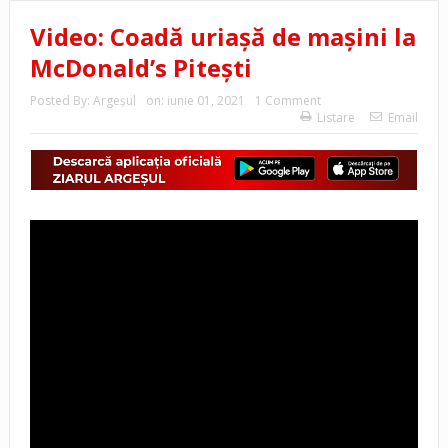
Video: Coadă uriașă de mașini la
McDonald’s Pitești
Posted By:
Argeşul
on:
iunie 01, 2021
1 Comment
Listare
Email