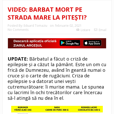
VIDEO: BARBAT MORT PE
STRADA MARE LA PITEȘTI?
Posted By:
Eduard Tomaziu
on:
februarie 02, 2021
No Comments
Listare
Email
UPDATE:
Bărbatul a făcut o criză de
epilepsie și a căzut la pământ. Este un om cu
frică de Dumnezeu, având în geantă numai o
cruce și o carte de rugăciuni. Criza de
epilepsie s-a datorat unei vești
cutremurătoare: îi murise mama. Le spunea
cu lacrimi în ochi trecătorilor care încercau
să-l atingă să nu dea în el.