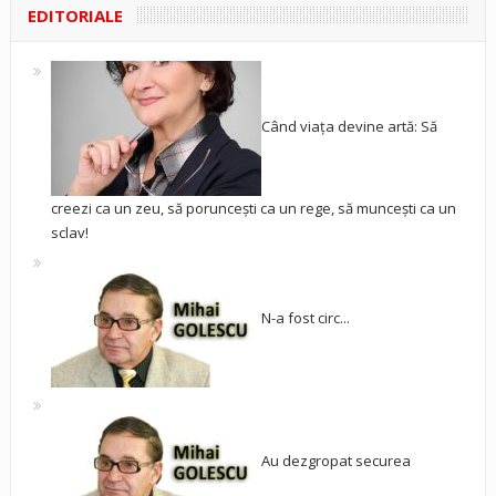
EDITORIALE
Când viața devine artă: Să
creezi ca un zeu, să poruncești ca un rege, să muncești ca un
sclav!
N-a fost circ...
Au dezgropat securea