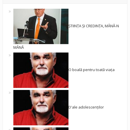
ȘTIINȚA ȘI CREDINȚA, MÂNĂ-N
MÂNĂ
O boală pentru toată viața
D'ale adolescenților