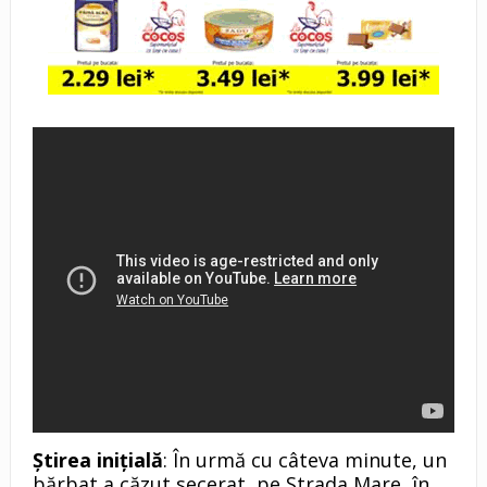
Știrea inițială
: În urmă cu câteva minute, un
bărbat a căzut secerat, pe Strada Mare, în