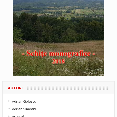
AUTORI
Adrian Golescu
Adrian Simeanu
Argeşul