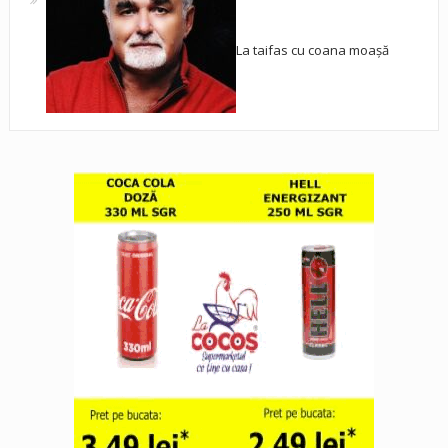
La taifas cu coana moașă