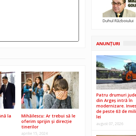
Duhul Războiului
ANUNŢURI
Patru drumuri jud
din Argeș intră în
modernizare. Invest
de peste 63 de mil
ână la
Mihăilescu: Ar trebui să le
lei
oferim sprijin și direcție
august 07, 2026
tinerilor
aprilie 15, 2024