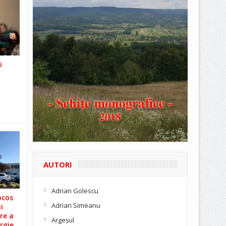
i
AUTORI
Adrian Golescu
ocos
Adrian Simeanu
i
re a
Argeşul
rgie