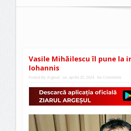
Vasile Mihăilescu îl pune la 
Iohannis
Posted By:
Argeşul
on:
aprilie 25, 2024
No Comments