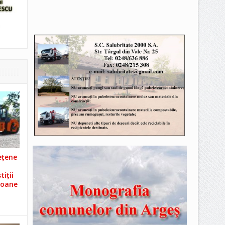
ețene
iții
ioane