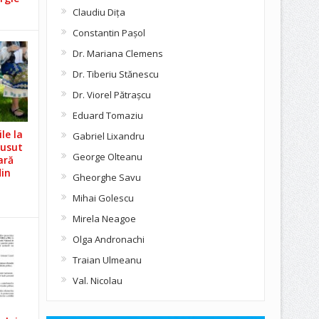
Claudiu Diţa
Constantin Pașol
Dr. Mariana Clemens
Dr. Tiberiu Stănescu
Dr. Viorel Pătraşcu
Eduard Tomaziu
le la
Gabriel Lixandru
Cusut
George Olteanu
ară
din
Gheorghe Savu
Mihai Golescu
Mirela Neagoe
Olga Andronachi
Traian Ulmeanu
Val. Nicolau