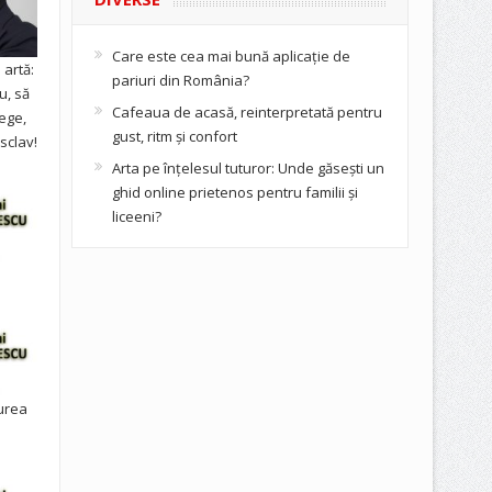
Care este cea mai bună aplicație de
artă:
pariuri din România?
u, să
Cafeaua de acasă, reinterpretată pentru
ege,
gust, ritm și confort
sclav!
Arta pe înțelesul tuturor: Unde găsești un
ghid online prietenos pentru familii și
liceeni?
urea