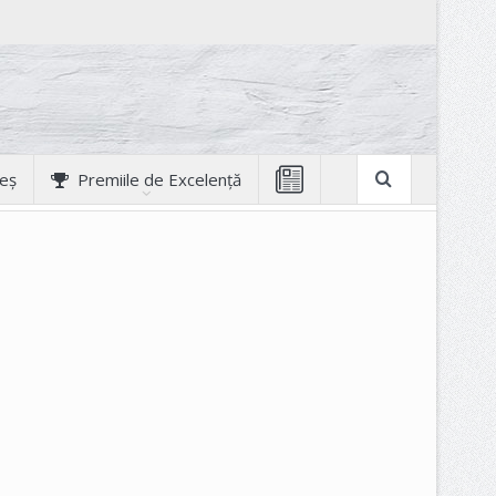
geș
Premiile de Excelență