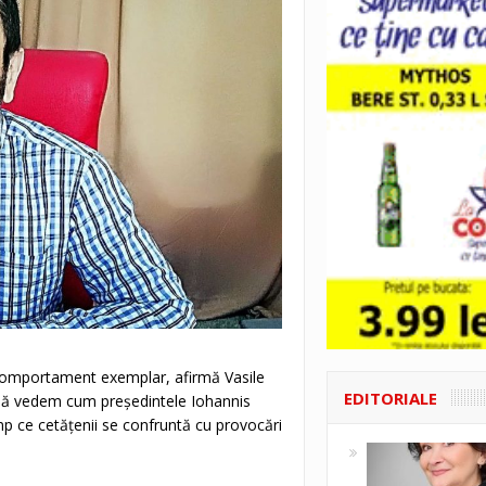
n comportament exemplar, afirmă Vasile
EDITORIALE
l să vedem cum președintele Iohannis
imp ce cetățenii se confruntă cu provocări