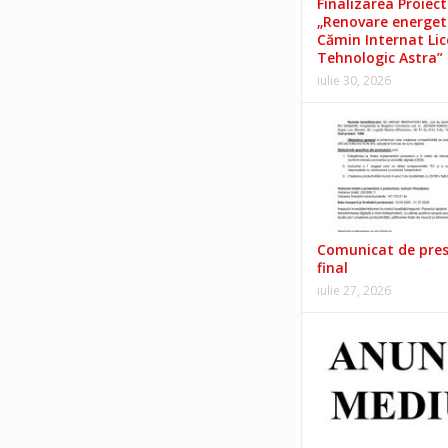
Finalizarea Proiect
„Renovare energet
Cămin Internat Lic
Tehnologic Astra”
iulie 30, 2026
Comunicat de pre
final
iulie 27, 2026