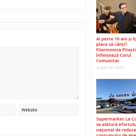
Ai peste 16 ani și îț
place să cânți?
Filarmonica Pitești
înființează Corul
Comunitar
august 06, 2026
Supermarket La C
se alătură efortulu
național de reduce
consumului de ene