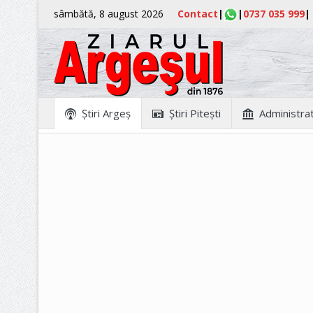
sâmbătă, 8 august 2026
Contact
|
|
0737 035 999
|
Ştiri Argeş
Ştiri Piteşti
Administrat