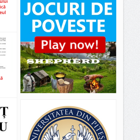
ului
ică
eul
să