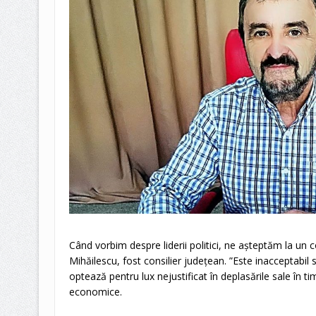
Când vorbim despre liderii politici, ne așteptăm la u
Mihăilescu, fost consilier județean. ”Este inacceptabi
optează pentru lux nejustificat în deplasările sale în t
economice.