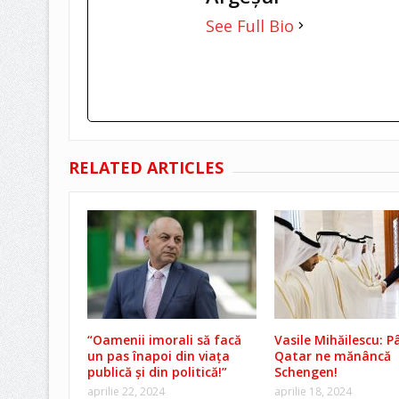
See Full Bio
RELATED ARTICLES
“Oamenii imorali să facă
Vasile Mihăilescu: P
un pas înapoi din viața
Qatar ne mănâncă
publică și din politică!”
Schengen!
aprilie 22, 2024
aprilie 18, 2024