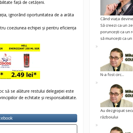
litate față de cetățeni.
ația, ignorând oportunitatea de a arăta
Când viața devine 
Să creezi ca un ze
ru coeziunea echipei și pentru eficiența
poruncești ca un r
să muncești ca un 
N-a fost circ...
oc să se alăture restului delegației este
ncipiilor de echitate și responsabilitate.
Au dezgropat sec
războiului
acebook