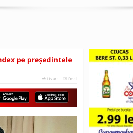
index pe președintele
Listare
Email