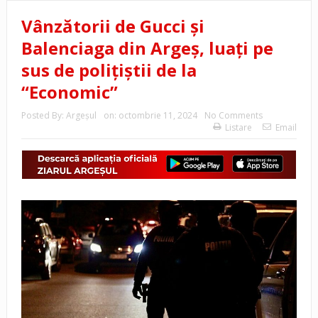
Vânzătorii de Gucci și
Balenciaga din Argeș, luați pe
sus de polițiștii de la
“Economic”
Posted By:
Argeşul
on:
octombrie 11, 2024
No Comments
Listare
Email