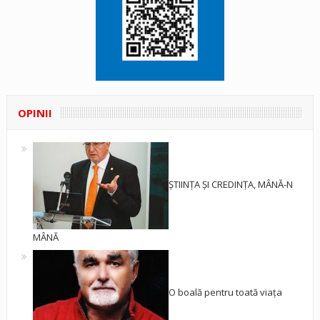
OPINII
ȘTIINȚA ȘI CREDINȚA, MÂNĂ-N
MÂNĂ
O boală pentru toată viața