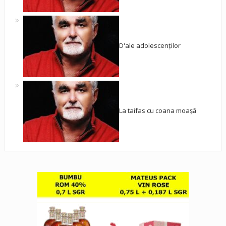
D'ale adolescenților
La taifas cu coana moașă