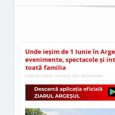
Unde ieșim de 1 Iunie în Arg
evenimente, spectacole și in
toată familia
Posted By:
Argeşul
on:
mai 22, 2026
No Comments