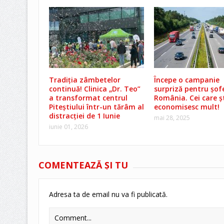
Tradiția zâmbetelor
Începe o campanie
continuă! Clinica „Dr. Teo”
surpriză pentru șofe
a transformat centrul
România. Cei care șt
Piteștiului într-un tărâm al
economisesc mult!
distracției de 1 Iunie
mai 28, 2025
iunie 01, 2026
COMENTEAZĂ ŞI TU
Adresa ta de email nu va fi publicată.