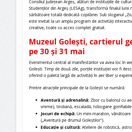
Consiliul Județean Argeș, alături de instituțiile de cultu
Studenților din Argeș (LESAg), transformă finalul lunii ma
sărbătoare totală dedicată copilăriei. Sub sloganul „Ziu
este invitat la un amplu program de activități interacti
creative, toate cu acces complet gratuit.
Muzeul Golești, cartierul ge
pe 30 și 31 mai
Evenimentul central al manifestărilor va avea loc în 
Golești. Timp de două zile, porțile instituției vor fi desc
oferind o paletă largă de activități în aer liber și experi
Printre atracțiile principale de la Golești se numără:
Aventură și adrenalină:
Zbor cu balonul cu aer
vreme), tiroliană, escaladă, tobogane gonflabile ș
Jocuri de echipă:
Un mini-maraton, vânătoare d
(„Aventură pe drumul Goleștilor”).
Educație și cultură:
Ateliere de robotică, astro