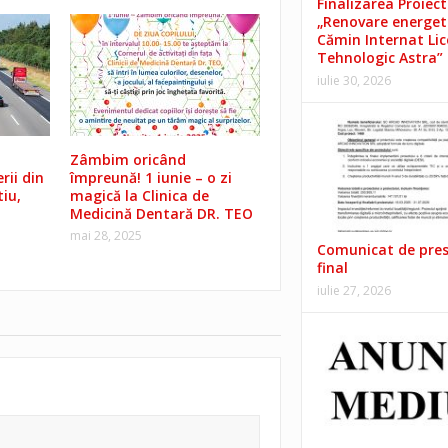
Finalizarea Proiect
„Renovare energet
Cămin Internat Lic
Tehnologic Astra”
iulie 30, 2026
Zâmbim oricând
rii din
împreună! 1 iunie – o zi
iu,
magică la Clinica de
Medicină Dentară DR. TEO
mai 28, 2025
Comunicat de pre
final
iulie 27, 2026