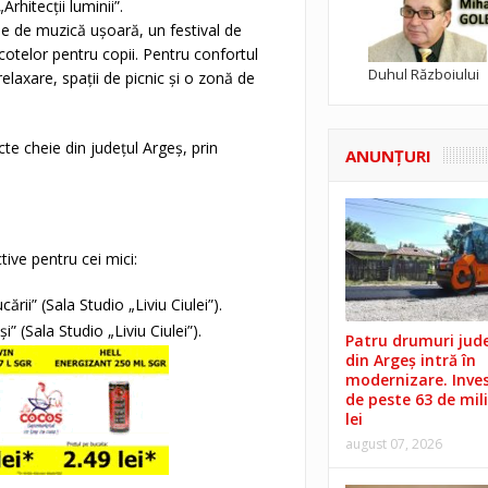
„Arhitecții luminii”.
e de muzică ușoară, un festival de
scotelor pentru copii. Pentru confortul
Duhul Războiului
elaxare, spații de picnic și o zonă de
te cheie din județul Argeș, prin
ANUNŢURI
tive pentru cei mici:
rii” (Sala Studio „Liviu Ciulei”).
i” (Sala Studio „Liviu Ciulei”).
Patru drumuri jud
din Argeș intră în
modernizare. Invest
de peste 63 de mil
lei
august 07, 2026