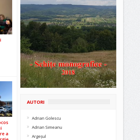
i
AUTORI
Adrian Golescu
ocos
Adrian Simeanu
i
re a
Argeşul
rgie