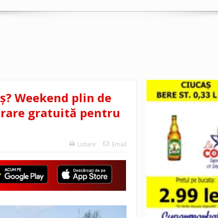
eș? Weekend plin de
trare gratuită pentru
Listare
Email