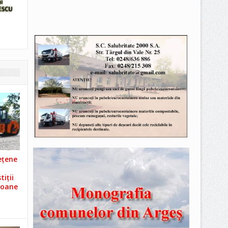
ețene
iții
ioane