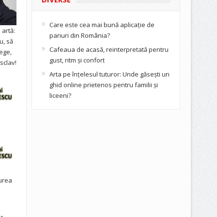
Care este cea mai bună aplicație de
artă:
pariuri din România?
u, să
Cafeaua de acasă, reinterpretată pentru
ege,
gust, ritm și confort
sclav!
Arta pe înțelesul tuturor: Unde găsești un
ghid online prietenos pentru familii și
liceeni?
urea