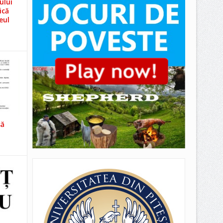
ului
ică
eul
să