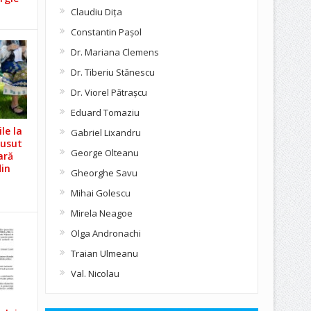
Claudiu Diţa
Constantin Pașol
Dr. Mariana Clemens
Dr. Tiberiu Stănescu
Dr. Viorel Pătraşcu
Eduard Tomaziu
le la
Gabriel Lixandru
Cusut
George Olteanu
ară
din
Gheorghe Savu
Mihai Golescu
Mirela Neagoe
Olga Andronachi
Traian Ulmeanu
Val. Nicolau