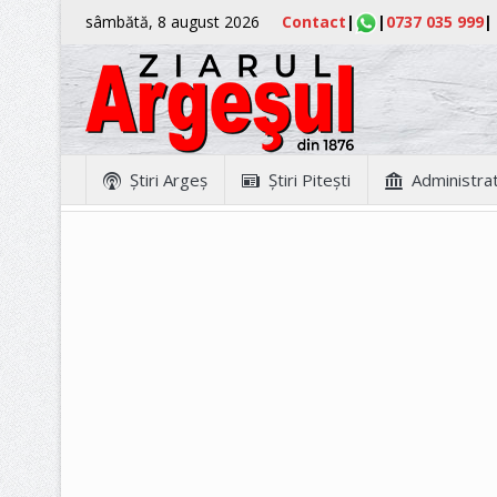
sâmbătă, 8 august 2026
Contact
|
|
0737 035 999
|
Ştiri Argeş
Ştiri Piteşti
Administrat