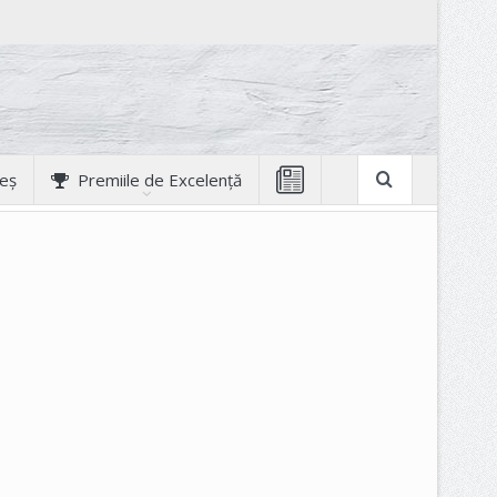
geș
Premiile de Excelență