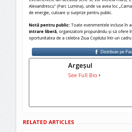
Alexandrescu” (Parc Lumina), unde va avea loc „Carnaval
de energie, culoare și surprize pentru public.
Notă pentru public:
Toate evenimentele incluse în a
intrare liberă
, organizatorii propunându-și să ofere î
oportunitatea de a celebra Ziua Copilului într-un cadru s
Distribuie pe F
Argeşul
See Full Bio
RELATED ARTICLES