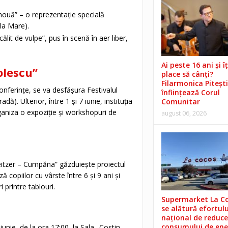
ouă” – o reprezentație specială
la Mare).
lit de vulpe”, pus în scenă în aer liber,
Ai peste 16 ani și îț
olescu”
place să cânți?
Filarmonica Pitești
conferințe, se va desfășura Festivalul
înființează Corul
ă). Ulterior, între 1 și 7 iunie, instituția
Comunitar
ganiza o expoziție și workshopuri de
august 06, 2026
weitzer – Cumpăna” găzduiește proiectul
ă copiilor cu vârste între 6 și 9 ani și
 printre tablouri.
Supermarket La C
se alătură efortulu
național de reduce
consumului de ene
unie, de la ora 17:00, la Sala „Costin