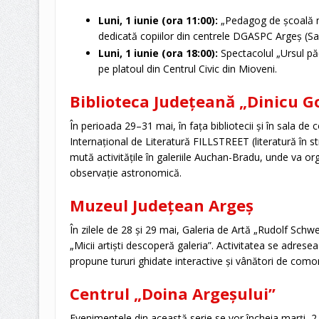
Luni, 1 iunie (ora 11:00):
„Pedagog de școală n
dedicată copiilor din centrele DGASPC Argeș (Sa
Luni, 1 iunie (ora 18:00):
Spectacolul „Ursul păcă
pe platoul din Centrul Civic din Mioveni.
Biblioteca Județeană „Dinicu G
În perioada 29–31 mai, în fața bibliotecii și în sala de 
Internațional de Literatură FILLSTREET (literatură în strad
mută activitățile în galeriile Auchan-Bradu, unde va or
observație astronomică.
Muzeul Județean Argeș
În zilele de 28 și 29 mai, Galeria de Artă „Rudolf Sch
„Micii artiști descoperă galeria”. Activitatea se adreseaz
propune tururi ghidate interactive și vânători de comori
Centrul „Doina Argeșului”
Evenimentele din această serie se vor încheia marți, 2 i