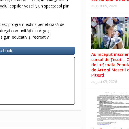
ul copiilor veseli”, un spectacol plin
august 05, 2026
cest program extins beneficiază de
ntregii comunități din Argeș
igur, educativ și recreativ.
acebook
Au început înscrieri
cursul de Țesut – 
de la Școala Popul
de Arte și Meserii 
Pitești
august 05, 2026