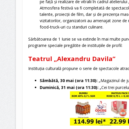
pe față și realizare de vitralii în cadrul atelierului 
Atmosfera festivă va fi completată de spectacol
talente, proiecții de film, dar și de prezența ma
vizitatorilor, organizatorii au amenajat zone de r
food-truck-uri cu standuri culinare.
Sărbătoarea de 1 Iunie se va extinde în mai multe punc
programe speciale pregătite de instituțiile de profil:
Teatrul „Alexandru Davila”
Instituția culturală propune o serie de spectacole atrac
Sâmbătă, 30 mai (ora 11:30):
„Magazinul de jucă
Duminică, 31 mai (ora 11:30):
„Cei trei purceluș