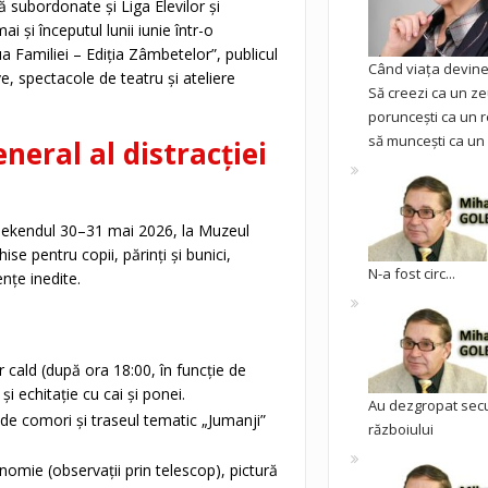
ră subordonate și Liga Elevilor și
i și începutul lunii iunie într-o
a Familiei – Ediția Zâmbetelor”, publicul
Când viața devine 
ve, spectacole de teatru și ateliere
Să creezi ca un ze
poruncești ca un r
să muncești ca un 
neral al distracției
weekendul 30–31 mai 2026, la Muzeul
hise pentru copii, părinți și bunici,
N-a fost circ...
ențe inedite.
 cald (după ora 18:00, în funcție de
i echitație cu cai și ponei.
Au dezgropat sec
e comori și traseul tematic „Jumanji”
războiului
nomie (observații prin telescop), pictură