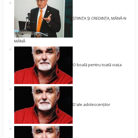
ȘTIINȚA ȘI CREDINȚA, MÂNĂ-N
MÂNĂ
O boală pentru toată viața
D'ale adolescenților