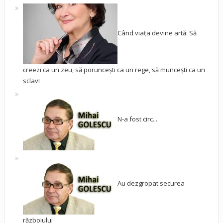
Când viața devine artă: Să
creezi ca un zeu, să poruncești ca un rege, să muncești ca un
sclav!
N-a fost circ...
Au dezgropat securea
războiului