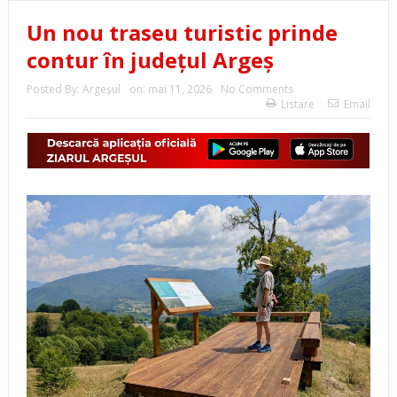
Un nou traseu turistic prinde
contur în județul Argeș
Posted By:
Argeşul
on:
mai 11, 2026
No Comments
Listare
Email