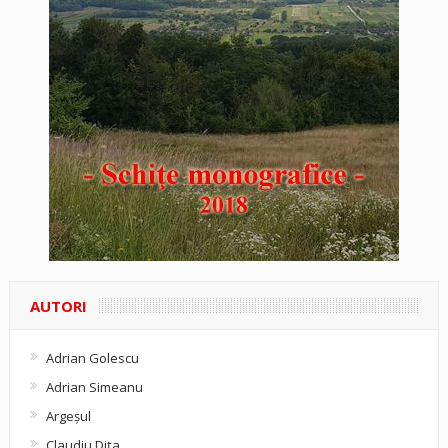
AUTORI
Adrian Golescu
Adrian Simeanu
Argeşul
Claudiu Diţa