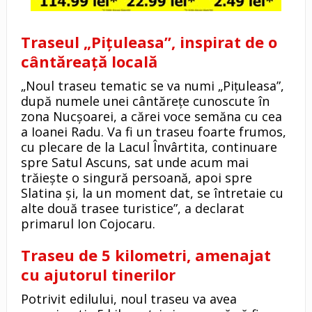
Traseul „Pițuleasa”, inspirat de o
cântăreață locală
„Noul traseu tematic se va numi „Pițuleasa”,
după numele unei cântărețe cunoscute în
zona Nucșoarei, a cărei voce semăna cu cea
a Ioanei Radu. Va fi un traseu foarte frumos,
cu plecare de la Lacul Învârtita, continuare
spre Satul Ascuns, sat unde acum mai
trăiește o singură persoană, apoi spre
Slatina și, la un moment dat, se întretaie cu
alte două trasee turistice”, a declarat
primarul Ion Cojocaru.
Traseu de 5 kilometri, amenajat
cu ajutorul tinerilor
Potrivit edilului, noul traseu va avea