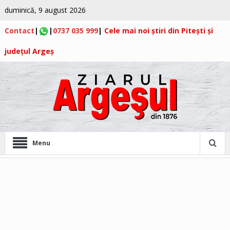
duminică, 9 august 2026
Contact
|
|
0737 035 999
|
Cele mai noi știri din Pitești și
județul Argeș
Menu