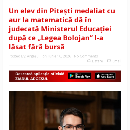
Un elev din Pitești medaliat cu
aur la matematică dă în
judecată Ministerul Educației
după ce „Legea Bolojan” l-a
lăsat fără bursă
Posted By:
Argeşul
on:
iunie 10, 2026
No Comments
Listare
Email