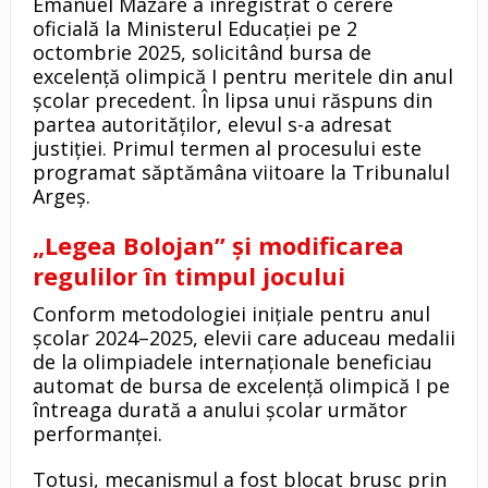
Emanuel Mazăre a înregistrat o cerere
oficială la Ministerul Educației pe 2
octombrie 2025, solicitând bursa de
excelență olimpică I pentru meritele din anul
școlar precedent. În lipsa unui răspuns din
partea autorităților, elevul s-a adresat
justiției. Primul termen al procesului este
programat săptămâna viitoare la Tribunalul
Argeș.
„Legea Bolojan” și modificarea
regulilor în timpul jocului
Conform metodologiei inițiale pentru anul
școlar 2024–2025, elevii care aduceau medalii
de la olimpiadele internaționale beneficiau
automat de bursa de excelență olimpică I pe
întreaga durată a anului școlar următor
performanței.
Totuși, mecanismul a fost blocat brusc prin