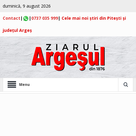
duminică, 9 august 2026
Contact
|
|
0737 035 999
|
Cele mai noi știri din Pitești și
județul Argeș
Menu