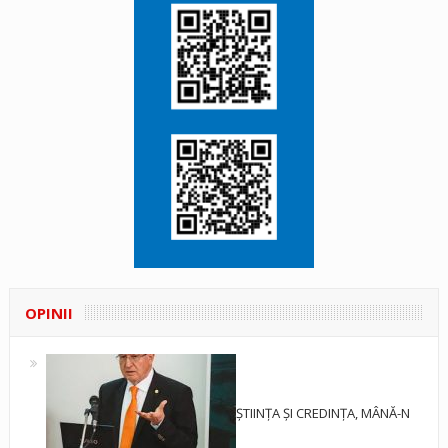
OPINII
ȘTIINȚA ȘI CREDINȚA, MÂNĂ-N