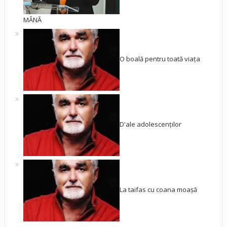
MÂNĂ
O boală pentru toată viața
D'ale adolescenților
La taifas cu coana moașă