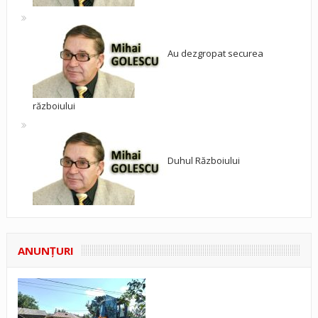
Au dezgropat securea
războiului
Duhul Războiului
ANUNŢURI