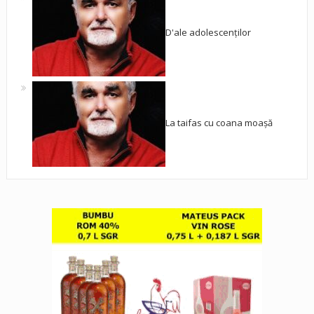
D'ale adolescenților
La taifas cu coana moașă