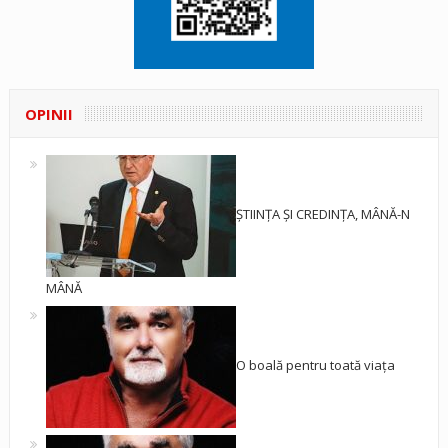
OPINII
ȘTIINȚA ȘI CREDINȚA, MÂNĂ-N
MÂNĂ
O boală pentru toată viața