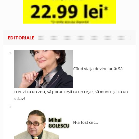
EDITORIALE
Când viața devine artă: Să
creezi ca un zeu, să poruncești ca un rege, să muncești ca un
sclav!
N-a fost circ...