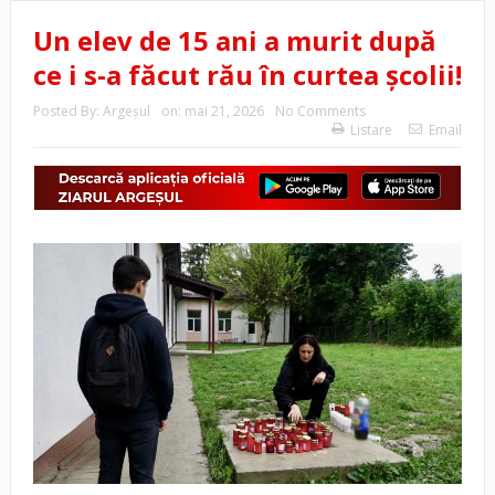
Un elev de 15 ani a murit după
ce i s-a făcut rău în curtea școlii!
Posted By:
Argeşul
on:
mai 21, 2026
No Comments
Listare
Email