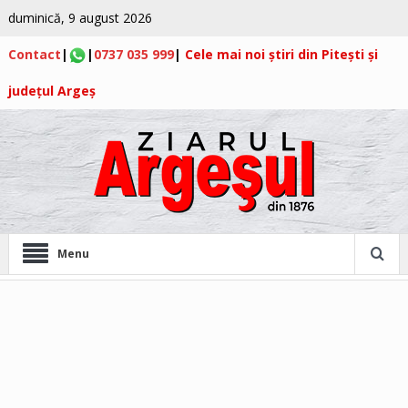
duminică, 9 august 2026
Contact
|
|
0737 035 999
|
Cele mai noi știri din Pitești și
județul Argeș
Menu