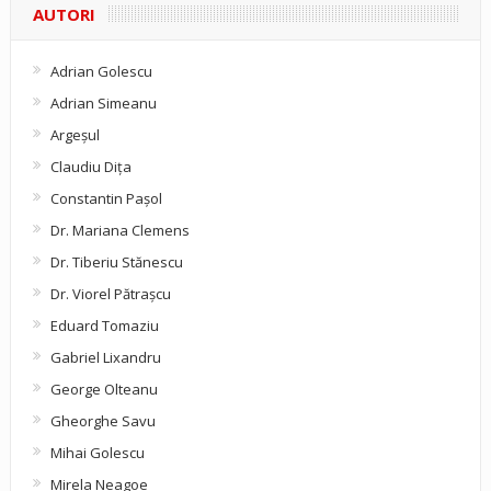
AUTORI
Adrian Golescu
Adrian Simeanu
Argeşul
Claudiu Diţa
Constantin Pașol
Dr. Mariana Clemens
Dr. Tiberiu Stănescu
Dr. Viorel Pătraşcu
Eduard Tomaziu
Gabriel Lixandru
George Olteanu
Gheorghe Savu
Mihai Golescu
Mirela Neagoe