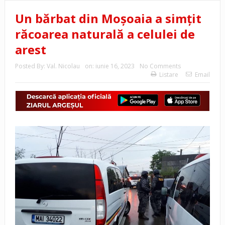
Un bărbat din Moşoaia a simţit
răcoarea naturală a celulei de
arest
Posted By:
Val. Nicolau
on:
iunie 16, 2023
No Comments
Listare
Email