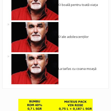
O boală pentru toată viața
D'ale adolescenților
La taifas cu coana moașă