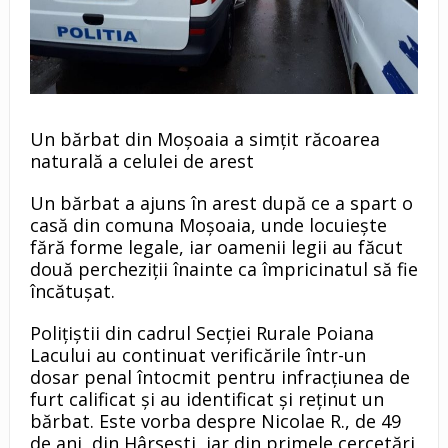
Un bărbat din Moşoaia a simţit răcoarea
naturală a celulei de arest
Un bărbat a ajuns în arest după ce a spart o
casă din comuna Moșoaia, unde locuieşte
fără forme legale, iar oamenii legii au făcut
două percheziții înainte ca împricinatul să fie
încătuşat.
Polițiștii din cadrul Secției Rurale Poiana
Lacului au continuat verificările într-un
dosar penal întocmit pentru infracțiunea de
furt calificat și au identificat și reținut un
bărbat. Este vorba despre Nicolae R., de 49
de ani, din Hârsești, iar din primele cercetări